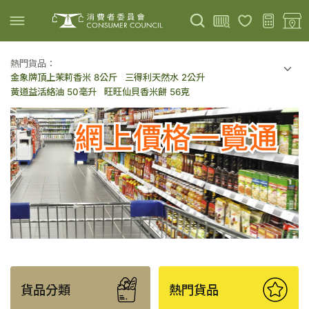
熱門貨品：
金象牌頂上茉莉香米 8公斤
三得利天然水 2公升
上載圖片
掃描條碼
黃道益活絡油 50毫升
旺旺仙貝香米餅 56克
可口可樂 可樂 - 罐裝 330毫升 x 8
百勝廚新加坡叻沙拉麵 144克
倍樂醇乳酪飲品 - 藍莓 65毫升 x 6
金象牌頂上茉莉香米 5公斤
低鹽/無鹽/低糖/無糖食品
旅客熱搜
貨品分類
熱門貨品