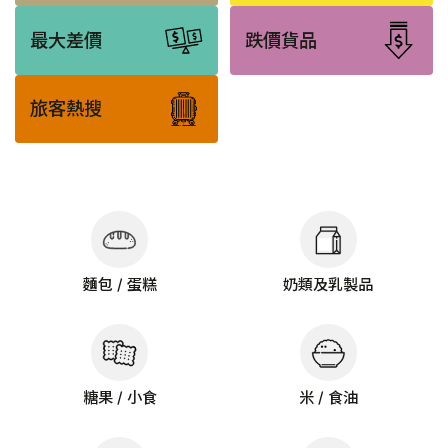
最大差價
跌價貨品
旅客熱搜
麵包 / 蛋糕
奶類及乳製品
糖果 / 小食
米 / 食油