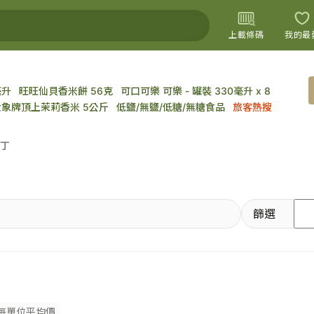
上載條碼
我的最
毫升
旺旺仙貝香米餅 56克
可口可樂 可樂 - 罐裝 330毫升 x 8
上載圖片
金象牌頂上茉莉香米 5公斤
低鹽/無鹽/低糖/無糖食品
旅客熱搜
肉丁
篩選
每單位平均價