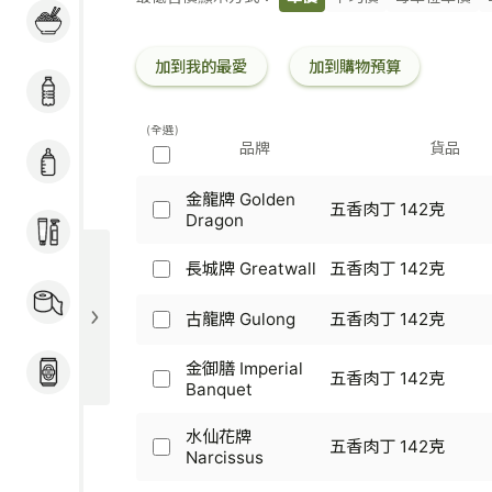
粉麵 / 煮食用料 / 冷
條
凍加工食品
碼
加到我的最愛
加到購物預算
飲品
(全選)
品牌
貨品
奶粉 / 嬰兒用品
金龍牌 Golden
五香肉丁 142克
金
Dragon
個人護理
龍
牌
長城牌 Greatwall
五香肉丁 142克
長
Golden
家居用品 / 寵物食品
城
Dragon
及用品
牌
古龍牌 Gulong
五香肉丁 142克
-
古
Greatwall
五
龍
-
香
金御膳 Imperial
牌
酒類
五香肉丁 142克
五
肉
金
Banquet
Gulong
香
丁
御
-
肉
142
膳
五
水仙花牌
丁
五香肉丁 142克
克
Imperial
香
水
Narcissus
142
Banquet
肉
仙
克
-