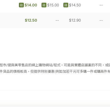
$14.00
$15.00
$14.50
--
註
註
註
$12.50
--
$12.90
--
超市/健與美零售店的網上購物網站/程式，可能與實體店舖裏的不同，或
件貨品的價格較高，但提供特別優惠(例如加若干元可多購一件或購兩件有