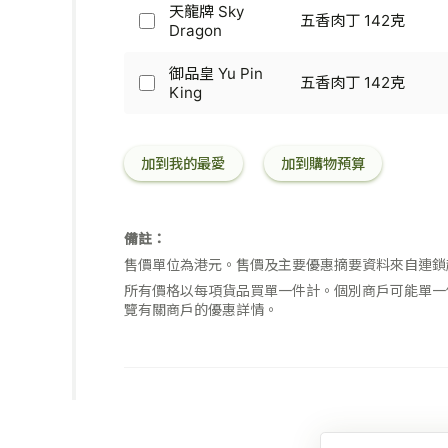
丁
花
天龍牌 Sky
五
五香肉丁 142克
142
牌
天
Dragon
香
克
Narcissus
龍
肉
-
牌
御品皇 Yu Pin
丁
五
五香肉丁 142克
Sky
御
King
142
香
Dragon
品
克
肉
-
皇
丁
五
Yu
142
香
加到我的最愛
加到購物預算
Pin
克
肉
King
丁
-
142
五
克
備註：
香
肉
售價單位為港元。售價及主要優惠摘要資料來自連鎖
丁
所有價格以每項貨品買單一件計。個別商戶可能單一
142
覽有關商戶的優惠詳情。
克