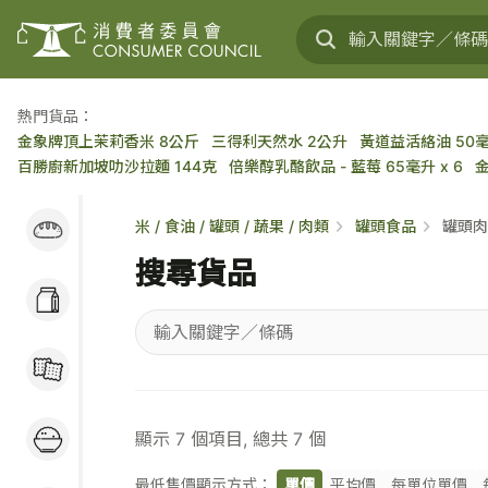
熱門貨品：
金象牌頂上茉莉香米 8公斤
三得利天然水 2公升
黃道益活絡油 50
百勝廚新加坡叻沙拉麵 144克
倍樂醇乳酪飲品 - 藍莓 65毫升 x 6
麵包蛋糕 / 穀類早餐
米 / 食油 / 罐頭 / 蔬果 / 肉類
罐頭食品
罐頭
/ 麵包醬
搜尋貨品
奶類及乳製品 / 大豆
製品 / 蛋類
輸
糖果 / 餅乾 / 小食
入
關
米 / 食油 / 罐頭 / 蔬
鍵
顯示
7
個項目, 總共
7
個
果 / 肉類
字
／
最低售價顯示方式：
單價
平均價
每單位單價