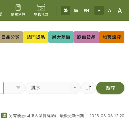
A
A
繁
簡
EN
A
愛
購物預算
零售地點
貨品分類
熱門貨品
最大差價
跌價貨品
旅客熱搜
排序
搜尋
另有優惠(可按入瀏覽詳情)
|
最後更新日期： 2026-08-08 12:20
註