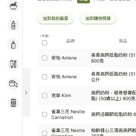
粉麵 / 煮食用料 / 冷
條
凍加工食品
碼
加到我的最愛
加到購物預算
飲品
(全選)
品牌
貨品
奶粉 / 嬰兒用品
長青高鈣低脂奶粉 (51+
安怡 Anlene
安
800克
個人護理
怡
Anlene
長青高鈣低脂奶粉 (51+ 
安怡 Anlene
-
安
公斤
家居用品 / 寵物食品
長
怡
及用品
青
Anlene
高鈣奶粉 - 健骨營養配
高
克寧 Klim
-
克
脂) (50歲以上) 800克
鈣
長
酒類
寧
低
青
Klim
雀巢三花 Nestle
脂
高
高鈣活關節低脂奶粉 8
-
雀
Carnation
奶
鈣
高
巢
粉
低
鈣
三
(51+
雀巢三花 Nestle
柏齡健心三清高高鈣
脂
奶
花
歲)
雀