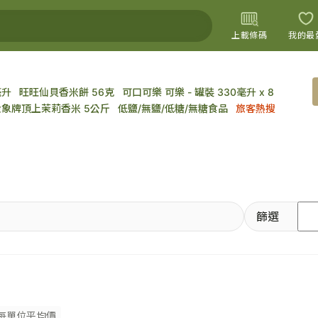
上載條碼
我的最
毫升
旺旺仙貝香米餅 56克
可口可樂 可樂 - 罐裝 330毫升 x 8
上載圖片
金象牌頂上茉莉香米 5公斤
低鹽/無鹽/低糖/無糖食品
旅客熱搜
篩選
每單位平均價