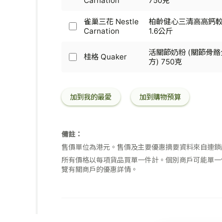
Carnation
750克
奶
粉
Nestle
800
巢
粉
-
Carnation
克
三
(51+
雀巢三花 Nestle
柏齡健心三清高高鈣
健
-
花
歲)
雀
Carnation
1.6公斤
骨
高
Nestle
1.7
巢
營
鈣
Carnation
公
三
養
活關節奶粉 (關節骨
活
-
桂格 Quaker
斤
花
配
桂
方) 750克
關
柏
Nestle
方
格
節
齡
Carnation
(較
Quaker
低
健
-
低
-
脂
心
柏
加到我的最愛
加到購物預算
脂)
活
奶
三
齡
(50
關
粉
清
健
歲
節
800
高
心
以
奶
克
高
三
備註：
上)
粉
鈣
清
800
(關
售價單位為港元。售價及主要優惠摘要資料來自連鎖
較
高
克
節
低
所有價格以每項貨品買單一件計。個別商戶可能單一
高
骨
脂
覽有關商戶的優惠詳情。
鈣
骼
奶
較
全
粉
低
護
750
脂
配
克
奶
方)
粉
750