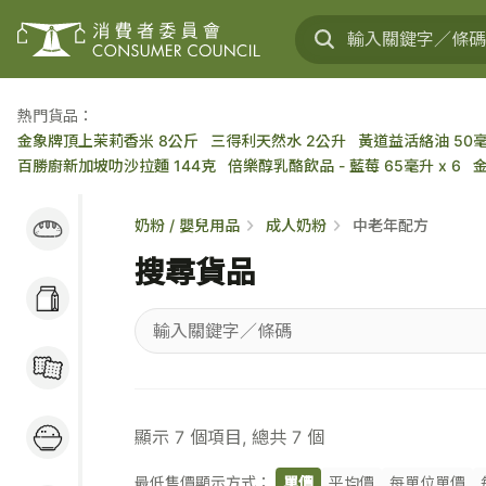
熱門貨品：
金象牌頂上茉莉香米 8公斤
三得利天然水 2公升
黃道益活絡油 50
百勝廚新加坡叻沙拉麵 144克
倍樂醇乳酪飲品 - 藍莓 65毫升 x 6
麵包蛋糕 / 穀類早餐
奶粉 / 嬰兒用品
成人奶粉
中老年配方
/ 麵包醬
搜尋貨品
奶類及乳製品 / 大豆
製品 / 蛋類
輸
糖果 / 餅乾 / 小食
入
關
米 / 食油 / 罐頭 / 蔬
鍵
顯示
7
個項目, 總共
7
個
果 / 肉類
字
／
最低售價顯示方式：
單價
平均價
每單位單價