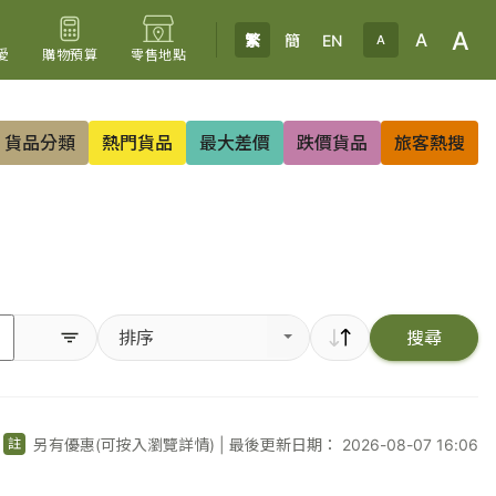
A
A
繁
簡
EN
A
愛
購物預算
零售地點
貨品分類
熱門貨品
最大差價
跌價貨品
旅客熱搜
排序
搜尋
另有優惠(可按入瀏覽詳情)
|
最後更新日期： 2026-08-07 16:06
註