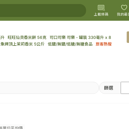
上載條碼
我的最
毫升
旺旺仙貝香米餅 56克
可口可樂 可樂 - 罐裝 330毫升 x 8
上載圖片
金象牌頂上茉莉香米 5公斤
低鹽/無鹽/低糖/無糖食品
旅客熱搜
篩選
每單位平均價