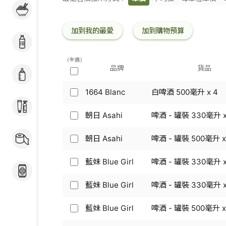
粉麵 / 煮食用料 / 冷
條
凍加工食品
碼
加到我的最愛
加到購物預算
飲品
(全選)
品牌
貨品
奶粉 / 嬰兒用品
1664 Blanc
白啤酒 500毫升 x 4
1664
個人護理
Blanc
-
朝日 Asahi
啤酒 - 罐裝 330毫升 x
朝
白
日
家居用品 / 寵物食品
啤
Asahi
朝日 Asahi
啤酒 - 罐裝 500毫升 x
朝
及用品
酒
-
日
500
啤
Asahi
藍妹 Blue Girl
啤酒 - 罐裝 330毫升 x
毫
藍
酒
酒類
-
升
妹
-
啤
x
Blue
藍妹 Blue Girl
啤酒 - 罐裝 330毫升 x
罐
藍
酒
4
Girl
裝
妹
-
-
330
Blue
藍妹 Blue Girl
啤酒 - 罐裝 500毫升 x
罐
藍
啤
毫
Girl
裝
妹
酒
升