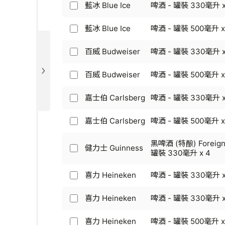
-
500
Blue
藍冰 Blue Ice
啤酒 - 罐裝 330毫升 x
-
x
藍
啤
毫
Girl
罐
12
冰
酒
升
-
裝
Blue
藍冰 Blue Ice
啤酒 - 罐裝 500毫升 x
-
x
藍
啤
330
Ice
罐
4
冰
酒
毫
-
裝
Blue
百威 Budweiser
啤酒 - 罐裝 330毫升 x
-
升
百
啤
330
Ice
罐
x
威
酒
毫
-
裝
6
Budweiser
百威 Budweiser
啤酒 - 罐裝 500毫升 x
-
升
百
啤
500
-
罐
x
威
酒
毫
啤
裝
12
Budweiser
嘉士伯 Carlsberg
啤酒 - 罐裝 330毫升 x
-
升
嘉
酒
330
-
罐
x
士
-
毫
啤
裝
4
伯
嘉士伯 Carlsberg
啤酒 - 罐裝 500毫升 x
罐
升
嘉
酒
500
Carlsberg
裝
x
士
-
毫
-
330
12
黑啤酒 (特酿) Foreign 
伯
罐
升
健力士 Guinness
啤
毫
健
罐裝 330毫升 x 4
Carlsberg
裝
x
酒
升
力
-
500
4
-
x
士
啤
毫
喜力 Heineken
啤酒 - 罐裝 330毫升 x
罐
喜
12
Guinness
酒
升
裝
力
-
-
x
330
Heineken
喜力 Heineken
啤酒 - 罐裝 330毫升 x
黑
罐
喜
4
毫
-
啤
裝
力
升
啤
酒
500
Heineken
喜力 Heineken
啤酒 - 罐裝 500毫升 x