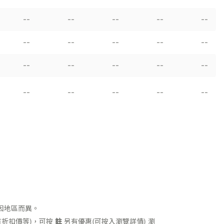
--
--
--
--
--
--
--
--
--
--
--
--
--
--
--
--
--
--
--
--
因地區而異。
折扣價等)，可按
註
另有優惠(可按入瀏覽詳情)
瀏