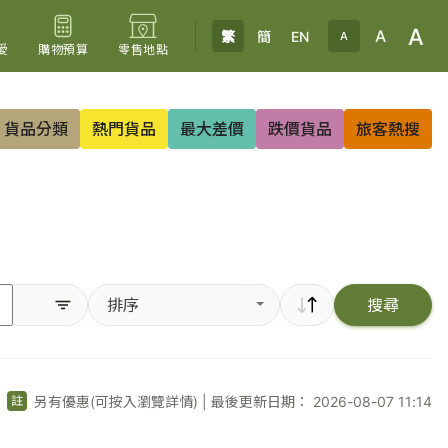
A
A
繁
簡
EN
A
愛
購物預算
零售地點
貨品分類
熱門貨品
最大差價
跌價貨品
旅客熱搜
排序
搜尋
另有優惠(可按入瀏覽詳情)
|
最後更新日期： 2026-08-07 11:14
註