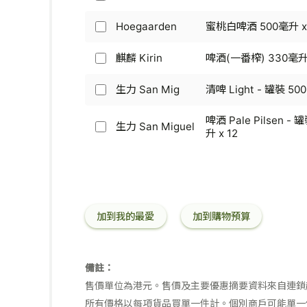
喜
x
酒
(特
毫
-
力
12
-
酿)
升
啤
Heineken
Hoegaarden
蜜桃白啤酒 500毫升 x
罐
Foreign
Hoegaarden
x
酒
-
裝
Extra
-
4
-
啤
330
-
蜜
麒麟 Kirin
啤酒(一番榨) 330毫升 
罐
麒
酒
毫
罐
桃
裝
麟
-
升
裝
白
330
Kirin
生力 San Mig
清啤 Light - 罐裝 50
罐
x
生
330
啤
毫
-
裝
12
力
毫
酒
升
啤
500
啤酒 Pale Pilsen - 
San
升
500
x
生力 San Miguel
酒
毫
生
升 x 12
Mig
x
毫
6
(一
升
力
-
4
升
番
x
San
清
x
榨)
4
Miguel
啤
4
330
-
Light
毫
啤
-
升
酒
罐
加到我的最愛
加到購物預算
x
Pale
裝
12
Pilsen
500
-
毫
罐
升
備註：
裝
x
售價單位為港元。售價及主要優惠摘要資料來自連鎖
330
4
毫
所有價格以每項貨品買單一件計。個別商戶可能單一