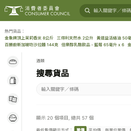
熱門貨品：
金象牌頂上茉莉香米 8公斤
三得利天然水 2公升
黃道益活絡油 50
百勝廚新加坡叻沙拉麵 144克
倍樂醇乳酪飲品 - 藍莓 65毫升 x 6
麵包蛋糕 / 穀類早餐
酒類
/ 麵包醬
搜尋貨品
奶類及乳製品 / 大豆
製品 / 蛋類
輸
糖果 / 餅乾 / 小食
入
關
米 / 食油 / 罐頭 / 蔬
鍵
顯示
20
個項目, 總共
57
個
果 / 肉類
字
／
最低售價顯示方式：
單價
平均價
每單位單價