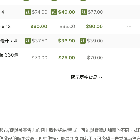
 4
$74.00
$49.00
$77.00
--
註
註
註
x 12
$90.00
$95.00
$90.00
--
0毫升 x 4
$37.50
$36.90
$39.00
--
註
註
罐裝 330毫
$79.00
$75.00
$79.00
--
顯示更多貨品
超市/健與美零售店的網上購物網站/程式，可能與實體店舖裏的不同，或
件貨品的價格較高，但提供特別優惠(例如加若干元可多購一件或購兩件有