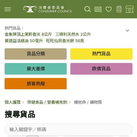
熱門貨品：
金象牌頂上茉莉香米 8公斤
三得利天然水 2公升
上載圖片
掃描條碼
黃道益活絡油 50毫升
旺旺仙貝香米餅 56克
可口可樂 可樂 - 罐裝 330毫升 x 8
百勝廚新加坡叻沙拉麵 144克
貨品分類
熱門貨品
倍樂醇乳酪飲品 - 藍莓 65毫升 x 6
金象牌頂上茉莉香米 5公斤
低鹽/無鹽/低糖/無糖食品
旅客熱搜
最大差價
跌價貨品
旅客熱搜
個人護理
保健食品 / 營養補充劑
維他命 / 礦物質
搜尋貨品