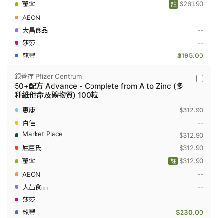
-
$261.90
註
Comple
--
from
A
--
to
Zinc
--
(多
$195.00
種
維
他
銀善存 Pfizer Centrum
命
銀
50+配方 Advance - Complete from A to Zinc (多
及
善
種維他命及礦物質) 100粒
礦
存
物
Pfizer
$312.90
質)
Centru
100
-
--
粒
50+配
$312.90
方
Advanc
$312.90
-
Comple
$312.90
註
from
--
A
to
--
Zinc
(多
--
種
$230.00
維