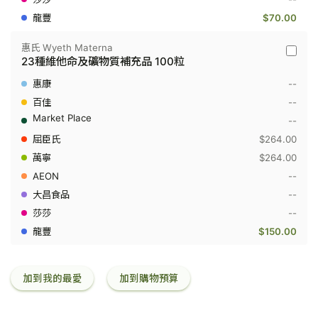
兒
$70.00
童
咀
嚼
惠氏 Wyeth Materna
片
惠
23種維他命及礦物質補充品 100粒
90
氏
片
Wyeth
--
Matern
-
--
23
--
種
維
$264.00
他
$264.00
命
及
--
礦
物
--
質
--
補
充
$150.00
品
100
粒
加到我的最愛
加到購物預算