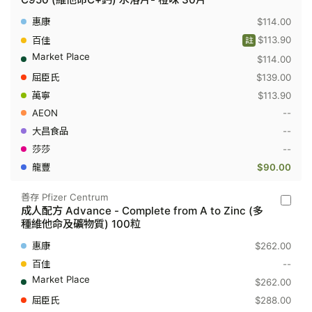
鈣
Novarti
$114.00
Calvive
-
$113.90
註
C950
$114.00
(維
他
$139.00
命
C+鈣)
$113.90
水
--
溶
片-
--
橙
--
味
30
$90.00
片
善存 Pfizer Centrum
善
成人配方 Advance - Complete from A to Zinc (多
存
種維他命及礦物質) 100粒
Pfizer
Centru
$262.00
-
成
--
人
$262.00
配
方
$288.00
Advanc