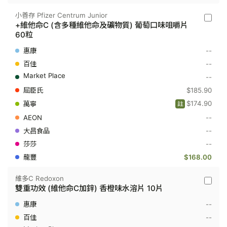
他
命
小善存 Pfizer Centrum Junior
及
小
+維他命C (含多種維他命及礦物質) 葡萄口味咀嚼片
礦
善
60粒
物
存
質)
Pfizer
--
100
Centru
粒
Junior
--
-
--
+維
他
$185.90
命
C
$174.90
註
(含
--
多
種
--
維
他
--
命
$168.00
及
礦
物
維多C Redoxon
質)
維
雙重功效 (維他命C加鋅) 香橙味水溶片 10片
葡
多
萄
C
--
口
Redoxo
味
-
--
咀
雙