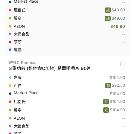
--
嚼
重
片
功
$49.00
註
60
效
粒
(維
$49.00
註
他
$48.90
命
C
--
加
鋅)
--
香
--
橙
味
水
維多C Redoxon
溶
維
3重功效 (維他命C加鋅) 兒童咀嚼片 90片
片
多
10
C
$104.90
片
Redoxo
-
$92.50
註
3
$104.90
重
功
$104.90
註
效
(維
$104.90
註
他
--
命
C
--
加
鋅)
--