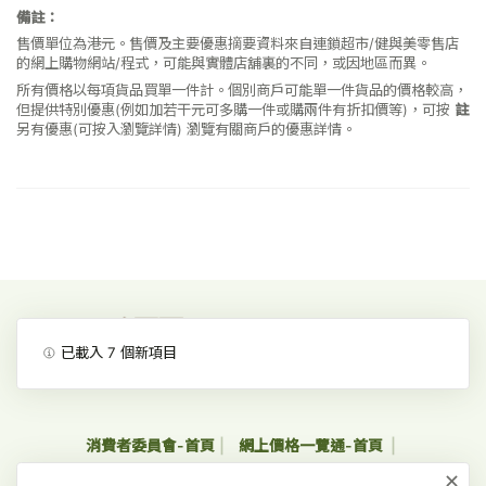
備註：
售價單位為港元。售價及主要優惠摘要資料來自連鎖超市/健與美零售店
的網上購物網站/程式，可能與實體店舖裏的不同，或因地區而異。
所有價格以每項貨品買單一件計。個別商戶可能單一件貨品的價格較高，
但提供特別優惠(例如加若干元可多購一件或購兩件有折扣價等)，可按
註
另有優惠(可按入瀏覽詳情)
瀏覽有關商戶的優惠詳情。
已載入
7
個新項目
消費者委員會-首頁
網上價格一覽通-首頁
×
收集個人資料聲明及私隱政策聲明
免責、版權及無障礙聲明