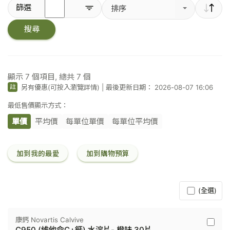
輸
篩選
排序
入
關
搜尋
鍵
字
／
條
碼
顯示
7
個項目, 總共
7
個
另有優惠(可按入瀏覽詳情)
|
最後更新日期： 2026-08-07 16:06
註
最低售價顯示方式：
單價
平均價
每單位單價
每單位平均價
加到我的最愛
加到購物預算
(全選)
康鈣 Novartis Calvive
康
C950 (維他命C+鈣) 水溶片- 橙味 30片