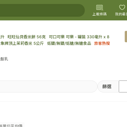
上載條碼
我的最
毫升
旺旺仙貝香米餅 56克
可口可樂 可樂 - 罐裝 330毫升 x 8
上載圖片
金象牌頂上茉莉香米 5公斤
低鹽/無鹽/低糖/無糖食品
旅客熱搜
洗髮乳
篩選
每單位平均價