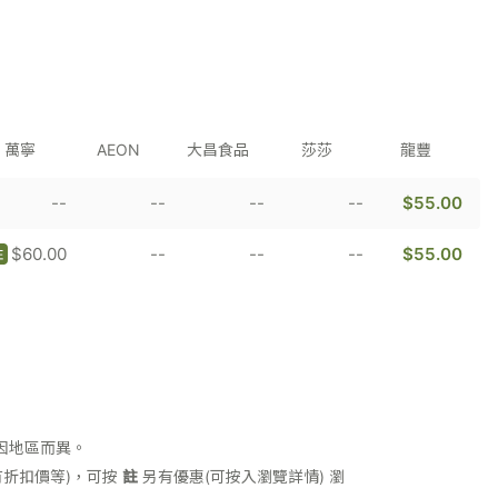
萬寧
AEON
大昌食品
莎莎
龍豐
--
--
--
--
$55.00
$60.00
--
--
--
$55.00
註
因地區而異。
折扣價等)，可按
註
另有優惠(可按入瀏覽詳情)
瀏