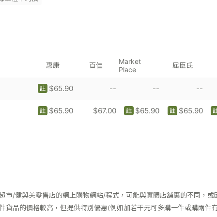
Market
惠康
百佳
屈臣氏
Place
$65.90
--
--
--
註
$65.90
$67.00
$65.90
$65.90
註
註
註
超市/健與美零售店的網上購物網站/程式，可能與實體店舖裏的不同，或
件貨品的價格較高，但提供特別優惠(例如加若干元可多購一件或購兩件有