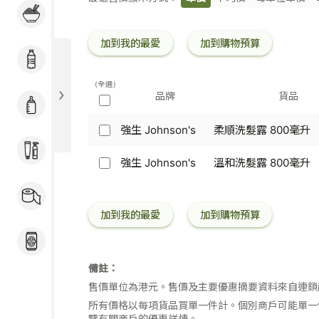
粉麵 / 煮食用料 / 冷
條
凍加工食品
碼
加到我的最愛
加到購物預算
飲品
(全選)
品牌
貨品
奶粉 / 嬰兒用品
強生 Johnson's
柔順洗髮露 800毫升
強
個人護理
生
Johnson's
強生 Johnson's
溫和洗髮露 800毫升
強
-
生
家居用品 / 寵物食品
柔
Johnson's
及用品
順
-
加到我的最愛
加到購物預算
洗
溫
髮
和
酒類
露
洗
800
髮
備註：
毫
露
升
售價單位為港元。售價及主要優惠摘要資料來自連鎖
800
毫
所有價格以每項貨品買單一件計。個別商戶可能單一
升
覽有關商戶的優惠詳情。