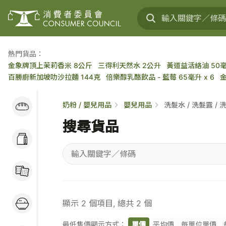
熱門貨品：
金象牌頂上茉莉香米 8公斤
三得利天然水 2公升
黃道益活絡油 50
百勝廚新加坡叻沙拉麵 144克
倍樂醇乳酪飲品 - 藍莓 65毫升 x 6
麵包蛋糕 / 穀類早餐
奶粉 / 嬰兒用品
嬰兒用品
洗髮水 / 洗髮露 / 
/ 麵包醬
搜尋貨品
奶類及乳製品 / 大豆
製品 / 蛋類
輸
糖果 / 餅乾 / 小食
入
關
米 / 食油 / 罐頭 / 蔬
鍵
顯示
2
個項目, 總共
2
個
果 / 肉類
字
／
最低售價顯示方式：
單價
平均價
每單位單價