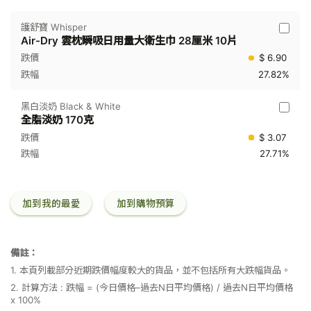
護舒寶 Whisper
Air-Dry 雲枕瞬吸日用量大衛生巾 28厘米 10片
$ 6.90
27.82%
黑白淡奶 Black & White
全脂淡奶 170克
$ 3.07
27.71%
加到我的最愛
加到購物預算
備註：
1. 本頁列載部分近期跌價幅度較大的貨品，並不包括所有大跌幅貨品。
2. 計算方法 : 跌幅 = (今日價格–過去N日平均價格) / 過去N日平均價格
x 100%