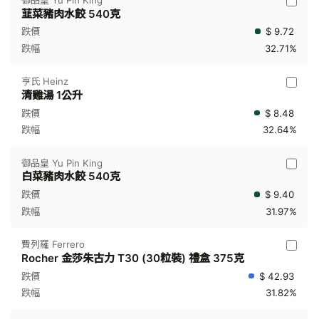
韮菜豬肉水餃 540克
$ 9.72
32.71%
亨氏 Heinz
清雞湯 1公升
$ 8.48
32.64%
御品皇 Yu Pin King
白菜豬肉水餃 540克
$ 9.40
31.97%
費列羅 Ferrero
Rocher 金莎朱古力 T30 (30粒裝) 禮盒 375克
$ 42.93
31.82%