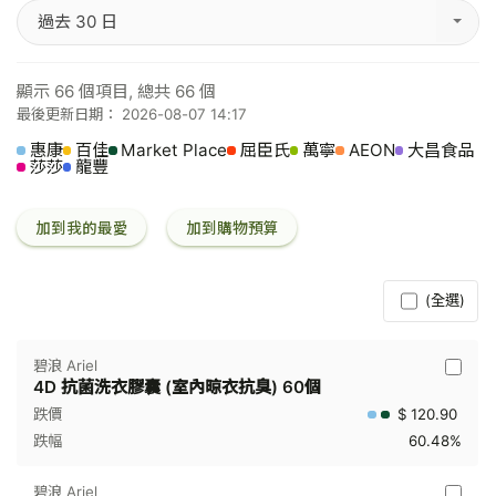
過去 30 日
顯示
66
個項目, 總共
66
個
最後更新日期： 2026-08-07 14:17
惠康
百佳
Market Place
屈臣氏
萬寧
AEON
大昌食品
莎莎
龍豐
加到我的最愛
加到購物預算
(全選)
碧浪 Ariel
4D 抗菌洗衣膠囊 (室內晾衣抗臭) 60個
$ 120.90
60.48%
碧浪 Ariel