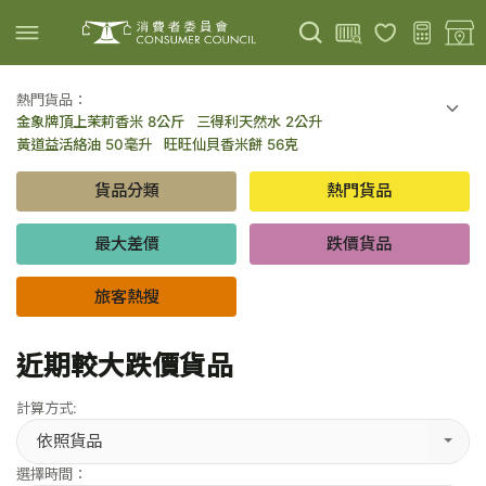
熱門貨品：
金象牌頂上茉莉香米 8公斤
三得利天然水 2公升
上載圖片
掃描條碼
黃道益活絡油 50毫升
旺旺仙貝香米餅 56克
可口可樂 可樂 - 罐裝 330毫升 x 8
百勝廚新加坡叻沙拉麵 144克
貨品分類
熱門貨品
倍樂醇乳酪飲品 - 藍莓 65毫升 x 6
金象牌頂上茉莉香米 5公斤
低鹽/無鹽/低糖/無糖食品
旅客熱搜
最大差價
跌價貨品
旅客熱搜
近期較大跌價貨品
計算方式:
依照貨品
選擇時間：