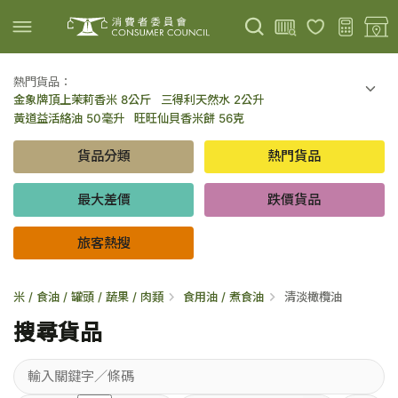
熱門貨品：
金象牌頂上茉莉香米 8公斤
三得利天然水 2公升
上載圖片
掃描條碼
黃道益活絡油 50毫升
旺旺仙貝香米餅 56克
可口可樂 可樂 - 罐裝 330毫升 x 8
百勝廚新加坡叻沙拉麵 144克
貨品分類
熱門貨品
倍樂醇乳酪飲品 - 藍莓 65毫升 x 6
金象牌頂上茉莉香米 5公斤
低鹽/無鹽/低糖/無糖食品
旅客熱搜
最大差價
跌價貨品
旅客熱搜
米 / 食油 / 罐頭 / 蔬果 / 肉類
食用油 / 煮食油
清淡橄欖油
搜尋貨品