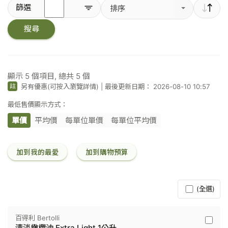
輸
篩選
排序
入
關
搜尋
鍵
字
／
條
碼
顯示
5
個項目, 總共
5
個
另有優惠(可按入瀏覽詳情)
|
最後更新日期： 2026-08-10 10:57
註
最低售價顯示方式：
單價
平均價
每單位單價
每單位平均價
加到我的最愛
加到購物預算
(全選)
百得利 Bertolli
百
清淡橄欖油 Extra Light 1公升