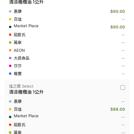
清淡橄欖油 1公升
-
清
$90.00
淡
橄
--
欖
$90.00
油
1
--
公
--
升
--
--
--
--
佳之選 Select
佳
清淡橄欖油 1公升
之
選
--
Select
-
$88.00
清
--
淡
橄
--
欖
--
油