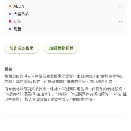
1
--
公
升
--
--
--
加到我的最愛
加到購物預算
備註：
售價單位為港元。售價及主要優惠摘要資料來自連鎖超市/健與美零售店
的網上購物網站/程式，可能與實體店舖裏的不同，或因地區而異。
所有價格以每項貨品買單一件計。個別商戶可能單一件貨品的價格較高，
但提供特別優惠(例如加若干元可多購一件或購兩件有折扣價等)，可按
註
另有優惠(可按入瀏覽詳情)
瀏覽有關商戶的優惠詳情。