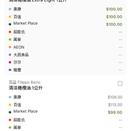
得
利
$100.00
Bertolli
-
$100.00
清
$100.00
淡
橄
--
欖
--
油
Extra
--
Light
1
--
公
--
升
--
百益 Filippo Berio
百
清淡橄欖油 1公升
益
Filippo
$109.00
Berio
-
$115.00
清
$99.00
淡
橄
--
欖
--
油