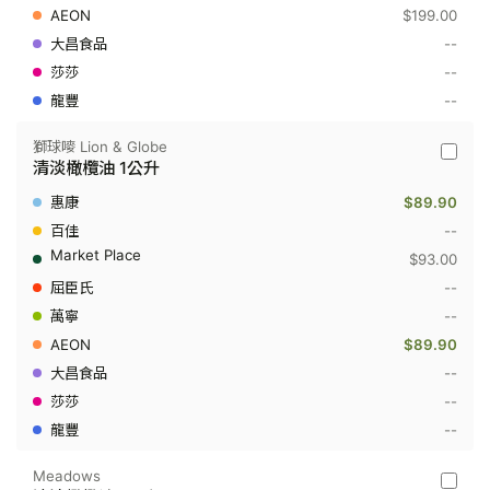
1
$199.00
公
升
--
--
--
獅球嘜 Lion & Globe
獅
清淡橄欖油 1公升
球
嘜
$89.90
Lion
&
--
Globe
$93.00
-
清
--
淡
--
橄
欖
$89.90
油
1
--
公
--
升
--
Meadows
Meado