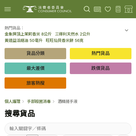
熱門貨品：
金象牌頂上茉莉香米 8公斤
三得利天然水 2公升
上載圖片
掃描條碼
黃道益活絡油 50毫升
旺旺仙貝香米餅 56克
可口可樂 可樂 - 罐裝 330毫升 x 8
百勝廚新加坡叻沙拉麵 144克
貨品分類
熱門貨品
倍樂醇乳酪飲品 - 藍莓 65毫升 x 6
金象牌頂上茉莉香米 5公斤
低鹽/無鹽/低糖/無糖食品
旅客熱搜
最大差價
跌價貨品
旅客熱搜
個人護理
手部殺菌消毒
酒精搓手液
搜尋貨品