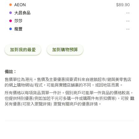
手
$89.90
液
650
--
毫
--
升
--
加到我的最愛
加到購物預算
備註：
售價單位為港元。售價及主要優惠摘要資料來自連鎖超市/健與美零售店
的網上購物網站/程式，可能與實體店舖裏的不同，或因地區而異。
所有價格以每項貨品買單一件計。個別商戶可能單一件貨品的價格較高，
但提供特別優惠(例如加若干元可多購一件或購兩件有折扣價等)，可按
註
另有優惠(可按入瀏覽詳情)
瀏覽有關商戶的優惠詳情。