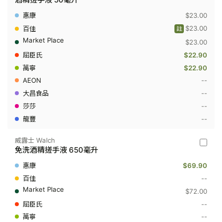
露
Dettol
$23.00
-
酒
$23.00
註
精
$23.00
搓
手
$22.90
液
50
$22.90
毫
--
升
--
--
--
威露士 Walch
威
免洗酒精搓手液 650毫升
露
士
$69.90
Walch
-
--
免
$72.00
洗
酒
--
精
--
搓