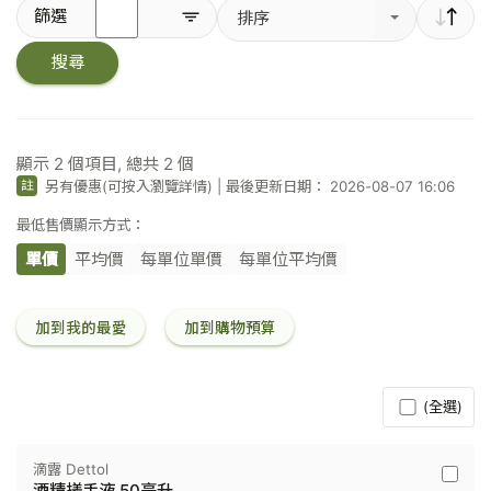
輸
篩選
排序
入
關
搜尋
鍵
字
／
條
碼
顯示
2
個項目, 總共
2
個
另有優惠(可按入瀏覽詳情)
|
最後更新日期： 2026-08-07 16:06
註
最低售價顯示方式：
單價
平均價
每單位單價
每單位平均價
加到我的最愛
加到購物預算
(全選)
滴露 Dettol
滴
酒精搓手液 50毫升