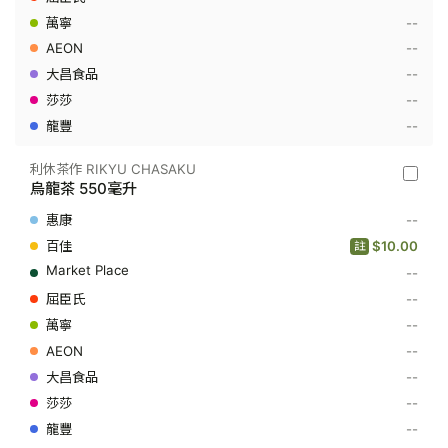
莉
花
--
綠
--
茶
550
--
毫
--
升
--
利休茶作 RIKYU CHASAKU
利
烏龍茶 550毫升
休
茶
--
作
RIKYU
$10.00
註
CHASA
--
-
烏
--
龍
茶
--
550
--
毫
升
--
--
--