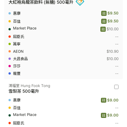
大紅袍烏龍茶飲料 (無糖) 500毫升
茶
舍
Authent
$9.50
註
Tea
House
$9.50
註
-
$10.00
大
註
紅
--
袍
烏
--
龍
$10.90
茶
飲
$10.00
料
(無
--
糖)
--
500
毫
升
鴻福堂 Hung Fook Tong
鴻
雪梨茶 500毫升
福
堂
$9.00
註
Hung
Fook
--
Tong
$9.00
註
-
雪
--
梨