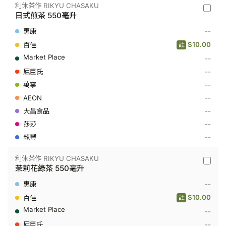
利休茶作 RIKYU CHASAKU
利
日式煎茶 550毫升
休
茶
--
作
RIKYU
$10.00
註
CHASA
--
-
日
--
式
煎
--
茶
--
550
毫
--
升
--
--
利休茶作 RIKYU CHASAKU
利
茉莉花綠茶 550毫升
休
茶
--
作
RIKYU
$10.00
註
CHASA
--
-
茉
--