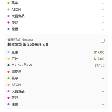
茶
--
500
--
毫
升
--
--
--
雀巢茶品 Nestea
雀
蜂蜜雪梨茶 250毫升 x 6
巢
茶
$17.00
品
Nestea
$17.00
-
$17.50
蜂
蜜
--
雪
--
梨
茶
--
250
毫
--
升
--
x
6
--