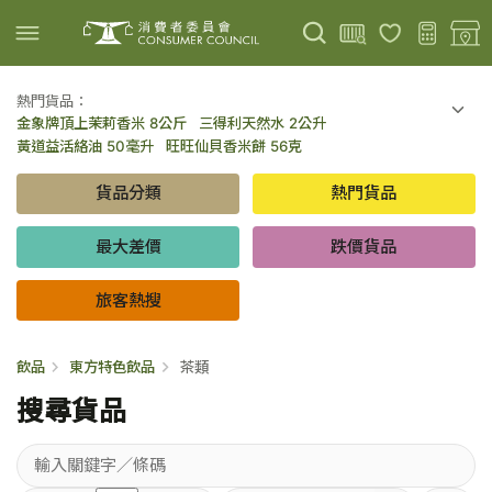
熱門貨品：
金象牌頂上茉莉香米 8公斤
三得利天然水 2公升
上載圖片
掃描條碼
黃道益活絡油 50毫升
旺旺仙貝香米餅 56克
可口可樂 可樂 - 罐裝 330毫升 x 8
百勝廚新加坡叻沙拉麵 144克
貨品分類
熱門貨品
倍樂醇乳酪飲品 - 藍莓 65毫升 x 6
金象牌頂上茉莉香米 5公斤
低鹽/無鹽/低糖/無糖食品
旅客熱搜
最大差價
跌價貨品
旅客熱搜
飲品
東方特色飲品
茶類
搜尋貨品