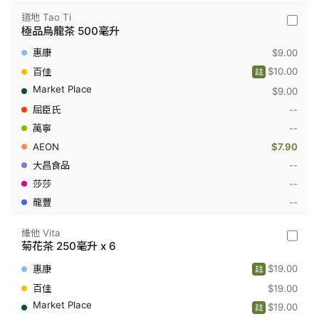
道地 Tao Ti
道
極品烏龍茶 500毫升
地
Tao
$9.00
Ti
-
$10.00
註
極
$9.00
品
烏
--
龍
茶
--
500
$7.90
毫
升
--
--
--
維他 Vita
維
菊花茶 250毫升 x 6
他
Vita
$19.00
註
-
菊
$19.00
花
$19.00
註
茶