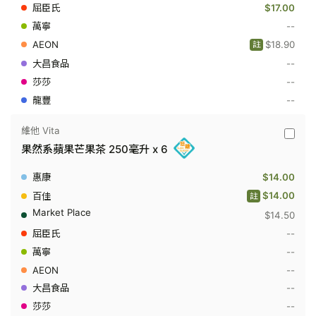
250
$17.00
毫
升
--
x
$18.90
註
6
--
--
--
維他 Vita
維
果然系蘋果芒果茶 250毫升 x 6
他
Vita
-
$14.00
果
然
$14.00
註
系
$14.50
蘋
果
--
芒
果
--
茶
--
250
毫
--
升
--
x