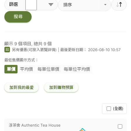
輸
篩選
排序
入
關
搜尋
鍵
字
／
條
碼
顯示
9
個項目, 總共
9
個
另有優惠(可按入瀏覽詳情)
|
最後更新日期： 2026-08-10 10:57
註
最低售價顯示方式：
單價
平均價
每單位單價
每單位平均價
加到我的最愛
加到購物預算
(全選)
淳茶舍 Authentic Tea House
淳