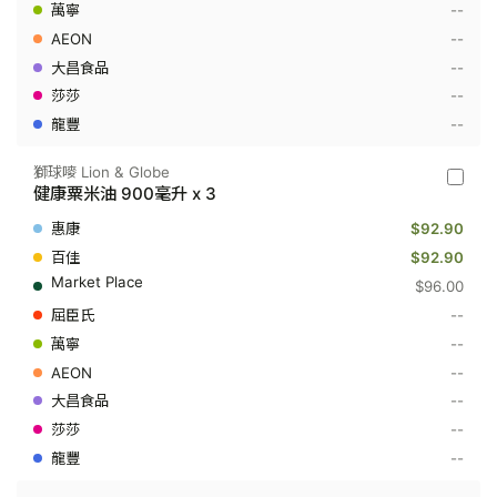
--
健
康
--
純
正
--
粟
--
米
油
--
600
毫
升
獅球嘜 Lion & Globe
獅
健康粟米油 900毫升 x 3
球
嘜
$92.90
Lion
&
$92.90
Globe
$96.00
-
健
--
康
--
粟
米
--
油
900
--
毫
--
升
x
--
3