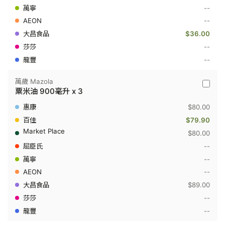
--
升
--
$36.00
--
--
萬歲 Mazola
萬
粟米油 900毫升 x 3
歲
Mazola
$80.00
-
粟
$79.90
米
$80.00
油
900
--
毫
--
升
x
--
3
$89.00
--
--