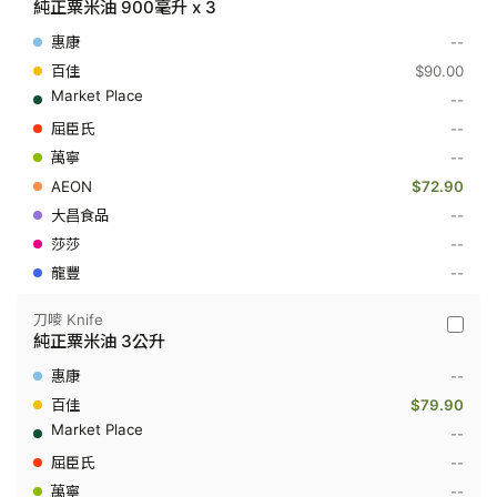
純正粟米油 900毫升 x 3
嘜
Knife
--
-
純
$90.00
正
--
粟
米
--
油
--
900
毫
$72.90
升
x
--
3
--
--
刀嘜 Knife
刀
純正粟米油 3公升
嘜
Knife
--
-
純
$79.90
正
--
粟
米
--
油
--
3