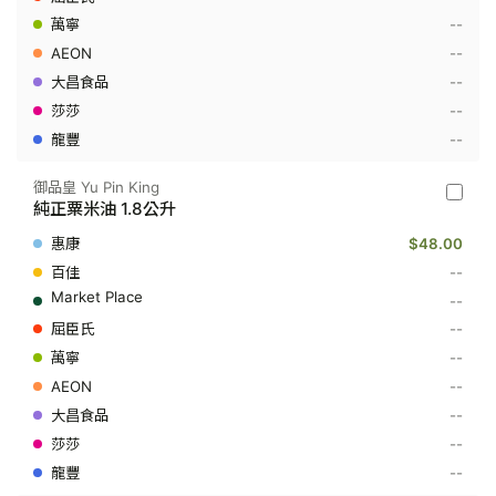
米
--
油
5
--
公
升
--
--
--
御品皇 Yu Pin King
御
純正粟米油 1.8公升
品
皇
$48.00
Yu
Pin
--
King
--
-
純
--
正
--
粟
米
--
油
1.8
--
公
--
升
--