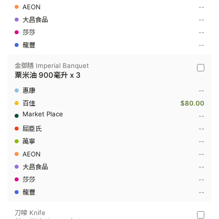
公
--
升
--
--
--
金御膳 Imperial Banquet
金
粟米油 900毫升 x 3
御
膳
--
Imperia
Banque
$80.00
-
--
粟
米
--
油
--
900
毫
--
升
x
--
3
--
--
刀嘜 Knife
刀