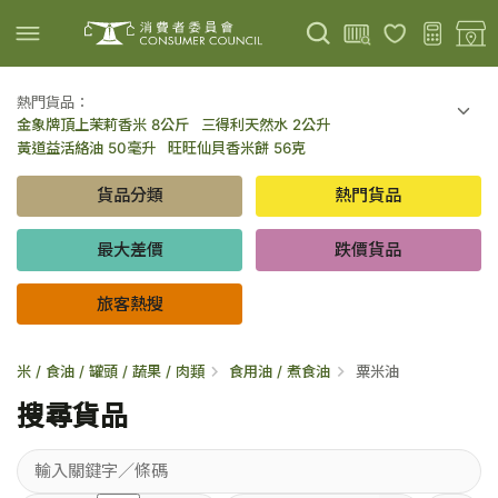
熱門貨品：
金象牌頂上茉莉香米 8公斤
三得利天然水 2公升
上載圖片
掃描條碼
黃道益活絡油 50毫升
旺旺仙貝香米餅 56克
可口可樂 可樂 - 罐裝 330毫升 x 8
百勝廚新加坡叻沙拉麵 144克
貨品分類
熱門貨品
倍樂醇乳酪飲品 - 藍莓 65毫升 x 6
金象牌頂上茉莉香米 5公斤
低鹽/無鹽/低糖/無糖食品
旅客熱搜
最大差價
跌價貨品
旅客熱搜
米 / 食油 / 罐頭 / 蔬果 / 肉類
食用油 / 煮食油
粟米油
搜尋貨品