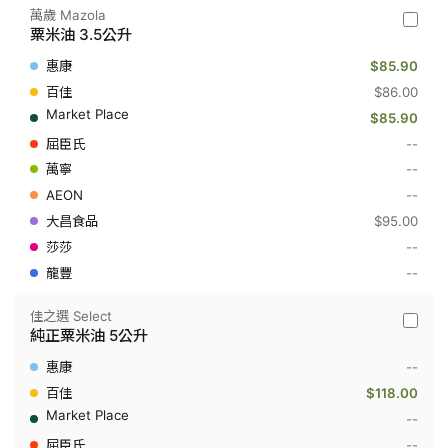
萬歲 Mazola
萬
粟米油 3.5公升
歲
Mazola
$85.90
-
粟
$86.00
米
$85.90
油
3.5
--
公
--
升
--
$95.00
--
--
佳之選 Select
佳
純正粟米油 5公升
之
選
--
Select
-
$118.00
純
--
正
粟
--