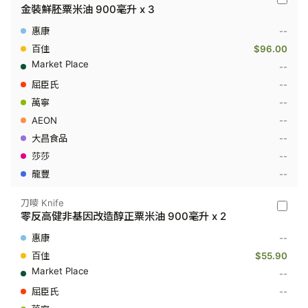
刀
金裝鮮胚粟米油 900毫升 x 3
嘜
Knife
--
-
金
$96.00
裝
--
鮮
胚
--
粟
--
米
油
--
900
毫
--
升
--
x
3
--
刀嘜 Knife
刀
零反高健非基因改造醇正粟米油 900毫升 x 2
嘜
Knife
--
-
零
$55.90
反
--
高
健
--
非