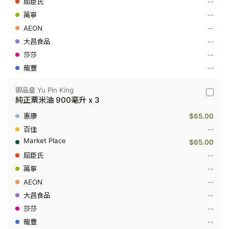
--
正
--
粟
米
--
油
700
--
毫
--
升
--
御品皇 Yu Pin King
御
純正粟米油 900毫升 x 3
品
皇
$65.00
Yu
Pin
--
King
$65.00
-
純
--
正
--
粟
米
--
油
900
--
毫
--
升
x
--
3