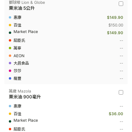
獅球嘜 Lion & Globe
獅
粟米油 5公升
球
嘜
$149.90
Lion
&
$150.00
Globe
$149.90
-
粟
--
米
--
油
5
--
公
升
--
--
--
萬歲 Mazola
萬
粟米油 900毫升
歲
Mazola
--
-
粟
$36.00
米
--
油
900
--
毫