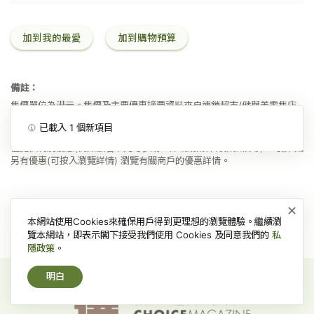
加到我的最愛
加到購物預算
備註：
售價單位為港元。售價及主要優惠摘要資料來自連鎖超市/健與美零售店
的網上購物網站/程式，可能與實體店舖裏的不同，或因地區而異。
所有價格以每項貨品買單一件計。個別商戶可能單一件貨品的價格較高，
已載入
1
個新項目
但提供特別優惠(例如加若干元可多購一件或購兩件有折扣價等)，可按
註
另有優惠(可按入瀏覽詳情)
瀏覽有關商戶的優惠詳情。
×
本網站使用Cookies來確保用戶得到更理想的瀏覽體驗。繼續瀏
覽本網站，即表示閣下接受我們使用 Cookies 及同意我們的
私
隱政策
。
明白