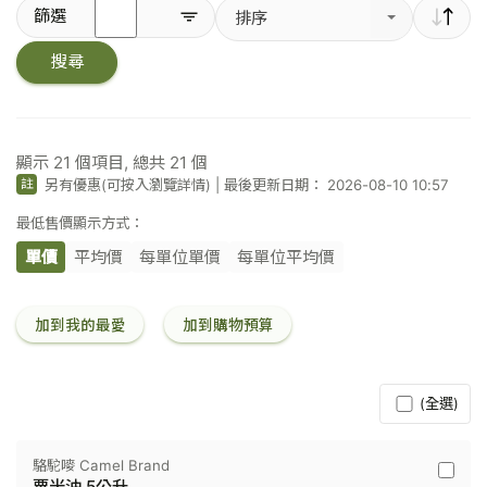
輸
篩選
排序
入
關
搜尋
鍵
字
／
條
碼
顯示
21
個項目, 總共
21
個
另有優惠(可按入瀏覽詳情)
|
最後更新日期： 2026-08-10 10:57
註
最低售價顯示方式：
單價
平均價
每單位單價
每單位平均價
加到我的最愛
加到購物預算
(全選)
駱駝嘜 Camel Brand
駱
粟米油 5公升