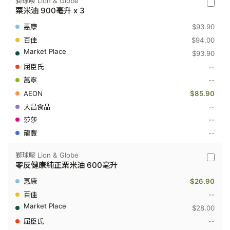
獅球嘜 Lion & Globe
獅
粟米油 900毫升 x 3
球
嘜
$93.90
Lion
&
$94.00
Globe
$93.90
-
粟
--
米
--
油
900
$85.90
毫
升
--
x
--
3
--
獅球嘜 Lion & Globe
獅
零反健康純正粟米油 600毫升
球
嘜
$26.90
Lion
&
--
Globe
$28.00
-
零
--
反