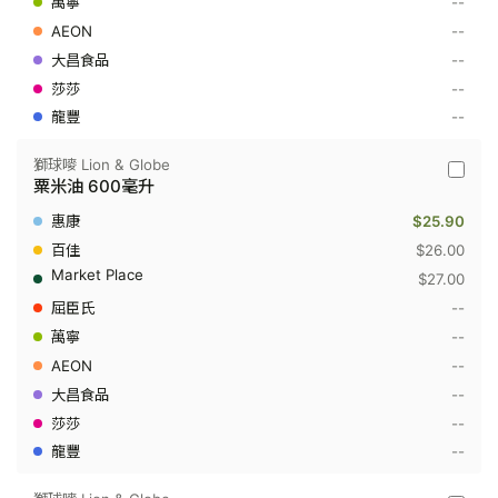
--
基
因
--
改
造
--
醇
--
正
粟
--
米
油
900
獅球嘜 Lion & Globe
獅
毫
粟米油 600毫升
球
升
嘜
x
$25.90
Lion
2
&
$26.00
Globe
$27.00
-
粟
--
米
--
油
600
--
毫
升
--
--
--