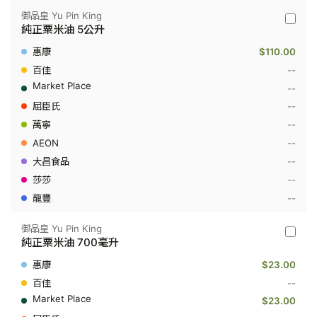
御品皇 Yu Pin King
御
純正粟米油 5公升
品
皇
$110.00
Yu
Pin
--
King
--
-
純
--
正
--
粟
米
--
油
5
--
公
--
升
--
御品皇 Yu Pin King
御
純正粟米油 700毫升
品
皇
$23.00
Yu
Pin
--
King
$23.00
-
純