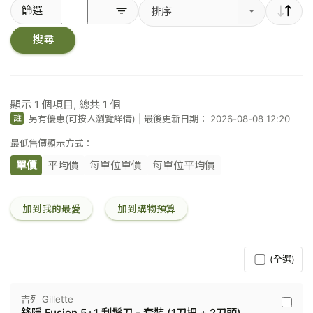
輸
篩選
排序
入
關
搜尋
鍵
字
／
條
碼
顯示
1
個項目, 總共
1
個
另有優惠(可按入瀏覽詳情)
|
最後更新日期： 2026-08-08 12:20
註
最低售價顯示方式：
單價
平均價
每單位單價
每單位平均價
加到我的最愛
加到購物預算
(全選)
吉列 Gillette
吉
鋒隱 Fusion 5+1 刮鬚刀 - 套裝 (1刀把 + 2刀頭)