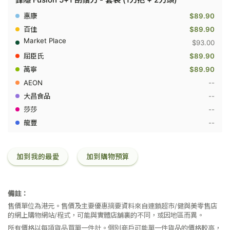
列
Gillette
$89.90
-
鋒
$89.90
隱
$93.00
Fusion
5+1
$89.90
刮
$89.90
鬚
刀
--
-
套
--
裝
--
(1
刀
--
把
+
2
刀
加到我的最愛
加到購物預算
頭)
備註：
售價單位為港元。售價及主要優惠摘要資料來自連鎖超市/健與美零售店
的網上購物網站/程式，可能與實體店舖裏的不同，或因地區而異。
所有價格以每項貨品買單一件計。個別商戶可能單一件貨品的價格較高，