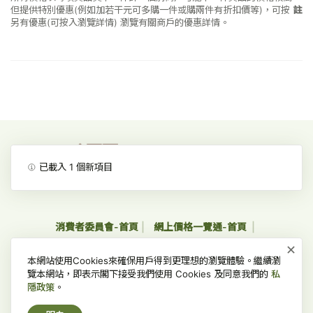
但提供特別優惠(例如加若干元可多購一件或購兩件有折扣價等)，可按
註
另有優惠(可按入瀏覽詳情)
瀏覽有關商戶的優惠詳情。
已載入
1
個新項目
消費者委員會-首頁
網上價格一覽通-首頁
×
收集個人資料聲明及私隱政策聲明
免責、版權及無障礙聲明
本網站使用Cookies來確保用戶得到更理想的瀏覽體驗。繼續瀏
常見問題
覽本網站，即表示閣下接受我們使用 Cookies 及同意我們的
私
隱政策
。
版權所有 © 2022 消費者委員會，並保留一切權利。