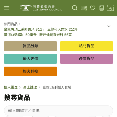
熱門貨品：
金象牌頂上茉莉香米 8公斤
三得利天然水 2公升
上載圖片
掃描條碼
黃道益活絡油 50毫升
旺旺仙貝香米餅 56克
可口可樂 可樂 - 罐裝 330毫升 x 8
百勝廚新加坡叻沙拉麵 144克
貨品分類
熱門貨品
倍樂醇乳酪飲品 - 藍莓 65毫升 x 6
金象牌頂上茉莉香米 5公斤
低鹽/無鹽/低糖/無糖食品
旅客熱搜
最大差價
跌價貨品
旅客熱搜
個人護理
男士護理
刮鬚刀/剃鬚刀套裝
搜尋貨品