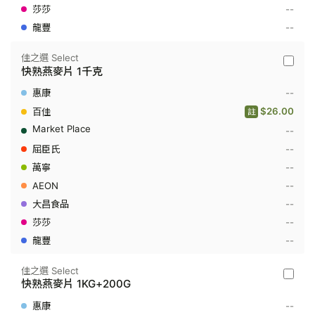
--
--
佳之選 Select
佳
快熟燕麥片 1千克
之
選
--
Select
-
$26.00
註
快
--
熟
燕
--
麥
片
--
1
--
千
克
--
--
--
佳之選 Select
佳
快熟燕麥片 1KG+200G
之
選
--
Select