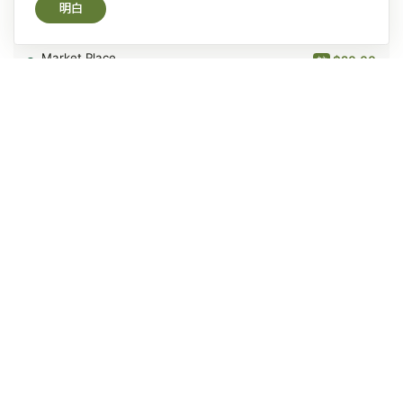
原
明白
$20.00
註
粒
燕
--
麥
$20.00
註
800
克
--
--
--
--
--
--
桂格 Quaker
桂
原片大燕麥 (快熟) 800克
格
Quaker
$25.00
-
原
$25.00
片
$20.00
大
燕
--
麥
--
(快
熟)
--