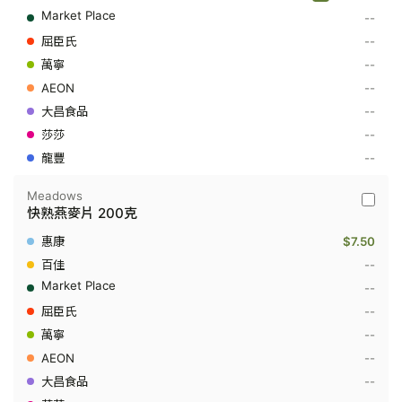
即
--
食
燕
--
麥
片
--
1000
--
克
--
--
--
Meadows
Meado
快熟燕麥片 200克
-
快
$7.50
熟
燕
--
麥
--
片
200
--
克
--
--
--