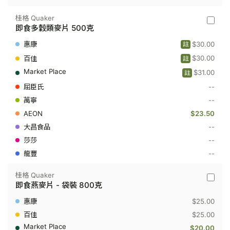
桂格 Quaker
桂
即食多穀類麥片 500克
格
Quaker
$30.00
註
-
即
$30.00
註
食
$31.00
多
註
穀
--
類
麥
--
片
$23.50
500
克
--
--
--
桂格 Quaker
桂
即食燕麥片 - 袋裝 800克
格
Quaker
$25.00
-
即
$25.00
食
$20.00