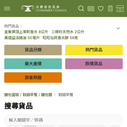
熱門貨品：
金象牌頂上茉莉香米 8公斤
三得利天然水 2公升
上載圖片
掃描條碼
黃道益活絡油 50毫升
旺旺仙貝香米餅 56克
可口可樂 可樂 - 罐裝 330毫升 x 8
百勝廚新加坡叻沙拉麵 144克
貨品分類
熱門貨品
倍樂醇乳酪飲品 - 藍莓 65毫升 x 6
金象牌頂上茉莉香米 5公斤
低鹽/無鹽/低糖/無糖食品
旅客熱搜
最大差價
跌價貨品
旅客熱搜
麵包蛋糕 / 穀類早餐 / 麵包醬
穀類早餐
搜尋貨品