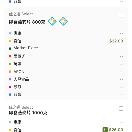
--
佳之選 Select
佳
即食燕麥片 800克
之
選
Select
--
-
即
$22.00
食
--
燕
麥
--
片
--
800
克
--
--
--
--
佳之選 Select
佳
即食燕麥片 1000克
之
選
--
Select
-
$26.00
註