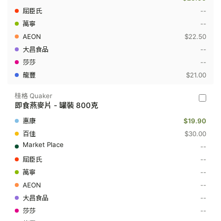
燕
麥
--
片
--
-
袋
$22.50
裝
800
--
克
--
$21.00
桂格 Quaker
桂
即食燕麥片 - 罐裝 800克
格
Quaker
$19.90
-
即
$30.00
食
--
燕
麥
--
片
--
-
罐
--
裝
800
--
克
--