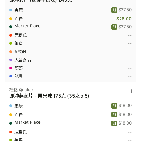
華
田
$37.50
註
Ovaltin
-
$28.00
即
$37.50
註
沖
麥
--
片
(麥
--
芽
--
牛
奶
--
味)
240
--
克
--
桂格 Quaker
桂
即沖燕麥片 - 粟米味 175克 (35克 x 5)
格
Quaker
$18.00
註
-
即
$18.00
註
沖
$18.00
燕
註
麥
--
片
-
--