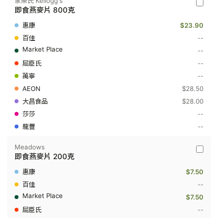
家樂氏 Kellogg's
家
即食燕麥片 800克
樂
氏
$23.90
Kellogg
-
--
即
--
食
燕
--
麥
--
片
800
$28.50
克
$28.00
--
--
Meadows
Meado
即食燕麥片 200克
-
即
$7.50
食
燕
--
麥
$7.50
片
200
--
克