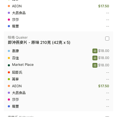
粟
$17.50
米
味
--
175
克
--
(35
--
克
x
5)
桂格 Quaker
桂
即沖燕麥片 - 原味 210克 (42克 x 5)
格
Quaker
$18.00
註
-
即
$18.00
註
沖
$18.00
燕
註
麥
--
片
-
--
原
$17.50
味
210
--
克
(42
--
克
--
x
5)