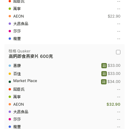
--
即
食
--
麥
$22.90
片
480
--
克
--
--
桂格 Quaker
桂
高鈣即食燕麥片 600克
格
Quaker
$33.00
註
-
高
$33.00
註
鈣
$34.00
即
註
食
--
燕
麥
--
片
$32.90
600
克
--
--
--