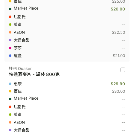
快
$25.00
熟
$20.00
燕
麥
--
片
--
-
袋
$22.50
裝
800
--
克
--
$21.00
桂格 Quaker
桂
快熟燕麥片 - 罐裝 800克
格
Quaker
$29.90
-
快
$30.00
熟
--
燕
麥
--
片
--
-
罐
--
裝
800
--
克