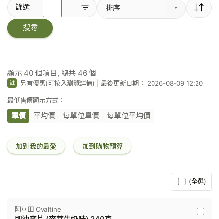
輸
篩選
排序
入
關
搜尋
鍵
字
／
條
碼
顯示
40
個項目, 總共
46
個
另有優惠(可按入瀏覽詳情)
|
最後更新日期： 2026-08-09 12:20
註
最低售價顯示方式：
單價
平均價
每單位單價
每單位平均價
加到我的最愛
加到購物預算
(全選)
阿華田 Ovaltine
阿
即沖麥片 (麥芽牛奶味) 240克