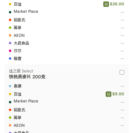
-
$26.00
註
快
--
熟
燕
--
麥
片
--
1KG+2
--
--
--
--
佳之選 Select
佳
快熟燕麥片 200克
之
選
--
Select
-
$9.00
註
快
--
熟
燕
--
麥
片
--
200
--
克
--