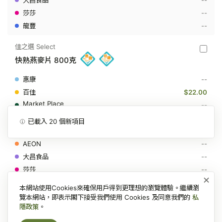
--
--
佳之選 Select
佳
快熟燕麥片 800克
之
選
Select
--
-
快
$22.00
熟
--
燕
麥
--
已載入
20
個新項目
片
--
800
克
--
--
--
×
--
本網站使用Cookies來確保用戶得到更理想的瀏覽體驗。繼續瀏
覽本網站，即表示閣下接受我們使用 Cookies 及同意我們的
私
Meadows
隱政策
。
Meado
原粒燕麥 800克
-