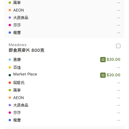
--
--
--
--
--
Meadows
Meado
即食燕麥片 800克
-
即
$20.00
註
食
燕
--
麥
$20.00
註
片
800
--
克
--
--
--
--
--