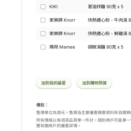
多
米
上
克
撈
KIKI
蔥油拌麵 90克 x 5
粉
KIKI
湯
x
麵
65
-
米
5
Indomie
克
蔥
家樂牌 Knorr
快熟通心粉 - 牛肉湯 
粉
家
-
油
65
樂
傳
拌
克
牌
家樂牌 Knorr
快熟通心粉 - 鮮雞湯 
統
家
麵
x
Knorr
撈
樂
90
5
-
麵
牌
媽咪 Mamee
胡椒湯麵 80克 x 5
克
媽
快
(印
Knorr
x
咪
熟
尼
-
5
Mamee
通
撈
快
-
心
麵)
熟
胡
粉
85
通
椒
-
克
心
湯
加到我的最愛
加到購物預算
牛
x
粉
麵
肉
5
-
80
湯
鮮
克
80
雞
x
備註：
克
湯
5
售價單位為港元。售價及主要優惠摘要資料來自連鎖
80
克
所有價格以每項貨品買單一件計。個別商戶可能單一
覽有關商戶的優惠詳情。