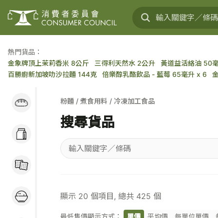
熱門貨品：
金象牌頂上茉莉香米 8公斤
三得利天然水 2公升
黃道益活絡油 50
百勝廚新加坡叻沙拉麵 144克
倍樂醇乳酪飲品 - 藍莓 65毫升 x 6
麵包蛋糕 / 穀類早餐
粉麵 / 煮食用料 / 冷凍加工食品
/ 麵包醬
搜尋貨品
奶類及乳製品 / 大豆
製品 / 蛋類
輸
糖果 / 餅乾 / 小食
入
關
米 / 食油 / 罐頭 / 蔬
鍵
顯示
20
個項目, 總共
425
個
果 / 肉類
字
／
最低售價顯示方式：
單價
平均價
每單位單價