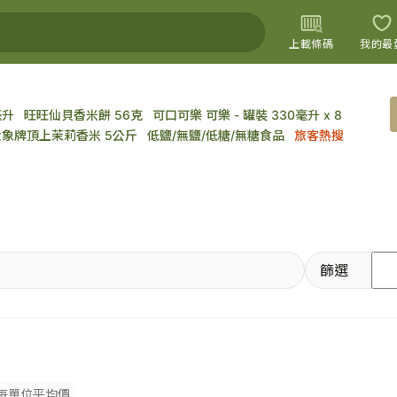
上載條碼
我的最
毫升
旺旺仙貝香米餅 56克
可口可樂 可樂 - 罐裝 330毫升 x 8
上載圖片
金象牌頂上茉莉香米 5公斤
低鹽/無鹽/低糖/無糖食品
旅客熱搜
篩選
每單位平均價