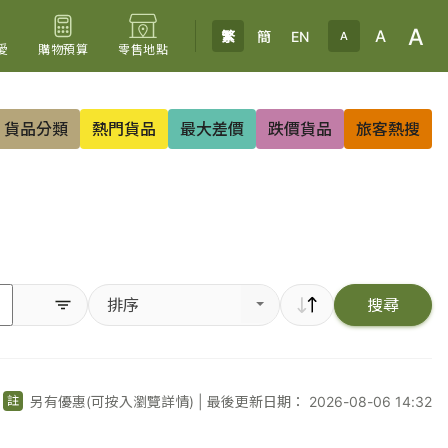
A
A
繁
簡
EN
A
愛
購物預算
零售地點
貨品分類
熱門貨品
最大差價
跌價貨品
旅客熱搜
排序
搜尋
另有優惠(可按入瀏覽詳情)
|
最後更新日期： 2026-08-06 14:32
註