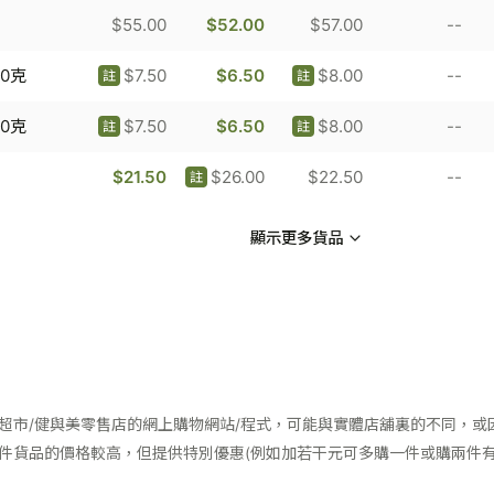
$55.00
$52.00
$57.00
--
80克
$7.50
$6.50
$8.00
--
註
註
80克
$7.50
$6.50
$8.00
--
註
註
$21.50
$26.00
$22.50
--
註
顯示更多貨品
超市/健與美零售店的網上購物網站/程式，可能與實體店舖裏的不同，或
件貨品的價格較高，但提供特別優惠(例如加若干元可多購一件或購兩件有