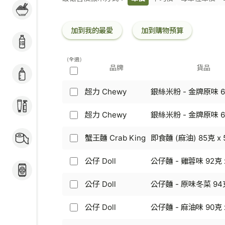
粉麵 / 煮食用料 / 冷
條
凍加工食品
碼
加到我的最愛
加到購物預算
飲品
(全選)
品牌
貨品
奶粉 / 嬰兒用品
超力 Chewy
銀絲米粉 - 金牌原味 
超
個人護理
力
Chewy
超力 Chewy
銀絲米粉 - 金牌原味 65
超
-
力
家居用品 / 寵物食品
銀
Chewy
蟹王麵 Crab King
即食麵 (麻油) 85克 x 
蟹
及用品
絲
-
王
米
銀
麵
公仔 Doll
公仔麵 - 雞蓉味 92克 x
粉
公
絲
酒類
Crab
-
仔
米
King
金
Doll
公仔 Doll
公仔麵 - 原味冬菜 94克
粉
公
-
牌
-
-
仔
即
原
公
金
Doll
公仔 Doll
公仔麵 - 麻油味 90克 x
食
味
公
仔
牌
-
麵
65
仔
麵
原