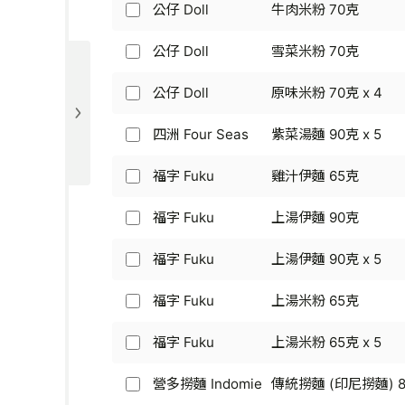
公
(麻
克
Doll
公仔 Doll
牛肉米粉 70克
-
味
公
仔
油)
-
雞
65
仔
麵
85
公
蓉
克
Doll
公仔 Doll
雪菜米粉 70克
-
克
公
仔
味
x
-
原
x
仔
麵
92
5
牛
味
5
Doll
公仔 Doll
原味米粉 70克 x 4
-
克
公
肉
冬
-
麻
x
仔
米
菜
雪
油
5
Doll
四洲 Four Seas
紫菜湯麵 90克 x 5
粉
94
四
菜
味
-
70
克
洲
米
90
原
克
x
Four
福字 Fuku
雞汁伊麵 65克
粉
克
福
味
5
Seas
70
x
字
米
-
克
5
Fuku
福字 Fuku
上湯伊麵 90克
粉
福
紫
-
70
字
菜
雞
克
Fuku
福字 Fuku
上湯伊麵 90克 x 5
湯
福
汁
x
-
麵
字
伊
4
上
90
Fuku
福字 Fuku
上湯米粉 65克
麵
福
湯
克
-
65
字
伊
x
上
克
Fuku
福字 Fuku
上湯米粉 65克 x 5
麵
5
福
湯
-
90
字
伊
上
克
Fuku
營多撈麵 Indomie
傳統撈麵 (印尼撈麵) 85
麵
營
湯
-
90