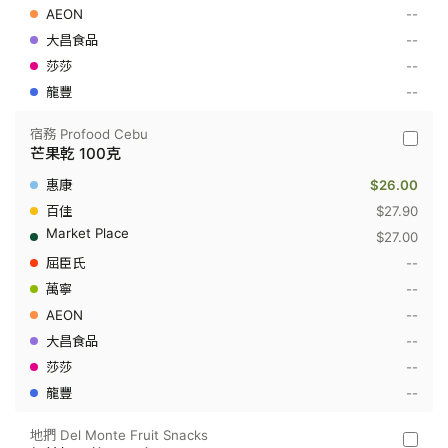
乾
--
100
克
--
--
--
宿務 Profood Cebu
宿
芒果乾 100克
務
Profoo
$26.00
Cebu
-
$27.90
芒
$27.00
果
乾
--
100
--
克
--
--
--
--
地捫 Del Monte Fruit Snacks
地