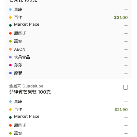
-
芒
--
果
乾
$31.00
100
--
克
--
--
--
--
--
--
金呂宋 Guadalupe
金
菲律賓芒果乾 100克
呂
宋
--
Guadal
-
$21.90
菲
--
律
賓
--
芒
--
果