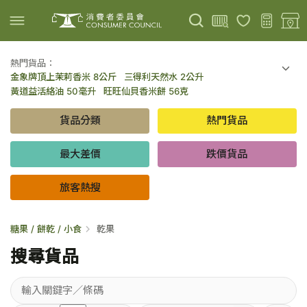
熱門貨品：
金象牌頂上茉莉香米 8公斤
三得利天然水 2公升
上載圖片
掃描條碼
黃道益活絡油 50毫升
旺旺仙貝香米餅 56克
可口可樂 可樂 - 罐裝 330毫升 x 8
百勝廚新加坡叻沙拉麵 144克
貨品分類
熱門貨品
倍樂醇乳酪飲品 - 藍莓 65毫升 x 6
金象牌頂上茉莉香米 5公斤
低鹽/無鹽/低糖/無糖食品
旅客熱搜
最大差價
跌價貨品
旅客熱搜
糖果 / 餅乾 / 小食
乾果
搜尋貨品