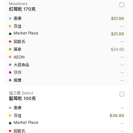
Meadows
Meado
紅莓乾 170克
-
紅
$21.00
莓
乾
--
170
$21.00
克
--
$24.00
--
--
--
--
佳之選 Select
佳
藍莓乾 100克
之
選
--
Select
-
$39.90
藍
--
莓
乾
--