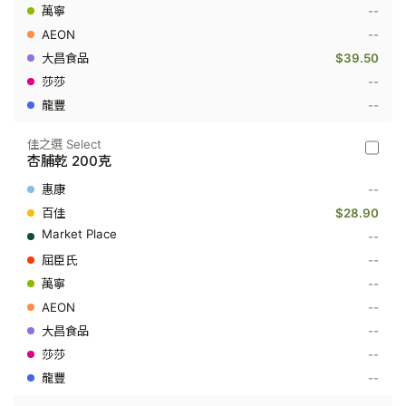
--
--
$39.50
--
--
佳之選 Select
佳
杏脯乾 200克
之
選
--
Select
-
$28.90
杏
--
脯
乾
--
200
--
克
--
--
--
--