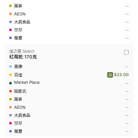
100
--
克
--
--
--
--
佳之選 Select
佳
紅莓乾 170克
之
選
--
Select
-
$23.00
註
紅
--
莓
乾
--
170
克
--
--
--
--
--