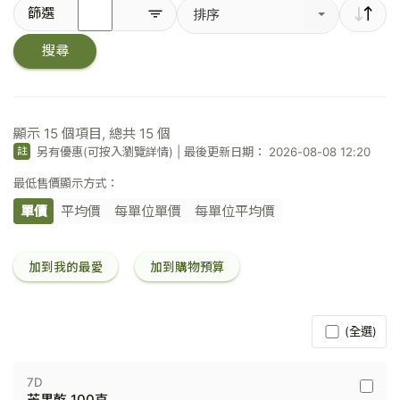
輸
篩選
排序
入
關
搜尋
鍵
字
／
條
碼
顯示
15
個項目, 總共
15
個
另有優惠(可按入瀏覽詳情)
|
最後更新日期： 2026-08-08 12:20
註
最低售價顯示方式：
單價
平均價
每單位單價
每單位平均價
加到我的最愛
加到購物預算
(全選)
7D
7D
芒果乾 100克