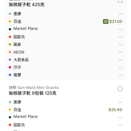
佳
無核提子乾 425克
之
選
--
Select
-
$21.00
註
無
--
核
提
--
子
乾
--
425
--
克
--
--
--
妹嘜 Sun-Maid Mini-Snacks
妹
無核提子乾 9包裝 125克
嘜
Sun-
--
Maid
Mini-
$25.90
Snacks
--
-
無
--
核