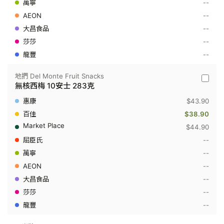
--
提
子
--
乾
9
--
包
--
裝
125
--
克
地捫 Del Monte Fruit Snacks
地
無核西梅 10安士 283克
捫
Del
$43.90
Monte
Fruit
$38.90
Snacks
$44.90
-
無
--
核
--
西
梅
--
10
安
--
士
--
283
克
--