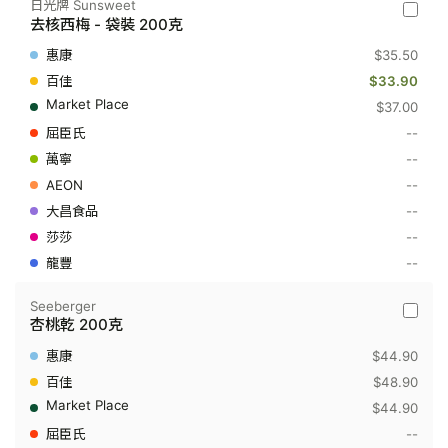
日光牌 Sunsweet
日
去核西梅 - 袋裝 200克
光
牌
$35.50
Sunswe
-
$33.90
去
$37.00
核
西
--
梅
--
-
袋
--
裝
200
--
克
--
--
Seeberger
Seeber
杏桃乾 200克
-
杏
$44.90
桃
乾
$48.90
200
$44.90
克
--