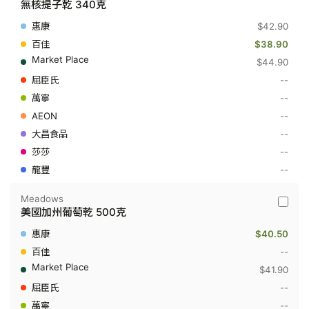
無核提子乾 340克
捫
Del
$42.90
Monte
Fruit
$38.90
Snacks
$44.90
-
無
--
核
--
提
子
--
乾
340
--
克
--
--
Meadows
Meado
美國加州葡萄乾 500克
-
美
$40.50
國
加
--
州
$41.90
葡
萄
--
乾
--
500