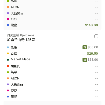
--
奇
908
--
克
--
--
$148.00
丹麥藍罐 Kjeldsens
丹
加侖子曲奇 125克
麥
藍
$33.00
註
罐
Kjeldse
$26.50
-
$33.90
註
加
侖
--
子
曲
--
奇
--
125
克
--
--
--