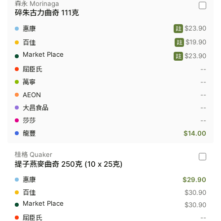
森永 Morinaga
森
碎朱古力曲奇 111克
永
Morina
$23.90
註
-
碎
$19.90
註
朱
$23.90
古
註
力
--
曲
奇
--
111
--
克
--
--
$14.00
桂格 Quaker
桂
提子燕麥曲奇 250克 (10 x 25克)
格
Quaker
$29.90
-
提
$30.90
子
$30.90
燕
麥
--