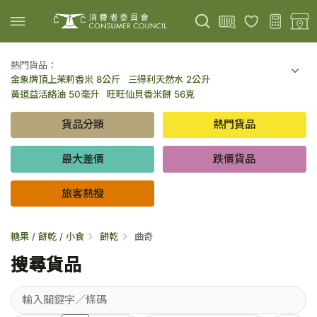
熱門貨品：
金象牌頂上茉莉香米 8公斤
三得利天然水 2公升
上載圖片
掃描條碼
黃道益活絡油 50毫升
旺旺仙貝香米餅 56克
可口可樂 可樂 - 罐裝 330毫升 x 8
百勝廚新加坡叻沙拉麵 144克
貨品分類
熱門貨品
倍樂醇乳酪飲品 - 藍莓 65毫升 x 6
金象牌頂上茉莉香米 5公斤
低鹽/無鹽/低糖/無糖食品
旅客熱搜
最大差價
跌價貨品
旅客熱搜
糖果 / 餅乾 / 小食
餅乾
曲奇
搜尋貨品