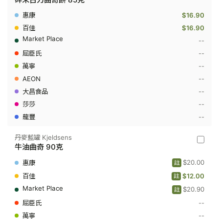
多
多
$16.90
Chips
Ahoy
$16.90
-
--
碎
朱
--
古
--
力
曲
--
奇
餅
--
85
--
克
--
丹麥藍罐 Kjeldsens
丹
牛油曲奇 90克
麥
藍
$20.00
註
罐
Kjeldse
$12.00
註
-
$20.90
牛
註
油
--
曲
奇
--