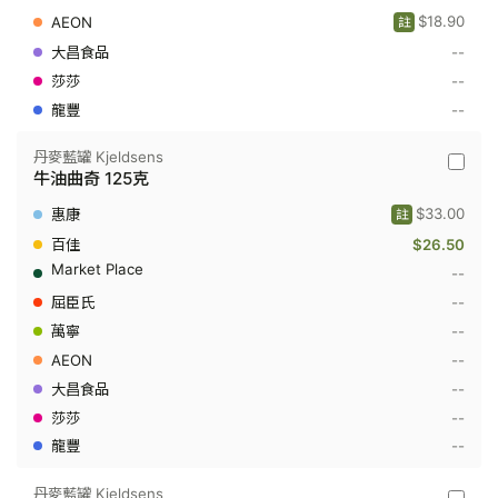
90
$18.90
克
註
--
--
--
丹麥藍罐 Kjeldsens
丹
牛油曲奇 125克
麥
藍
$33.00
註
罐
Kjeldse
$26.50
-
--
牛
油
--
曲
奇
--
125
--
克
--
--
--
丹麥藍罐 Kjeldsens