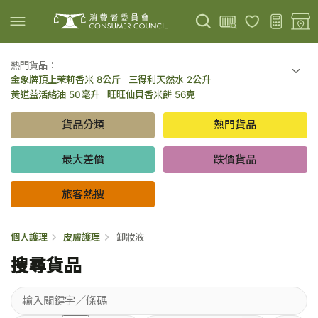
熱門貨品：
金象牌頂上茉莉香米 8公斤
三得利天然水 2公升
上載圖片
掃描條碼
黃道益活絡油 50毫升
旺旺仙貝香米餅 56克
可口可樂 可樂 - 罐裝 330毫升 x 8
百勝廚新加坡叻沙拉麵 144克
貨品分類
熱門貨品
倍樂醇乳酪飲品 - 藍莓 65毫升 x 6
金象牌頂上茉莉香米 5公斤
低鹽/無鹽/低糖/無糖食品
旅客熱搜
最大差價
跌價貨品
旅客熱搜
個人護理
皮膚護理
卸妝液
搜尋貨品