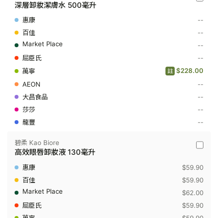
Bioder
深層卸妝潔膚水 500毫升
-
深
--
層
卸
--
妝
--
潔
膚
--
水
$228.00
500
註
毫
--
升
--
--
--
碧柔 Kao Biore
碧
高效眼唇卸妝液 130毫升
柔
Kao
$59.90
Biore
-
$59.90
高
$62.00
效
眼
$59.90
唇