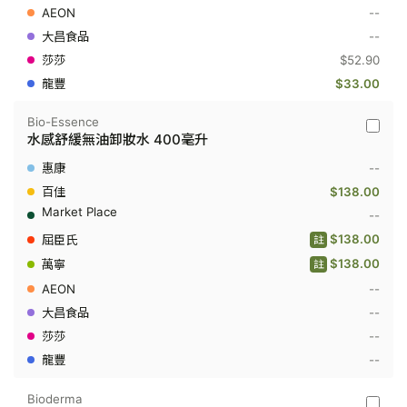
毫
--
升
--
$52.90
$33.00
Bio-Essence
Bio-
水感舒緩無油卸妝水 400毫升
Essenc
-
--
水
感
$138.00
舒
--
緩
無
$138.00
註
油
卸
$138.00
註
妝
--
水
400
--
毫
升
--
--
Bioderma