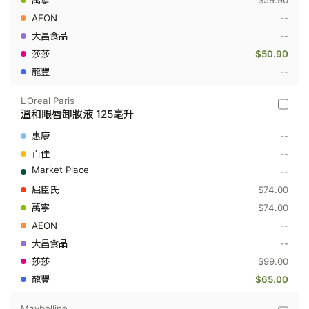
$59.90
卸
妝
--
液
130
--
毫
$50.90
升
--
L'Oreal Paris
L'Oreal
溫和眼唇卸妝液 125毫升
Paris
-
--
溫
和
--
眼
--
唇
卸
$74.00
妝
$74.00
液
125
--
毫
升
--
$99.00
$65.00
Maybelline