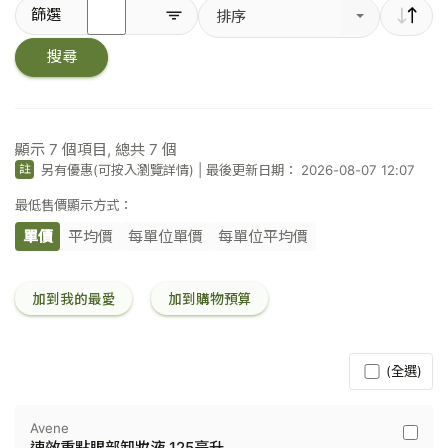
輸
篩選
排序
入
關
搜尋
鍵
字
／
條
碼
顯示
7
個項目, 總共
7
個
另有優惠(可按入瀏覽詳情)
|
最後更新日期： 2026-08-07 12:07
註
最低售價顯示方式：
單價
平均價
每單位單價
每單位平均價
加到我的最愛
加到購物預算
(全選)
Avene
Avene
速效重點眼部卸妝液 125毫升