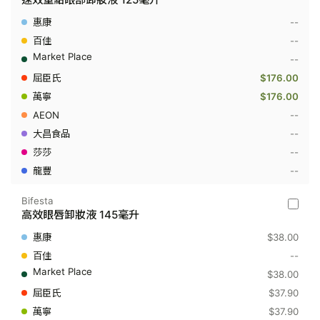
-
速
--
效
重
--
點
--
眼
部
$176.00
卸
$176.00
妝
液
--
125
毫
--
升
--
--
Bifesta
Bifesta
高效眼唇卸妝液 145毫升
-
高
$38.00
效
眼
--
唇
$38.00
卸
妝
$37.90
液
$37.90
145