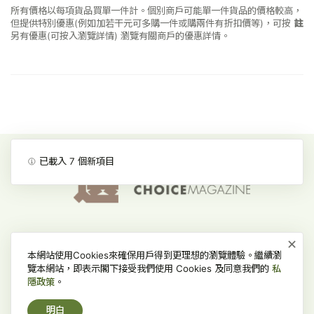
所有價格以每項貨品買單一件計。個別商戶可能單一件貨品的價格較高，
但提供特別優惠(例如加若干元可多購一件或購兩件有折扣價等)，可按
註
另有優惠(可按入瀏覽詳情)
瀏覽有關商戶的優惠詳情。
已載入
7
個新項目
×
消費者委員會-首頁
網上價格一覽通-首頁
私隱政策
本網站使用Cookies來確保用戶得到更理想的瀏覽體驗。繼續瀏
免責、版權及無障礙聲明
常見問題
覽本網站，即表示閣下接受我們使用 Cookies 及同意我們的
私
隱政策
。
版權所有 © 2022 消費者委員會，並保留一切權利。
明白