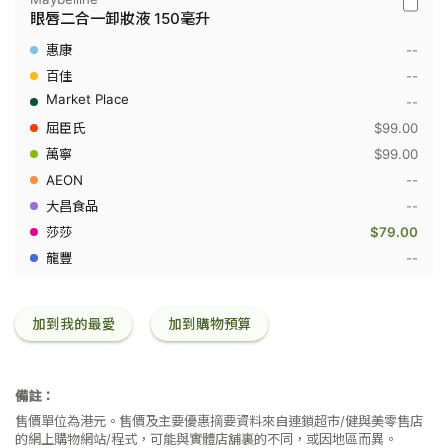
Maybell
眼唇二合一卸妝液 150毫升
-
眼
--
唇
二
--
合
--
一
卸
$99.00
妝
$99.00
液
150
--
毫
升
--
$79.00
--
加到我的最愛
加到購物預算
備註：
售價單位為港元。售價及主要優惠摘要資料來自連鎖超市/健與美零售店
的網上購物網站/程式，可能與實體店舖裏的不同，或因地區而異。