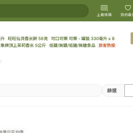
上載條碼
我的最
毫升
旺旺仙貝香米餅 56克
可口可樂 可樂 - 罐裝 330毫升 x 8
上載圖片
金象牌頂上茉莉香米 5公斤
低鹽/無鹽/低糖/無糖食品
旅客熱搜
醬
篩選
每單位平均價