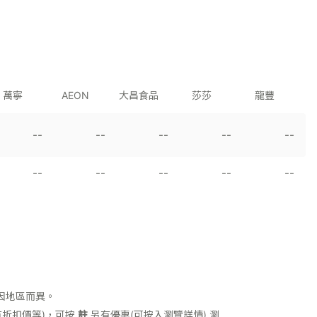
萬寧
AEON
大昌食品
莎莎
龍豐
--
--
--
--
--
--
--
--
--
--
因地區而異。
折扣價等)，可按
註
另有優惠(可按入瀏覽詳情)
瀏