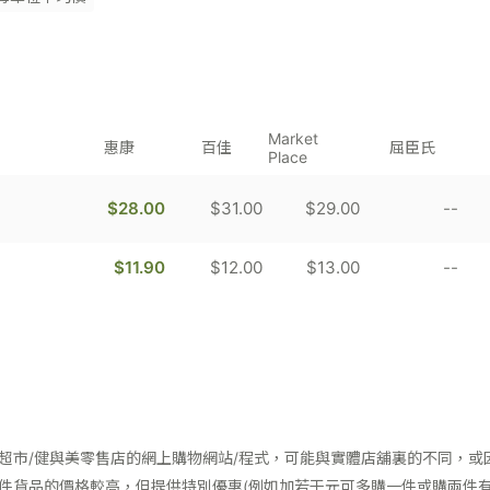
Market
惠康
百佳
屈臣氏
Place
$28.00
$31.00
$29.00
--
$11.90
$12.00
$13.00
--
超市/健與美零售店的網上購物網站/程式，可能與實體店舖裏的不同，或
件貨品的價格較高，但提供特別優惠(例如加若干元可多購一件或購兩件有