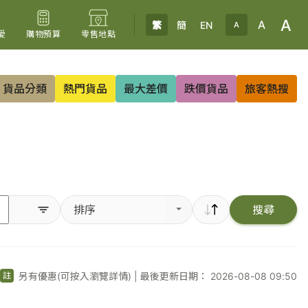
A
A
繁
簡
EN
A
愛
購物預算
零售地點
貨品分類
熱門貨品
最大差價
跌價貨品
旅客熱搜
排序
搜尋
另有優惠(可按入瀏覽詳情)
|
最後更新日期： 2026-08-08 09:50
註