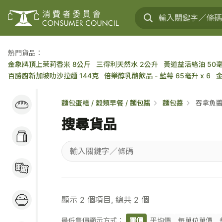
熱門貨品：
金象牌頂上茉莉香米 8公斤
三得利天然水 2公升
黃道益活絡油 50
百勝廚新加坡叻沙拉麵 144克
倍樂醇乳酪飲品 - 藍莓 65毫升 x 6
麵包蛋糕 / 穀類早餐
麵包蛋糕 / 穀類早餐 / 麵包醬
麵包醬
吞拿魚
/ 麵包醬
搜尋貨品
奶類及乳製品 / 大豆
製品 / 蛋類
輸
糖果 / 餅乾 / 小食
入
關
米 / 食油 / 罐頭 / 蔬
鍵
顯示
2
個項目, 總共
2
個
果 / 肉類
字
／
最低售價顯示方式：
單價
平均價
每單位單價