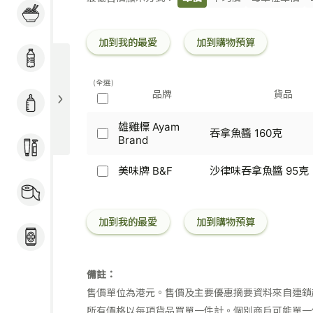
粉麵 / 煮食用料 / 冷
條
凍加工食品
碼
加到我的最愛
加到購物預算
飲品
(全選)
品牌
貨品
奶粉 / 嬰兒用品
雄雞標 Ayam
吞拿魚醬 160克
雄
Brand
個人護理
雞
標
美味牌 B&F
沙律味吞拿魚醬 95克
美
Ayam
家居用品 / 寵物食品
味
Brand
及用品
牌
-
B&F
吞
加到我的最愛
加到購物預算
-
拿
酒類
沙
魚
律
醬
味
160
備註：
吞
克
售價單位為港元。售價及主要優惠摘要資料來自連鎖
拿
魚
所有價格以每項貨品買單一件計。個別商戶可能單一