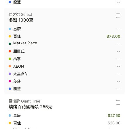
--
佳之選 Select
佳
冬蜜 1000克
之
選
--
Select
-
$73.00
冬
--
蜜
1000
--
克
--
--
--
--
--
巨樹牌 Giant Tree
巨
燒烤百花蜜糖漿 255克
樹
牌
$27.50
Giant
Tree
$28.00
-