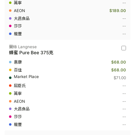
--
蜜
Acacia
$189.00
Honey
500
--
克
--
--
蘭絲 Langnese
蘭
蜂蜜 Pure Bee 375克
絲
Langne
$68.00
-
蜂
$68.00
蜜
$71.00
Pure
Bee
--
375
--
克
--
--
--
--