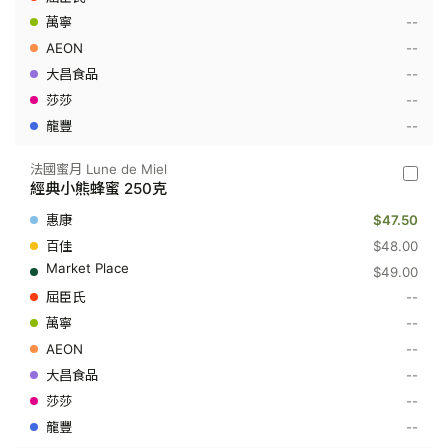
清
--
怡
蜂
--
蜜
Mild
--
&
--
Fresh
方
--
便
裝
250
法國蜜月 Lune de Miel
法
克
經典小熊蜂蜜 250克
國
蜜
$47.50
月
Lune
$48.00
de
$49.00
Miel
-
--
經
--
典
小
--
熊
蜂
--
蜜
--
250
克
--