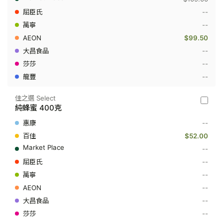
Sang
Yuen
--
Pure
--
Honey
-
$99.50
冬
蜜
--
1
--
公
斤
--
佳之選 Select
佳
純蜂蜜 400克
之
選
--
Select
-
$52.00
純
--
蜂
蜜
--
400
--
克
--
--
--