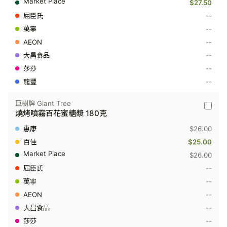
$27.50
燒
烤
--
百
--
花
蜜
--
糖
漿
--
255
--
克
--
巨樹牌 Giant Tree
巨
燒烤噴霧百花蜜糖漿 180克
樹
牌
$26.00
Giant
Tree
$25.00
-
$26.00
燒
烤
--
噴
--
霧
百
--
花
蜜
--
糖
--
漿