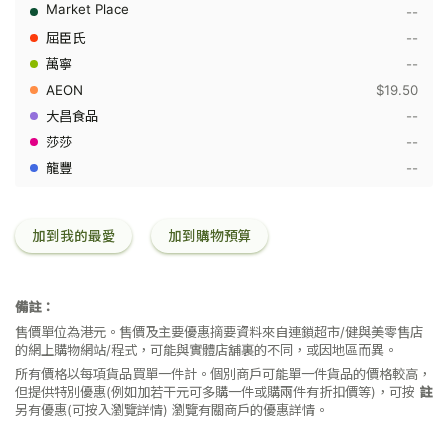
黃
--
糖
漿
--
360
--
克
$19.50
--
--
--
加到我的最愛
加到購物預算
備註：
售價單位為港元。售價及主要優惠摘要資料來自連鎖超市/健與美零售店
的網上購物網站/程式，可能與實體店舖裏的不同，或因地區而異。
所有價格以每項貨品買單一件計。個別商戶可能單一件貨品的價格較高，
但提供特別優惠(例如加若干元可多購一件或購兩件有折扣價等)，可按
註
另有優惠(可按入瀏覽詳情)
瀏覽有關商戶的優惠詳情。