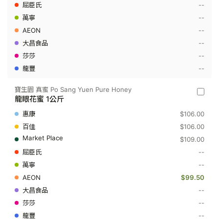
Yuen
--
Pure
--
Honey
-
--
槐
花
--
蜜
--
500
克
--
寶生園 真蜜 Po Sang Yuen Pure Honey
寶
龍眼花蜜 1公斤
生
園
$106.00
真
蜜
$106.00
Po
$109.00
Sang
Yuen
--
Pure
--
Honey
-
$99.50
龍
眼
--
花
--
蜜
1
--