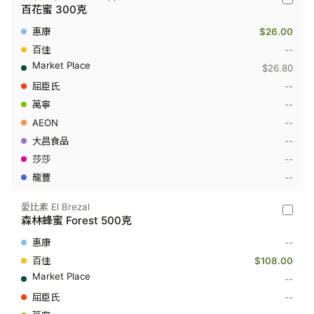
囍
百花蜜 300克
(雙
喜)
$26.00
Double
Happin
--
-
$26.80
百
花
--
蜜
--
300
克
--
--
--
--
愛比素 El Brezal
愛
森林蜂蜜 Forest 500克
比
素
--
El
Brezal
$108.00
-
--
森
林
--
蜂