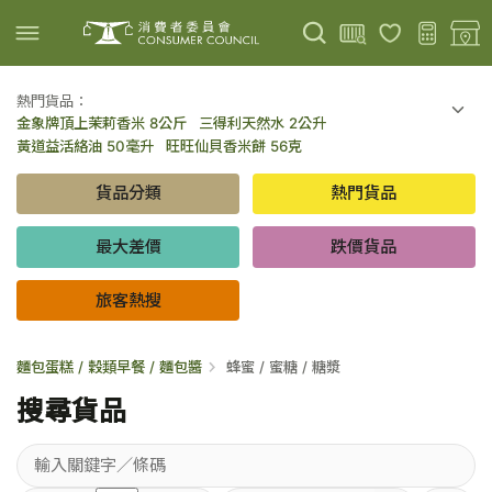
熱門貨品：
金象牌頂上茉莉香米 8公斤
三得利天然水 2公升
上載圖片
掃描條碼
黃道益活絡油 50毫升
旺旺仙貝香米餅 56克
可口可樂 可樂 - 罐裝 330毫升 x 8
百勝廚新加坡叻沙拉麵 144克
貨品分類
熱門貨品
倍樂醇乳酪飲品 - 藍莓 65毫升 x 6
金象牌頂上茉莉香米 5公斤
低鹽/無鹽/低糖/無糖食品
旅客熱搜
最大差價
跌價貨品
旅客熱搜
麵包蛋糕 / 穀類早餐 / 麵包醬
蜂蜜 / 蜜糖 / 糖漿
搜尋貨品