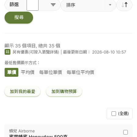
輸
篩選
排序
入
關
搜尋
鍵
字
／
條
碼
顯示
35
個項目, 總共
35
個
另有優惠(可按入瀏覽詳情)
|
最後更新日期： 2026-08-10 10:57
註
最低售價顯示方式：
單價
平均價
每單位單價
每單位平均價
加到我的最愛
加到購物預算
(全選)
蜂兒 Airborne
蜂
蜜露蜂蜜 Honeydew 500克