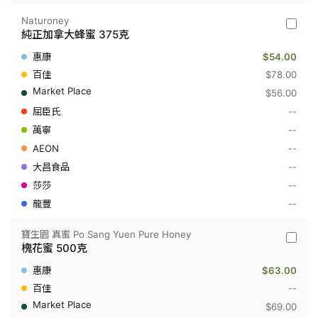
Naturoney
Naturo
純正加拿大蜂蜜 375克
-
純
$54.00
正
加
$78.00
拿
$56.00
大
蜂
--
蜜
--
375
克
--
--
--
--
寶生園 真蜜 Po Sang Yuen Pure Honey
寶
槐花蜜 500克
生
園
$63.00
真
蜜
--
Po
$69.00
Sang