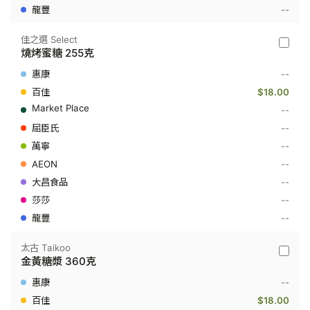
180
--
克
佳之選 Select
佳
燒烤蜜糖 255克
之
選
--
Select
-
$18.00
燒
--
烤
蜜
--
糖
--
255
克
--
--
--
--
太古 Taikoo
太
金黃糖漿 360克
古
Taikoo
--
-
金
$18.00