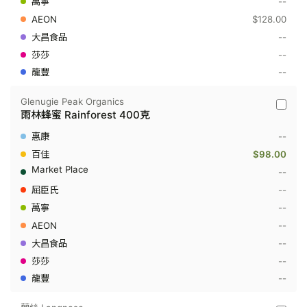
--
蜜
Forest
$128.00
500
克
--
--
--
Glenugie Peak Organics
Glenugi
雨林蜂蜜 Rainforest 400克
Peak
Organic
--
-
雨
$98.00
林
--
蜂
蜜
--
Rainfor
--
400
克
--
--
--
--