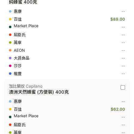
純蜂蜜 400克
-
純
--
蜂
蜜
$89.00
400
--
克
--
--
--
--
--
--
加比蘭奴 Capilano
加
澳洲天然蜂蜜 (方便裝) 400克
比
蘭
--
奴
Capilan
$62.00
-
--
澳
洲
--
天
--
然