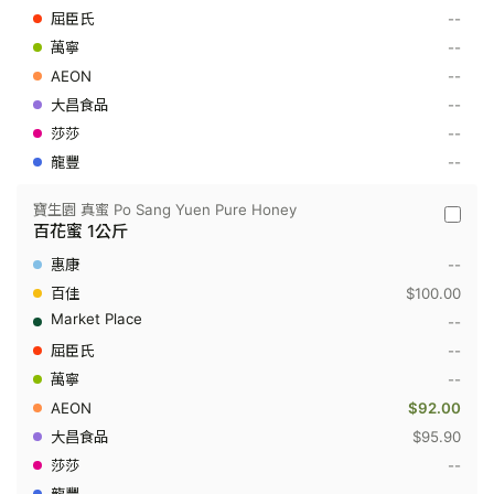
Yuen
--
Pure
--
Honey
-
--
百
花
--
蜜
--
500
克
--
寶生園 真蜜 Po Sang Yuen Pure Honey
寶
百花蜜 1公斤
生
園
--
真
蜜
$100.00
Po
--
Sang
Yuen
--
Pure
--
Honey
-
$92.00
百
花
$95.90
蜜
--
1
公