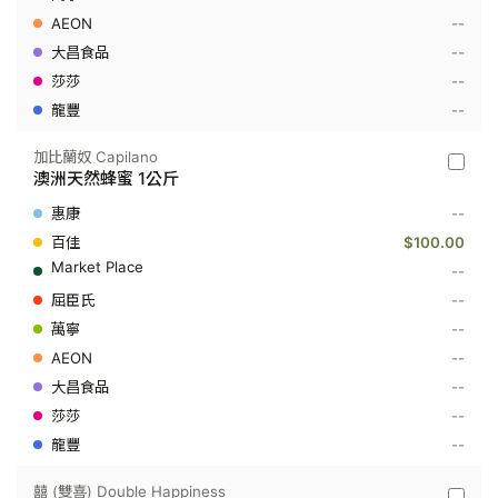
蜂
--
蜜
(方
--
便
--
裝)
400
--
克
加比蘭奴 Capilano
加
澳洲天然蜂蜜 1公斤
比
蘭
--
奴
Capilan
$100.00
-
--
澳
洲
--
天
--
然
蜂
--
蜜
1
--
公
--
斤
--
囍 (雙喜) Double Happiness