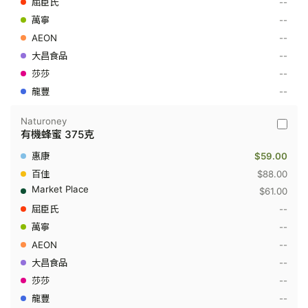
--
1
--
KG
--
--
--
--
Naturoney
Naturo
有機蜂蜜 375克
-
有
$59.00
機
蜂
$88.00
蜜
$61.00
375
克
--
--
--
--
--
--