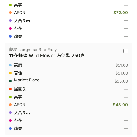
--
蜜
Acacia
$72.00
方
便
--
裝
--
250
克
--
蘭絲 Langnese Bee Easy
蘭
野花蜂蜜 Wild Flower 方便裝 250克
絲
Langne
$51.00
Bee
Easy
$51.00
-
$53.00
野
花
--
蜂
--
蜜
Wild
$48.00
Flower
方
--
便
--
裝
250
--
克