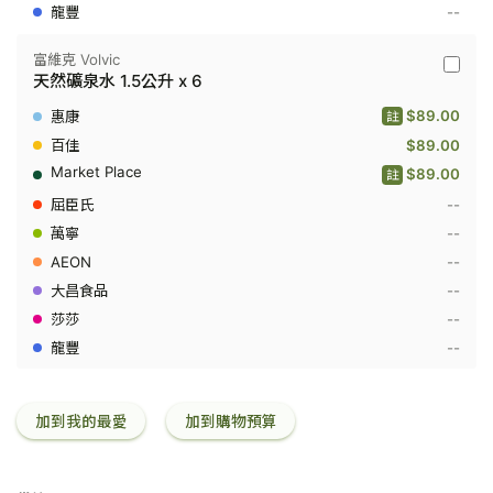
--
富維克 Volvic
富
天然礦泉水 1.5公升 x 6
維
克
$89.00
註
Volvic
-
$89.00
天
$89.00
註
然
礦
--
泉
水
--
1.5
--
公
升
--
x
6
--
--
加到我的最愛
加到購物預算