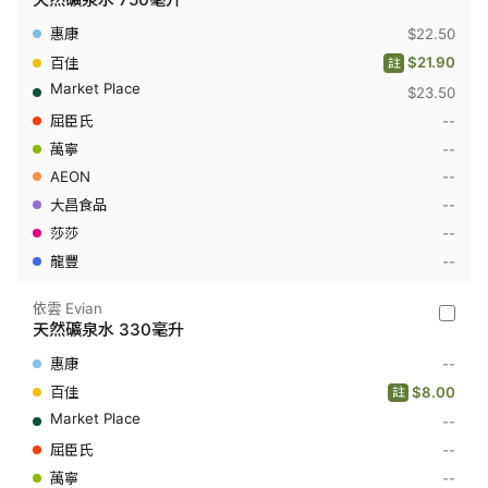
娜
Acqua
$22.50
Panna
-
$21.90
註
天
$23.50
然
礦
--
泉
水
--
750
--
毫
升
--
--
--
依雲 Evian
依
天然礦泉水 330毫升
雲
Evian
--
-
天
$8.00
註
然
--
礦
泉
--
水
330
--