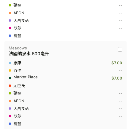
1.5
--
公
--
升
--
--
--
Meadows
Meado
法國礦泉水 500毫升
-
法
$7.00
國
礦
--
泉
$7.00
水
500
--
毫
--
升
--
--
--
--