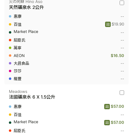
火の阿蘇 Hino Aso
火
天然礦泉水 2公升
の
阿
--
蘇
Hino
$19.90
註
Aso
--
-
天
--
然
礦
--
泉
$16.50
水
2
--
公
--
升
--
Meadows
Meado
法國礦泉水 6 X 1.5公升
-
法
$57.00
註
國
礦
--
泉
$57.00
註
水
6
--
X