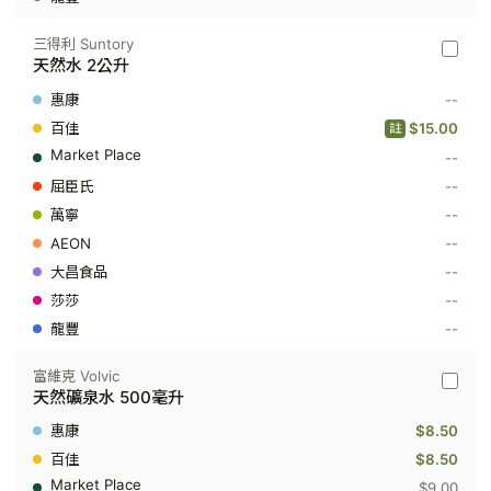
升
三得利 Suntory
三
天然水 2公升
得
利
--
Suntory
-
$15.00
註
天
--
然
水
--
2
公
--
升
--
--
--
--
富維克 Volvic
富
天然礦泉水 500毫升
維
克
$8.50
Volvic
-
$8.50
天
$9.00