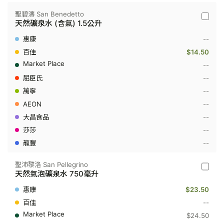
聖碧濤 San Benedetto
聖
天然礦泉水 (含氣) 1.5公升
碧
濤
--
San
Benede
$14.50
-
--
天
然
--
礦
--
泉
水
--
(含
氣)
--
1.5
--
公
升
--
聖沛黎洛 San Pellegrino
聖
天然氣泡礦泉水 750毫升
沛
黎
$23.50
洛
San
--
Pellegri
$24.50
-