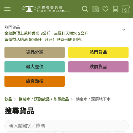
熱門貨品：
金象牌頂上茉莉香米 8公斤
三得利天然水 2公升
上載圖片
掃描條碼
黃道益活絡油 50毫升
旺旺仙貝香米餅 56克
可口可樂 可樂 - 罐裝 330毫升 x 8
百勝廚新加坡叻沙拉麵 144克
貨品分類
熱門貨品
倍樂醇乳酪飲品 - 藍莓 65毫升 x 6
金象牌頂上茉莉香米 5公斤
低鹽/無鹽/低糖/無糖食品
旅客熱搜
最大差價
跌價貨品
旅客熱搜
飲品
樽裝水 / 運動飲品 / 能量飲品
礦泉水 / 深層地下水
搜尋貨品