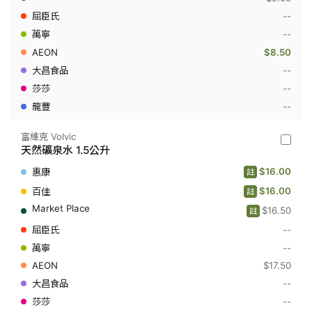
然
礦
--
泉
--
水
500
$8.50
毫
升
--
--
--
富維克 Volvic
富
天然礦泉水 1.5公升
維
克
$16.00
註
Volvic
-
$16.00
註
天
$16.50
然
註
礦
--
泉
水
--
1.5
$17.50
公
升
--
--