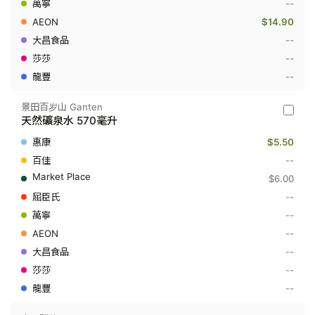
下
--
水
$14.90
500
毫
--
升
--
--
景田百岁山 Ganten
景
天然礦泉水 570毫升
田
百
$5.50
岁
山
--
Ganten
$6.00
-
天
--
然
--
礦
泉
--
水
570
--
毫
--
升
--