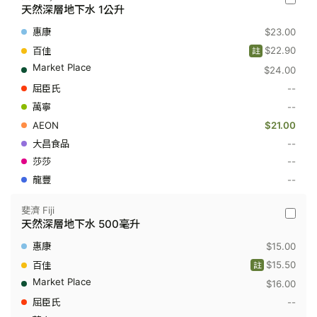
斐
天然深層地下水 1公升
濟
Fiji
$23.00
-
天
$22.90
註
然
$24.00
深
層
--
地
下
--
水
$21.00
1
公
--
升
--
--
斐濟 Fiji
斐
天然深層地下水 500毫升
濟
Fiji
$15.00
-
天
$15.50
註
然
$16.00
深
層
--
地