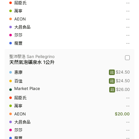
天
--
然
--
氣
泡
--
礦
泉
--
水
--
750
毫
--
升
聖沛黎洛 San Pellegrino
聖
天然氣泡礦泉水 1公升
沛
黎
$24.50
註
洛
San
$24.50
註
Pellegri
$26.00
-
註
天
--
然
氣
--
泡
$20.00
礦
泉
--
水
1
--
公
--