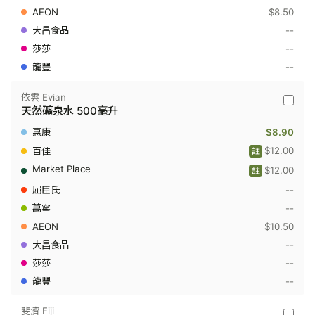
毫
$8.50
升
--
--
--
依雲 Evian
依
天然礦泉水 500毫升
雲
Evian
$8.90
-
天
$12.00
註
然
$12.00
註
礦
泉
--
水
500
--
毫
$10.50
升
--
--
--
斐濟 Fiji