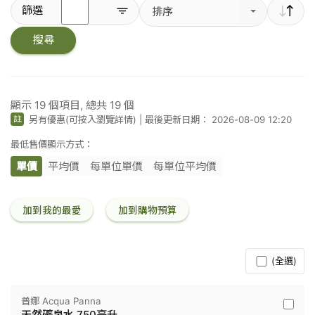
輸
篩選
排序
入
關
搜尋
鍵
字
／
條
碼
顯示
19
個項目, 總共
19
個
另有優惠(可按入瀏覽詳情)
|
最後更新日期： 2026-08-09 12:20
註
最低售價顯示方式：
單價
平均價
每單位單價
每單位平均價
加到我的最愛
加到購物預算
(全選)
普娜 Acqua Panna
普
天然礦泉水 750毫升