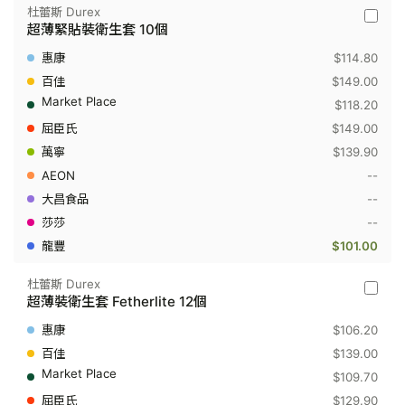
杜蕾斯 Durex
杜
超薄緊貼裝衛生套 10個
蕾
斯
$114.80
Durex
-
$149.00
超
$118.20
薄
緊
$149.00
貼
$139.90
裝
衛
--
生
套
--
10
--
個
$101.00
杜蕾斯 Durex
杜
超薄裝衛生套 Fetherlite 12個
蕾
斯
$106.20
Durex
-
$139.00
超
$109.70
薄
裝
$129.90