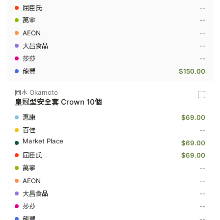
超
--
薄
--
安
全
--
套
Real
--
Fit
--
10
個
$150.00
岡本 Okamoto
岡
皇冠型安全套 Crown 10個
本
Okamot
$69.00
-
皇
--
冠
$69.00
型
安
$69.00
全
--
套
Crown
--
10
個
--
--
--