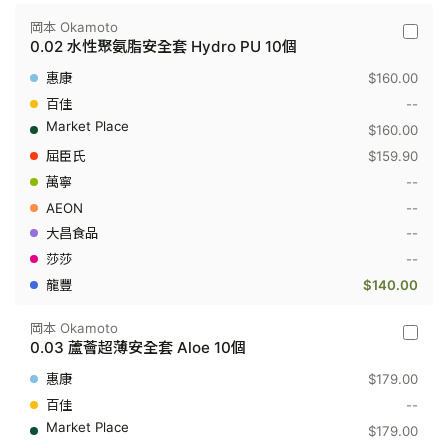
岡本 Okamoto
岡
0.02 水性聚氨脂安全套 Hydro PU 10個
本
Okamot
$160.00
-
0.02
--
水
$160.00
性
聚
$159.90
氨
--
脂
安
--
全
套
--
Hydro
--
PU
10
$140.00
個
岡本 Okamoto
岡
0.03 蘆薈超薄安全套 Aloe 10個
本
Okamot
$179.00
-
0.03
--
蘆
$179.00
薈