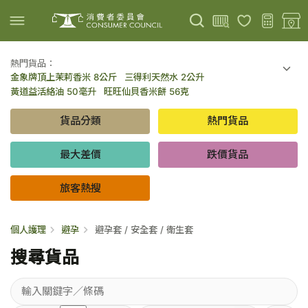
熱門貨品：
金象牌頂上茉莉香米 8公斤
三得利天然水 2公升
上載圖片
掃描條碼
黃道益活絡油 50毫升
旺旺仙貝香米餅 56克
可口可樂 可樂 - 罐裝 330毫升 x 8
百勝廚新加坡叻沙拉麵 144克
貨品分類
熱門貨品
倍樂醇乳酪飲品 - 藍莓 65毫升 x 6
金象牌頂上茉莉香米 5公斤
低鹽/無鹽/低糖/無糖食品
旅客熱搜
最大差價
跌價貨品
旅客熱搜
個人護理
避孕
避孕套 / 安全套 / 衛生套
搜尋貨品