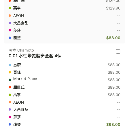
$139.00
紋
$129.90
裝
衛
--
生
套
--
Pleasu
--
12
個
$88.00
岡本 Okamoto
岡
0.01 水性聚氨脂安全套 4個
本
Okamot
$88.00
-
0.01
$88.00
水
$88.00
性
聚
$89.00
氨
$88.00
脂
安
--
全
套
--
4
--
個
$68.00