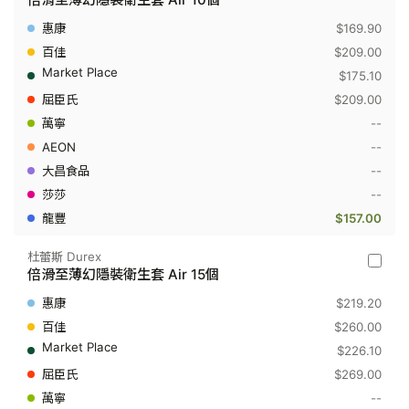
蕾
斯
$169.90
Durex
-
$209.00
倍
$175.10
滑
至
$209.00
薄
--
幻
隱
--
裝
衛
--
生
--
套
Air
$157.00
10
個
杜蕾斯 Durex
杜
倍滑至薄幻隱裝衛生套 Air 15個
蕾
斯
$219.20
Durex
-
$260.00
倍
$226.10
滑
至
$269.00
薄
--
幻