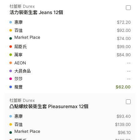
杜蕾斯 Durex
杜
活力裝衛生套 Jeans 12個
蕾
斯
$72.20
Durex
-
$92.00
活
$74.00
力
裝
$99.00
衛
$84.90
生
套
--
Jeans
12
--
個
--
$62.00
杜蕾斯 Durex
杜
凸點螺紋裝衛生套 Pleasuremax 12個
蕾
斯
$93.40
Durex
-
$139.00
凸
$96.10
點
螺