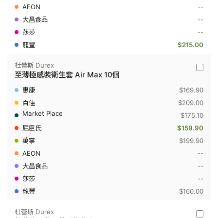
隱
--
裝
衛
--
生
--
套
Air
$215.00
15
個
杜蕾斯 Durex
杜
至薄極感裝衛生套 Air Max 10個
蕾
斯
$169.90
Durex
-
$209.00
至
$175.10
薄
極
$159.90
感
$199.90
裝
衛
--
生
套
--
Air
--
Max
10
$160.00
個
杜蕾斯 Durex
杜