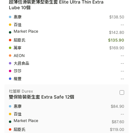
超薄倍滑裝更薄型衛生套 Elite Ultra Thin Extra
蕾
Lube 10個
斯
Durex
$138.50
-
超
--
薄
$142.80
倍
滑
$135.90
裝
更
$169.90
薄
--
型
衛
--
生
套
--
Elite
--
Ultra
Thin
Extra
杜蕾斯 Durex
杜
Lube
雙保險裝衛生套 Extra Safe 12個
蕾
10
斯
個
$84.90
Durex
-
--
雙
$87.60
保
險
$119.00
裝