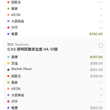
超
--
薄
--
安
全
--
套
Aloe
--
10
--
個
$150.00
岡本 Okamoto
岡
0.03 透明質酸安全套 HA 10個
本
Okamot
$157.30
-
0.03
$199.00
透
$162.40
明
質
$199.00
酸
--
安
全
--
套
HA
--
10
--
個
$163.00