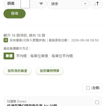
輸
篩選
排序
入
關
搜尋
鍵
字
／
條
碼
顯示
18
個項目, 總共
18
個
另有優惠(可按入瀏覽詳情)
|
最後更新日期： 2026-08-08 09:50
註
最低售價顯示方式：
單價
平均價
每單位單價
每單位平均價
加到我的最愛
加到購物預算
(全選)
杜蕾斯 Durex
杜
倍滑至薄幻隱裝衛生套 Air 10個