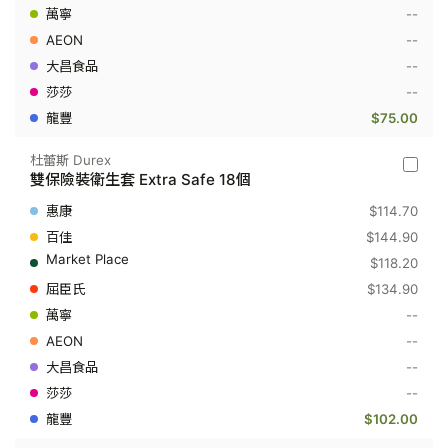
--
衛
生
--
套
Extra
--
Safe
--
12
個
$75.00
杜蕾斯 Durex
杜
雙保險裝衛生套 Extra Safe 18個
蕾
斯
$114.70
Durex
-
$144.90
雙
$118.20
保
險
$134.90
裝
--
衛
生
--
套
Extra
--
Safe
--
18
個
$102.00