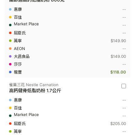
怡
Anlene
--
-
關
--
節
--
適
高
--
鈣
$149.90
低
脂
--
奶
粉
$149.00
800
--
克
$118.00
雀巢三花 Nestle Carnation
雀
高鈣健骨低脂奶粉 1.7公斤
巢
三
--
花
Nestle
--
Carnati
--
-
高
$205.00
鈣
--
健