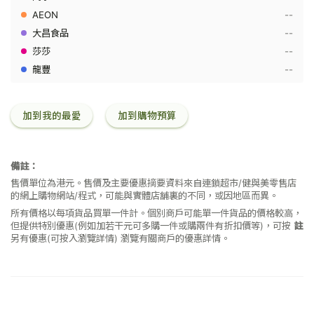
(全
--
面
配
--
方)
--
750
克
--
加到我的最愛
加到購物預算
備註：
售價單位為港元。售價及主要優惠摘要資料來自連鎖超市/健與美零售店
的網上購物網站/程式，可能與實體店舖裏的不同，或因地區而異。
所有價格以每項貨品買單一件計。個別商戶可能單一件貨品的價格較高，
但提供特別優惠(例如加若干元可多購一件或購兩件有折扣價等)，可按
註
另有優惠(可按入瀏覽詳情)
瀏覽有關商戶的優惠詳情。