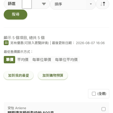
輸
篩選
排序
入
關
搜尋
鍵
字
／
條
碼
顯示
5
個項目, 總共
5
個
另有優惠(可按入瀏覽詳情)
|
最後更新日期： 2026-08-07 16:06
註
最低售價顯示方式：
單價
平均價
每單位單價
每單位平均價
加到我的最愛
加到購物預算
(全選)
安怡 Anlene
安
關節適高鈣低脂奶粉 800克