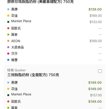
膠原珍珠脫脂奶粉 (美麗基礎配方) 750克
格
Quaker
$129.00
-
膠
$169.00
原
$133.00
珍
珠
--
脫
--
脂
奶
$169.00
粉
(美
--
麗
--
基
礎
--
配
方)
750
桂格 Quaker
桂
克
三效脫脂奶粉 (全面配方) 750克
格
Quaker
$149.00
-
三
$149.00
效
$157.00
脫
脂
$149.00
奶
--
粉