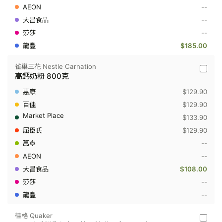
骨
--
低
脂
--
奶
--
粉
1.7
$185.00
公
斤
雀巢三花 Nestle Carnation
雀
高鈣奶粉 800克
巢
三
$129.90
花
Nestle
$129.90
Carnati
$133.90
-
高
$129.90
鈣
--
奶
粉
--
800
克
$108.00
--
--
桂格 Quaker
桂