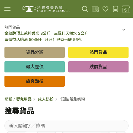
熱門貨品：
金象牌頂上茉莉香米 8公斤
三得利天然水 2公升
上載圖片
掃描條碼
黃道益活絡油 50毫升
旺旺仙貝香米餅 56克
可口可樂 可樂 - 罐裝 330毫升 x 8
百勝廚新加坡叻沙拉麵 144克
貨品分類
熱門貨品
倍樂醇乳酪飲品 - 藍莓 65毫升 x 6
金象牌頂上茉莉香米 5公斤
低鹽/無鹽/低糖/無糖食品
旅客熱搜
最大差價
跌價貨品
旅客熱搜
奶粉 / 嬰兒用品
成人奶粉
低脂/脫脂奶粉
搜尋貨品