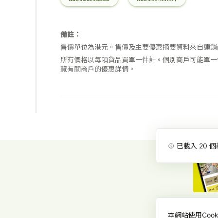
米
米
克
線
粉
200
454
克
備註：
克
X3
售價單位為港元。售價及主要優惠摘要資料來自連鎖
所有價格以每項貨品買單一件計。個別商戶可能單一
覽有關商戶的優惠詳情。
已載入
20
個
本網站使用Co
消費者委員