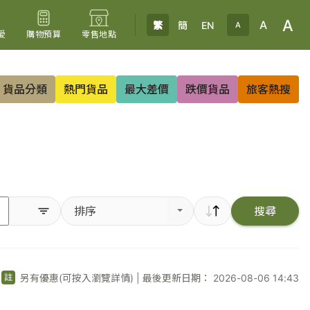
A
A
繁
簡
EN
A
愛
購物預算
零售地點
貨品分類
熱門貨品
最大差價
跌價貨品
旅客熱搜
排序
搜尋
另有優惠(可按入瀏覽詳情)
|
最後更新日期： 2026-08-06 14:43
註