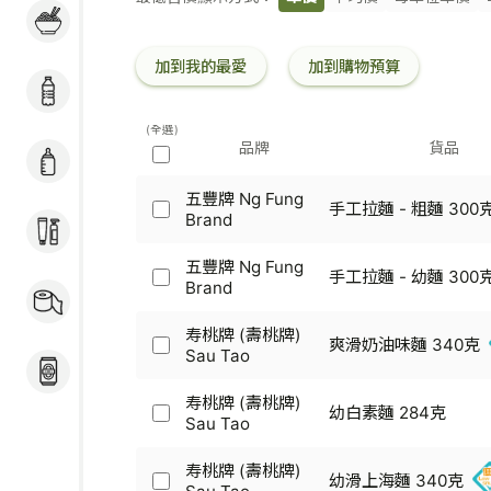
粉麵 / 煮食用料 / 冷
條
凍加工食品
碼
加到我的最愛
加到購物預算
飲品
(全選)
品牌
貨品
奶粉 / 嬰兒用品
五豐牌 Ng Fung
手工拉麵 - 粗麵 300
五
Brand
個人護理
豐
牌
五豐牌 Ng Fung
手工拉麵 - 幼麵 300
Ng
五
Brand
家居用品 / 寵物食品
Fung
豐
及用品
Brand
牌
寿桃牌 (壽桃牌)
-
爽滑奶油味麵 340克
Ng
寿
Sau Tao
手
Fung
酒類
桃
工
Brand
牌
寿桃牌 (壽桃牌)
拉
-
幼白素麵 284克
(壽
寿
Sau Tao
麵
手
桃
桃
-
工
牌)
牌
粗
寿桃牌 (壽桃牌)
拉
Sau
幼滑上海麵 340克
(壽
麵
寿