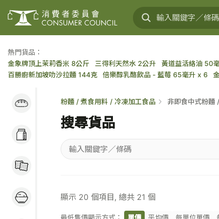
熱門貨品：
金象牌頂上茉莉香米 8公斤
三得利天然水 2公升
黃道益活絡油 50
百勝廚新加坡叻沙拉麵 144克
倍樂醇乳酪飲品 - 藍莓 65毫升 x 6
麵包蛋糕 / 穀類早餐
粉麵 / 煮食用料 / 冷凍加工食品
非即食中式粉麵 
/ 麵包醬
搜尋貨品
奶類及乳製品 / 大豆
製品 / 蛋類
輸
糖果 / 餅乾 / 小食
入
關
米 / 食油 / 罐頭 / 蔬
鍵
顯示
20
個項目, 總共
21
個
果 / 肉類
字
／
最低售價顯示方式：
單價
平均價
每單位單價