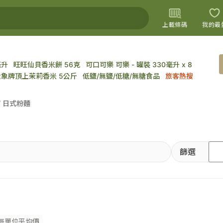
上載條碼
我的最
毫升
旺旺仙貝香米餅 56克
可口可樂 可樂 - 罐裝 330毫升 x 8
上載圖片
金象牌頂上茉莉香米 5公斤
低鹽/無鹽/低糖/無糖食品
旅客熱搜
/ 日式粉麵
篩選
每單位平均價