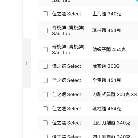
Sau Tao
麵
Tao
桃
300
桃
-
-
牌)
克
牌
幼
佳之選 Select
上海麵 340克
爽
Sau
佳
(壽
麵
滑
Tao
之
桃
300
奶
-
寿桃牌 (壽桃牌)
選
牌)
克
瑤柱麵 454克
油
寿
幼
Sau Tao
Select
Sau
味
桃
白
-
Tao
麵
牌
素
上
-
寿桃牌 (壽桃牌)
340
幼蝦子麵 454克
(壽
麵
海
寿
幼
Sau Tao
克
桃
284
麵
桃
滑
牌)
克
340
牌
上
佳之選 Select
蕎麥麵 300G
Sau
佳
克
(壽
海
Tao
之
桃
麵
-
選
佳之選 Select
全蛋麵 454克
牌)
340
佳
瑤
Select
Sau
克
之
柱
-
Tao
選
佳之選 Select
刀削式扁麵 200克 X3
佳
麵
蕎
-
Select
之
454
麥
幼
-
選
佳之選 Select
瑤柱麵 454克
克
麵
蝦
佳
全
Select
300G
子
之
蛋
-
麵
選
佳之選 Select
山西刀削麵 340克
麵
佳
刀
454
Select
454
之
削
克
-
克
選
佳之選 Select
四川擔擔麵 340克
式