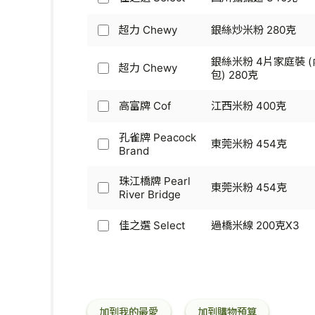
佳
瑤
Select
扁
之
柱
-
麵
選
超力 Chewy
銀絲炒米粉 280克
麵
超
山
200
Select
454
力
西
克
-
克
銀絲米粉 4片家庭裝 
Chewy
刀
X3
超力 Chewy
四
超
包) 280克
-
削
川
力
銀
麵
擔
Chewy
絲
340
高富牌 Cof
江西米粉 400克
擔
高
-
炒
克
麵
富
銀
米
340
孔雀牌 Peacock
牌
絲
粉
東莞米粉 454克
孔
克
Brand
Cof
米
280
雀
-
粉
克
牌
江
4
珠江橋牌 Pearl
東莞米粉 454克
Peacock
西
珠
片
River Bridge
Brand
米
江
家
-
粉
橋
庭
佳之選 Select
過橋米線 200克X3
東
佳
400
牌
裝
莞
之
克
Pearl
(內
米
選
River
附
粉
Select
Bridge
調
454
-
-
味
克
過
東
包)
橋
加到我的最愛
加到購物預算
莞
280