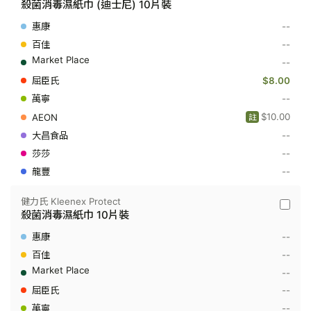
殺菌消毒濕紙巾 (迪士尼) 10片裝
力
氏
--
Kleene
Protect
--
-
--
殺
菌
$8.00
消
--
毒
濕
$10.00
註
紙
巾
--
(迪
--
士
尼)
--
10
片
裝
健力氏 Kleenex Protect
健
殺菌消毒濕紙巾 10片裝
力
氏
--
Kleene
Protect
--
-
--
殺
菌
--
消
--
毒