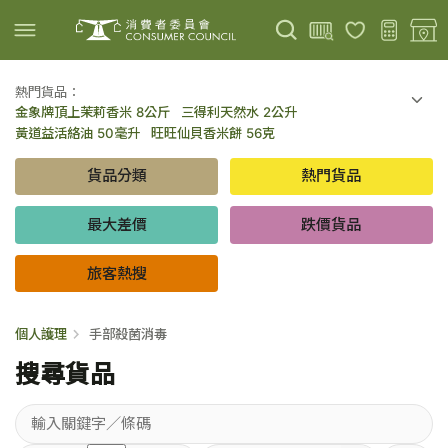
熱門貨品：
金象牌頂上茉莉香米 8公斤
三得利天然水 2公升
上載圖片
掃描條碼
黃道益活絡油 50毫升
旺旺仙貝香米餅 56克
可口可樂 可樂 - 罐裝 330毫升 x 8
百勝廚新加坡叻沙拉麵 144克
貨品分類
熱門貨品
倍樂醇乳酪飲品 - 藍莓 65毫升 x 6
金象牌頂上茉莉香米 5公斤
低鹽/無鹽/低糖/無糖食品
旅客熱搜
最大差價
跌價貨品
旅客熱搜
個人護理
手部殺菌消毒
搜尋貨品