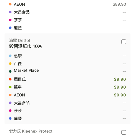
手
$89.90
液
650
--
毫
--
升
--
滴露 Dettol
滴
殺菌濕紙巾 10片
露
Dettol
--
-
殺
--
菌
--
濕
紙
$9.90
巾
$9.90
10
片
$9.90
--
--
--
健力氏 Kleenex Protect
健