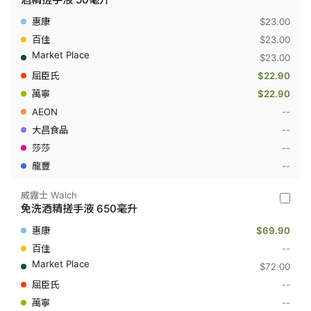
露
Dettol
$23.00
-
酒
$23.00
精
$23.00
搓
手
$22.90
液
$22.90
50
毫
--
升
--
--
--
威露士 Walch
威
免洗酒精搓手液 650毫升
露
士
$69.90
Walch
-
--
免
$72.00
洗
酒
--
精
--
搓