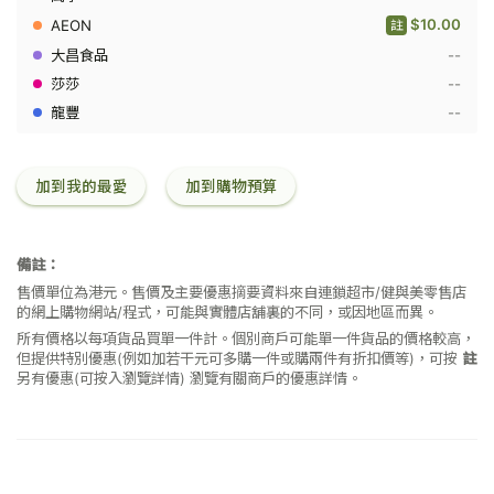
濕
$10.00
註
紙
巾
--
10
--
片
裝
--
加到我的最愛
加到購物預算
備註：
售價單位為港元。售價及主要優惠摘要資料來自連鎖超市/健與美零售店
的網上購物網站/程式，可能與實體店舖裏的不同，或因地區而異。
所有價格以每項貨品買單一件計。個別商戶可能單一件貨品的價格較高，
但提供特別優惠(例如加若干元可多購一件或購兩件有折扣價等)，可按
註
另有優惠(可按入瀏覽詳情)
瀏覽有關商戶的優惠詳情。