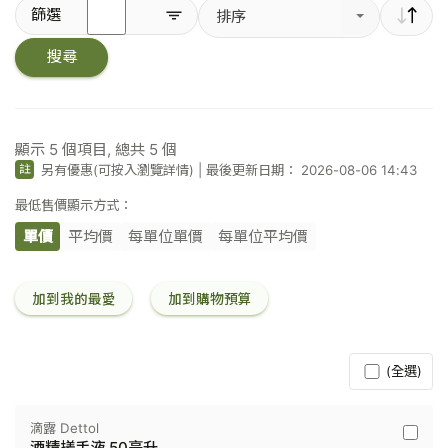
輸
篩選
排序
入
關
搜尋
鍵
字
／
條
碼
顯示
5
個項目, 總共
5
個
另有優惠(可按入瀏覽詳情)
|
最後更新日期： 2026-08-06 14:43
註
最低售價顯示方式：
單價
平均價
每單位單價
每單位平均價
加到我的最愛
加到購物預算
(全選)
滴露 Dettol
滴
酒精搓手液 50毫升