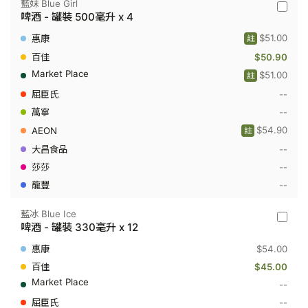
藍妹 Blue Girl
藍
啤酒 - 罐裝 500毫升 x 4
妹
Blue
$51.00
註
Girl
-
$50.90
啤
$51.00
註
酒
-
--
罐
裝
--
500
$54.90
註
毫
升
--
x
4
--
--
藍冰 Blue Ice
藍
啤酒 - 罐裝 330毫升 x 12
冰
Blue
$54.00
Ice
-
$45.00
啤
--
酒
-
--