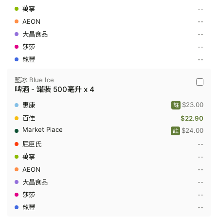
罐
--
裝
330
--
毫
升
--
x
--
12
--
藍冰 Blue Ice
藍
啤酒 - 罐裝 500毫升 x 4
冰
Blue
$23.00
註
Ice
-
$22.90
啤
$24.00
註
酒
-
--
罐
裝
--
500
--
毫
升
--
x
4
--
--