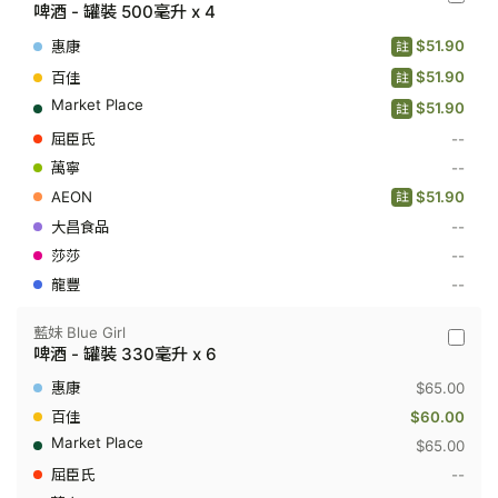
朝
啤酒 - 罐裝 500毫升 x 4
日
Asahi
$51.90
註
-
啤
$51.90
註
酒
$51.90
-
註
罐
--
裝
500
--
毫
$51.90
升
註
x
--
4
--
--
藍妹 Blue Girl
藍
啤酒 - 罐裝 330毫升 x 6
妹
Blue
$65.00
Girl
-
$60.00
啤
$65.00
酒
-
--
罐