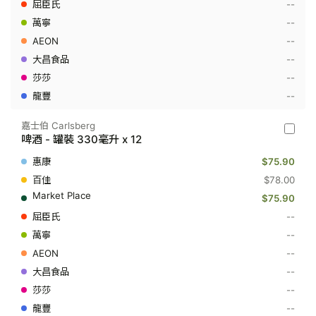
--
裝
500
--
毫
--
升
x
--
4
--
--
嘉士伯 Carlsberg
嘉
啤酒 - 罐裝 330毫升 x 12
士
伯
$75.90
Carlsbe
-
$78.00
啤
$75.90
酒
-
--
罐
--
裝
330
--
毫
升
--
x
--
12
--