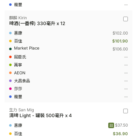
--
麒麟 Kirin
麒
啤酒(一番榨) 330毫升 x 12
麟
Kirin
$102.00
-
啤
$101.90
酒
$106.00
(一
番
--
榨)
--
330
毫
--
升
x
--
12
--
--
生力 San Mig
生
清啤 Light - 罐裝 500毫升 x 4
力
San
$37.50
註
Mig
-
$36.90