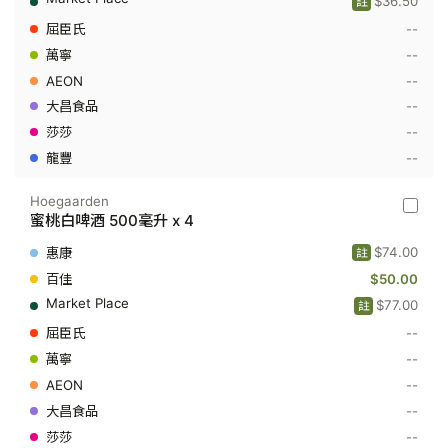
$36.50
註
-
罐
--
裝
500
--
毫
--
升
x
--
4
--
--
Hoegaarden
Hoegaa
蜜桃白啤酒 500毫升 x 4
-
蜜
$74.00
註
桃
白
$50.00
啤
$77.00
註
酒
500
--
毫
升
--
x
--
4
--
--