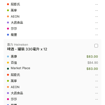
酒
--
(特
--
酿)
Foreign
--
Extra
-
--
罐
--
裝
330
--
毫
升
x
喜力 Heineken
喜
4
啤酒 - 罐裝 330毫升 x 12
力
Heinek
$83.00
-
啤
$84.90
酒
$83.00
-
罐
--
裝
--
330
毫
--
升
x
--
12
--