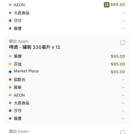
毫
$69.00
註
升
x
--
6
--
--
朝日 Asahi
朝
啤酒 - 罐裝 330毫升 x 12
日
Asahi
$95.00
-
啤
$95.00
酒
$95.00
-
罐
--
裝
--
330
毫
--
升
x
--
12
--
--
朝日 Asahi