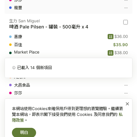
升
x
--
12
生力 San Miguel
生
啤酒 Pale Pilsen - 罐裝 - 500毫升 x 4
力
San
$36.00
註
Miguel
-
$35.90
啤
$38.00
註
酒
Pale
--
Pilsen
-
--
已載入
14
個新項目
罐
--
裝
-
--
500
毫
--
升
--
×
x
4
本網站使用Cookies來確保用戶得到更理想的瀏覽體驗。繼續瀏
Sapporo
覽本網站，即表示閣下接受我們使用 Cookies 及同意我們的
私
Sappor
啤酒 330毫升 x 6
隱政策
。
-
啤
$55.90
酒
明白
330