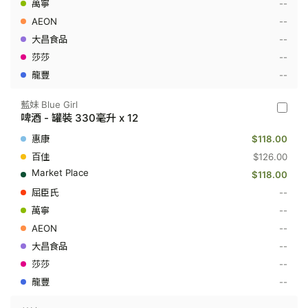
--
裝
330
--
毫
升
--
x
--
6
--
藍妹 Blue Girl
藍
啤酒 - 罐裝 330毫升 x 12
妹
Blue
$118.00
Girl
-
$126.00
啤
$118.00
酒
-
--
罐
--
裝
330
--
毫
升
--
x
--
12
--