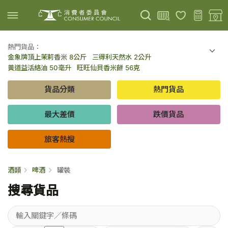
熱門貨品：
金象牌頂上茉莉香米 8公斤
三得利天然水 2公升
上載圖片
掃描條碼
黃道益活絡油 50毫升
旺旺仙貝香米餅 56克
可口可樂 可樂 - 罐裝 330毫升 x 8
百勝廚新加坡叻沙拉麵 144克
貨品分類
熱門貨品
倍樂醇乳酪飲品 - 藍莓 65毫升 x 6
金象牌頂上茉莉香米 5公斤
低鹽/無鹽/低糖/無糖食品
旅客熱搜
最大差價
跌價貨品
旅客熱搜
酒類
啤酒
罐裝
搜尋貨品