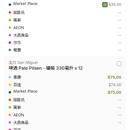
清
$39.00
註
啤
Light
--
-
罐
--
裝
--
500
毫
--
升
x
--
4
--
生力 San Miguel
生
啤酒 Pale Pilsen - 罐裝 330毫升 x 12
力
San
$75.00
Miguel
-
$78.00
啤
$75.00
酒
Pale
--
Pilsen
--
-
罐
--
裝
330
--
毫
--