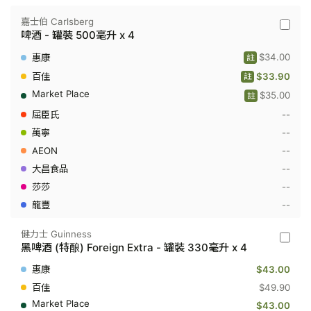
嘉士伯 Carlsberg
嘉
啤酒 - 罐裝 500毫升 x 4
士
伯
$34.00
註
Carlsbe
-
$33.90
註
啤
$35.00
酒
註
-
--
罐
裝
--
500
--
毫
升
--
x
4
--
--
健力士 Guinness
健
黑啤酒 (特酿) Foreign Extra - 罐裝 330毫升 x 4
力
士
$43.00
Guinne
-
$49.90
黑
$43.00
啤