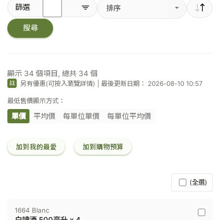
輸
篩選
排序
入
關
搜尋
鍵
字
／
條
碼
顯示
34
個項目, 總共
34
個
另有優惠(可按入瀏覽詳情)
|
最後更新日期： 2026-08-10 10:57
註
最低售價顯示方式：
單價
平均價
每單位單價
每單位平均價
加到我的最愛
加到購物預算
(全選)
1664 Blanc
1664
白啤酒 500毫升 x 4