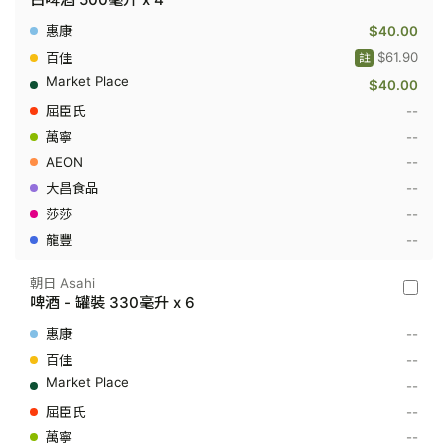
Blanc
-
$40.00
白
啤
$61.90
註
酒
$40.00
500
毫
--
升
x
--
4
--
--
--
--
朝日 Asahi
朝
啤酒 - 罐裝 330毫升 x 6
日
Asahi
--
-
啤
--
酒
--
-
罐
--
裝
--
330