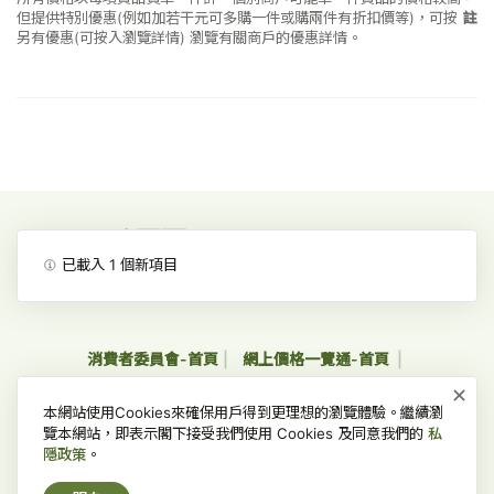
但提供特別優惠(例如加若干元可多購一件或購兩件有折扣價等)，可按
註
另有優惠(可按入瀏覽詳情)
瀏覽有關商戶的優惠詳情。
已載入
1
個新項目
消費者委員會-首頁
網上價格一覽通-首頁
×
收集個人資料聲明及私隱政策聲明
免責、版權及無障礙聲明
本網站使用Cookies來確保用戶得到更理想的瀏覽體驗。繼續瀏
常見問題
覽本網站，即表示閣下接受我們使用 Cookies 及同意我們的
私
隱政策
。
版權所有 © 2022 消費者委員會，並保留一切權利。