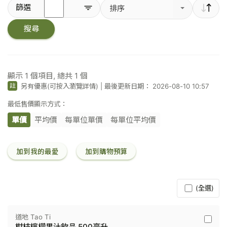
輸
篩選
排序
入
關
搜尋
鍵
字
／
條
碼
顯示
1
個項目, 總共
1
個
另有優惠(可按入瀏覽詳情)
|
最後更新日期： 2026-08-10 10:57
註
最低售價顯示方式：
單價
平均價
每單位單價
每單位平均價
加到我的最愛
加到購物預算
(全選)
道地 Tao Ti
道
柑桔檸檬果汁飲品 500毫升