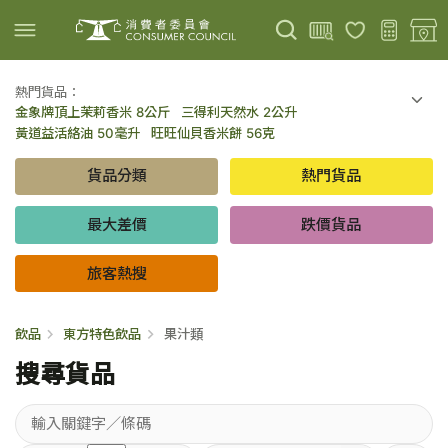
熱門貨品：
金象牌頂上茉莉香米 8公斤
三得利天然水 2公升
上載圖片
掃描條碼
黃道益活絡油 50毫升
旺旺仙貝香米餅 56克
可口可樂 可樂 - 罐裝 330毫升 x 8
百勝廚新加坡叻沙拉麵 144克
貨品分類
熱門貨品
倍樂醇乳酪飲品 - 藍莓 65毫升 x 6
金象牌頂上茉莉香米 5公斤
低鹽/無鹽/低糖/無糖食品
旅客熱搜
最大差價
跌價貨品
旅客熱搜
飲品
東方特色飲品
果汁類
搜尋貨品