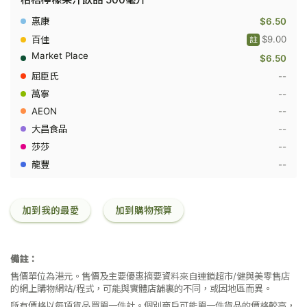
地
Tao
$6.50
Ti
-
$9.00
註
柑
$6.50
桔
檸
--
檬
果
--
汁
--
飲
品
--
500
--
毫
升
--
加到我的最愛
加到購物預算
備註：
售價單位為港元。售價及主要優惠摘要資料來自連鎖超市/健與美零售店
的網上購物網站/程式，可能與實體店舖裏的不同，或因地區而異。
所有價格以每項貨品買單一件計。個別商戶可能單一件貨品的價格較高，