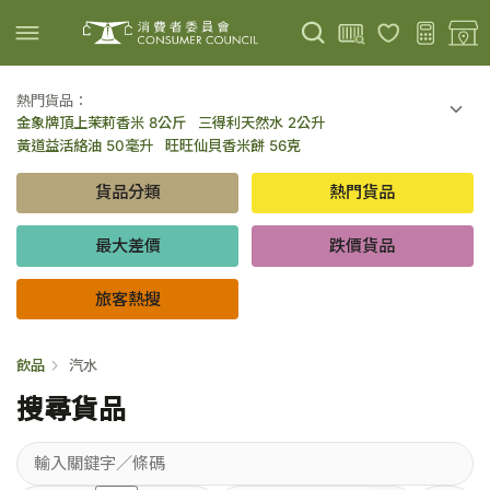
熱門貨品：
金象牌頂上茉莉香米 8公斤
三得利天然水 2公升
上載圖片
掃描條碼
黃道益活絡油 50毫升
旺旺仙貝香米餅 56克
可口可樂 可樂 - 罐裝 330毫升 x 8
百勝廚新加坡叻沙拉麵 144克
貨品分類
熱門貨品
倍樂醇乳酪飲品 - 藍莓 65毫升 x 6
金象牌頂上茉莉香米 5公斤
低鹽/無鹽/低糖/無糖食品
旅客熱搜
最大差價
跌價貨品
旅客熱搜
飲品
汽水
搜尋貨品