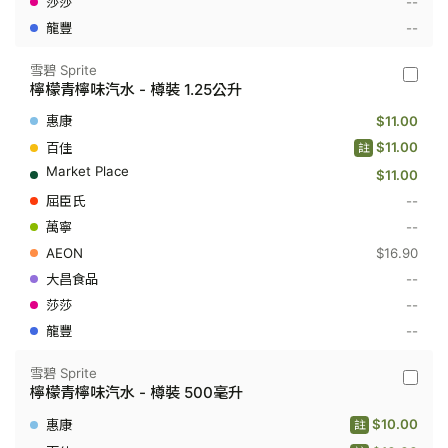
--
--
雪碧 Sprite
雪
檸檬青檸味汽水 - 樽裝 1.25公升
碧
Sprite
$11.00
-
檸
$11.00
註
檬
$11.00
青
檸
--
味
汽
--
水
$16.90
-
樽
--
裝
--
1.25
公
--
升
雪碧 Sprite
雪
檸檬青檸味汽水 - 樽裝 500毫升
碧
Sprite
$10.00
註
-