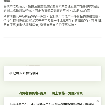
備註：
售價單位為港元。售價及主要優惠摘要資料來自連鎖超市/健與美零售店
的網上購物網站/程式，可能與實體店舖裏的不同，或因地區而異。
所有價格以每項貨品買單一件計。個別商戶可能單一件貨品的價格較高，
但提供特別優惠(例如加若干元可多購一件或購兩件有折扣價等)，可按
註
另有優惠(可按入瀏覽詳情)
瀏覽有關商戶的優惠詳情。
已載入
6
個新項目
消費者委員會-首頁
網上價格一覽通-首頁
×
收集個人資料聲明及私隱政策聲明
免責、版權及無障礙聲明
本網站使用Cookies來確保用戶得到更理想的瀏覽體驗。繼續瀏