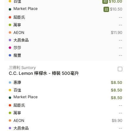
檸
$10.00
註
檬
$10.50
青
註
檸
--
味
汽
--
水
$11.90
-
樽
--
裝
500
--
毫
--
升
三得利 Suntory
三
C.C. Lemon 檸檬水 - 樽裝 500毫升
得
利
$8.50
Suntory
-
$8.50
C.C.
$8.50
Lemon
檸
--
檬
--
水
-
$9.90
樽
裝
--