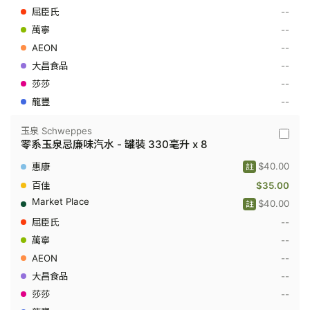
汽
--
水
--
-
罐
--
裝
330
--
毫
--
升
x
--
12
玉泉 Schweppes
玉
零系玉泉忌廉味汽水 - 罐裝 330毫升 x 8
泉
Schwep
$40.00
註
-
零
$35.00
系
$40.00
註
玉
泉
--
忌
廉
--
味
--
汽
水
--
-
罐
--
裝