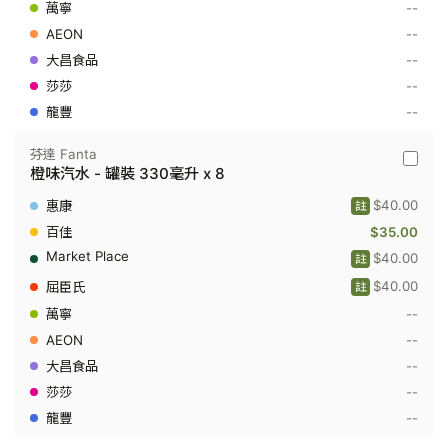
可
--
樂
--
-
罐
--
裝
330
--
毫
--
升
x
8
芬達 Fanta
芬
橙味汽水 - 罐裝 330毫升 x 8
達
Fanta
$40.00
註
-
橙
$35.00
味
$40.00
註
汽
水
$40.00
註
-
罐
--
裝
--
330
毫
--
升
x
--
8
--