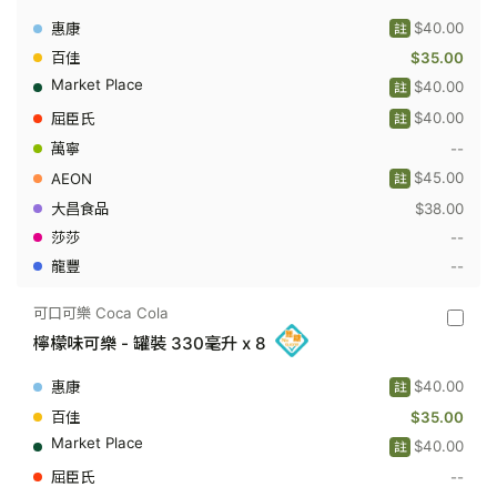
可
樂
$40.00
註
Coca
Cola
$35.00
-
$40.00
註
零
系
$40.00
註
可
樂
--
Zero
$45.00
-
註
罐
$38.00
裝
330
--
毫
--
升
x
8
可口可樂 Coca Cola
可
檸檬味可樂 - 罐裝 330毫升 x 8
口
可
樂
$40.00
註
Coca
Cola
$35.00
-
$40.00
註
檸
檬
--
味