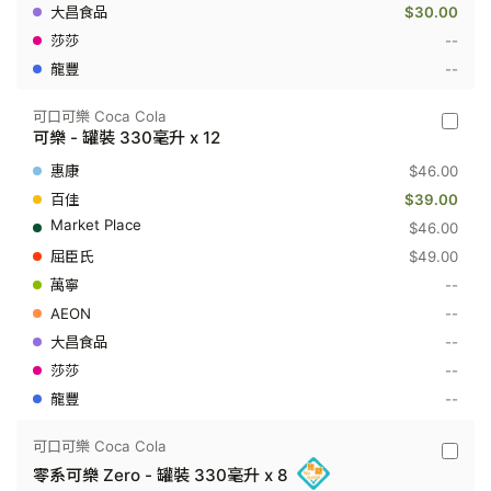
330
$30.00
毫
升
--
x
--
8
可口可樂 Coca Cola
可
可樂 - 罐裝 330毫升 x 12
口
可
$46.00
樂
Coca
$39.00
Cola
$46.00
-
可
$49.00
樂
--
-
罐
--
裝
330
--
毫
--
升
x
--
12
可口可樂 Coca Cola
可
零系可樂 Zero - 罐裝 330毫升 x 8
口