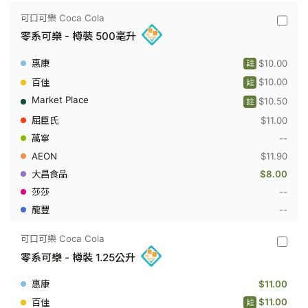
樽
裝
可口可樂 Coca Cola
500
可
毫
零系可樂 - 樽裝 500毫升
口
升
可
樂
$10.00
註
Coca
Cola
$10.00
註
-
$10.50
零
註
系
$11.00
可
樂
--
-
$11.90
樽
裝
$8.00
500
毫
--
升
--
可口可樂 Coca Cola
可
零系可樂 - 樽裝 1.25公升
口
可
樂
$11.00
Coca
Cola
$11.00
註