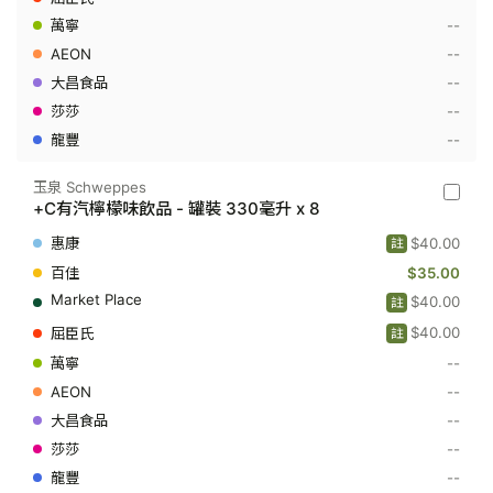
裝
330
--
毫
--
升
x
--
8
--
--
玉泉 Schweppes
玉
+C有汽檸檬味飲品 - 罐裝 330毫升 x 8
泉
Schwep
$40.00
註
-
+C
$35.00
有
$40.00
註
汽
檸
$40.00
註
檬
味
--
飲
--
品
-
--
罐
裝
--
330
--
毫