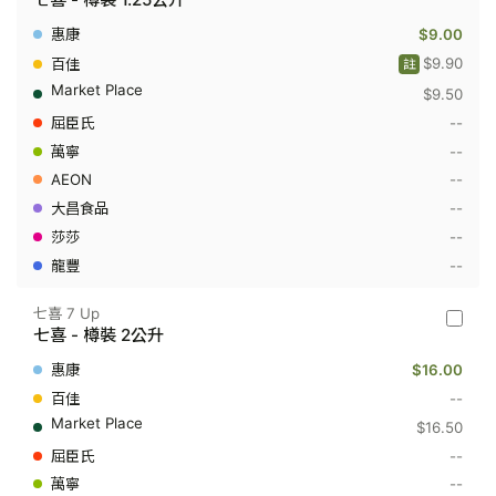
喜
7
$9.00
Up
-
$9.90
註
七
$9.50
喜
-
--
樽
裝
--
1.25
--
公
升
--
--
--
七喜 7 Up
七
七喜 - 樽裝 2公升
喜
7
$16.00
Up
-
--
七
$16.50
喜
-
--
樽
--
裝