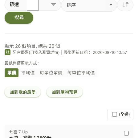
輸
篩選
排序
入
關
搜尋
鍵
字
／
條
碼
顯示
26
個項目, 總共
26
個
另有優惠(可按入瀏覽詳情)
|
最後更新日期： 2026-08-10 10:57
註
最低售價顯示方式：
單價
平均價
每單位單價
每單位平均價
加到我的最愛
加到購物預算
(全選)
七喜 7 Up
七
七喜 - 樽裝 1.25公升