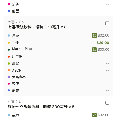
500
--
毫
升
--
七喜 7 Up
七
七喜碳酸飲料 - 罐裝 330毫升 x 8
喜
7
$32.00
註
Up
-
$29.00
七
$33.00
註
喜
碳
--
酸
飲
--
料
--
-
罐
--
裝
330
--
毫
--
升
x
8
七喜 7 Up
七
輕怡七喜碳酸飲料 - 罐裝 330毫升 x 8
喜
7
$32.00
註