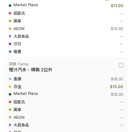
-
$11.00
零
系
--
可
樂
--
-
$16.90
樽
裝
--
1.25
--
公
升
--
芬達 Fanta
芬
橙汁汽水 - 樽裝 2公升
達
Fanta
$18.00
-
橙
$15.00
汁
$18.00
汽
水
--
-
--
樽
裝
--
2
公
--
升