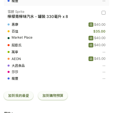
--
330
毫
升
雪碧 Sprite
x
雪
檸檬青檸味汽水 - 罐裝 330毫升 x 8
8
碧
Sprite
$40.00
註
-
檸
$35.00
檬
$40.00
註
青
檸
$40.00
註
味
汽
--
水
$45.00
-
註
罐
--
裝
330
--
毫
--
升
x
8
加到我的最愛
加到購物預算