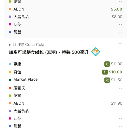
--
樽
裝
$5.00
500
$8.00
毫
升
--
--
可口可樂 Coca Cola
可
加系可樂膳食纖維 (無糖) - 樽裝 500毫升
口
可
樂
$11.00
註
Coca
Cola
$10.00
註
-
$11.50
加
註
系
--
可
樂
--
膳
$11.90
食
纖
--
維
(無
--
糖)
--
-