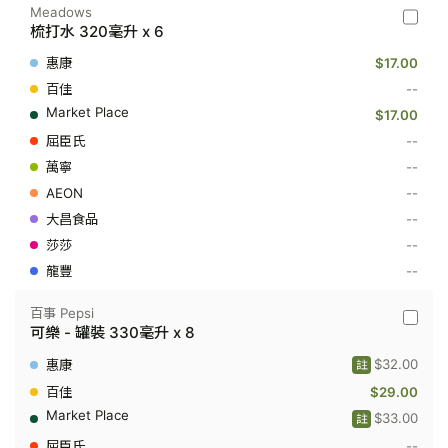
Meadows
Meado
梳打水 320毫升 x 6
-
梳
$17.00
打
水
--
320
$17.00
毫
升
--
x
--
6
--
--
--
--
百事 Pepsi
百
可樂 - 罐裝 330毫升 x 8
事
Pepsi
$32.00
註
-
可
$29.00
樂
$33.00
註
-
罐
--