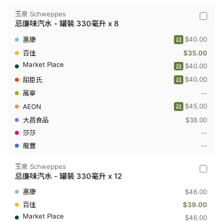
升
x
玉泉 Schweppes
8
玉
忌廉味汽水 - 罐裝 330毫升 x 8
泉
Schwep
$40.00
註
-
忌
$35.00
廉
$40.00
註
味
汽
$40.00
註
水
-
--
罐
$45.00
裝
註
330
$38.00
毫
升
--
x
--
8
玉泉 Schweppes
玉
忌廉味汽水 - 罐裝 330毫升 x 12
泉
Schwep
$46.00
-
忌
$39.00
廉
$46.00
味