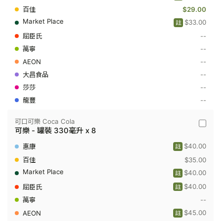
Up
-
$29.00
輕
$33.00
註
怡
七
--
喜
碳
--
酸
--
飲
料
--
-
罐
--
裝
--
330
毫
升
可口可樂 Coca Cola
x
可
可樂 - 罐裝 330毫升 x 8
8
口
可
$40.00
註
樂
Coca
$35.00
Cola
$40.00
註
-
可
$40.00
註
樂
-
--
罐
$45.00
裝
註