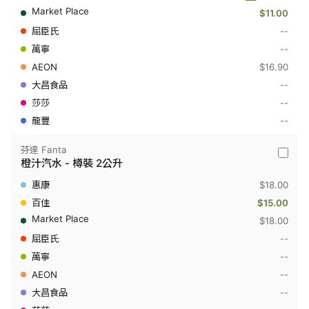
-
$11.00
零
系
--
可
樂
--
-
$16.90
樽
裝
--
1.25
--
公
升
--
芬達 Fanta
芬
橙汁汽水 - 樽裝 2公升
達
Fanta
$18.00
-
橙
$15.00
汁
$18.00
汽
水
--
-
--
樽
裝
--
2
公
--
升