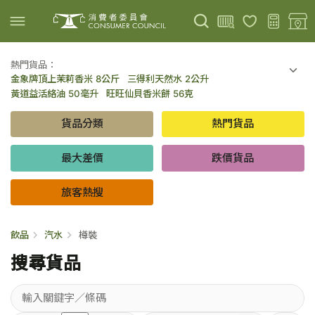
熱門貨品：
金象牌頂上茉莉香米 8公斤
三得利天然水 2公升
上載圖片
掃描條碼
黃道益活絡油 50毫升
旺旺仙貝香米餅 56克
可口可樂 可樂 - 罐裝 330毫升 x 8
百勝廚新加坡叻沙拉麵 144克
貨品分類
熱門貨品
倍樂醇乳酪飲品 - 藍莓 65毫升 x 6
金象牌頂上茉莉香米 5公斤
低鹽/無鹽/低糖/無糖食品
旅客熱搜
最大差價
跌價貨品
旅客熱搜
飲品
汽水
樽裝
搜尋貨品