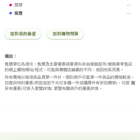
500
--
毫
升
--
加到我的最愛
加到購物預算
備註：
售價單位為港元。售價及主要優惠摘要資料來自連鎖超市/健與美零售店
的網上購物網站/程式，可能與實體店舖裏的不同，或因地區而異。
所有價格以每項貨品買單一件計。個別商戶可能單一件貨品的價格較高，
但提供特別優惠(例如加若干元可多購一件或購兩件有折扣價等)，可按
註
另有優惠(可按入瀏覽詳情)
瀏覽有關商戶的優惠詳情。