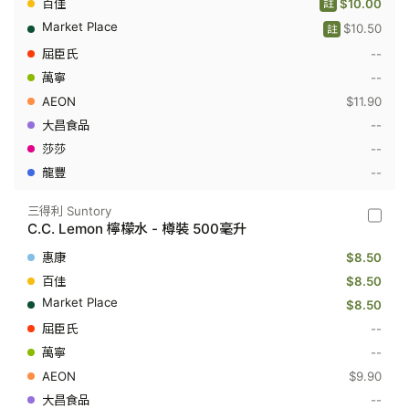
檸
$10.00
註
檬
$10.50
青
註
檸
--
味
汽
--
水
$11.90
-
樽
--
裝
500
--
毫
--
升
三得利 Suntory
三
C.C. Lemon 檸檬水 - 樽裝 500毫升
得
利
$8.50
Suntory
-
$8.50
C.C.
$8.50
Lemon
檸
--
檬
--
水
-
$9.90
樽
裝
--