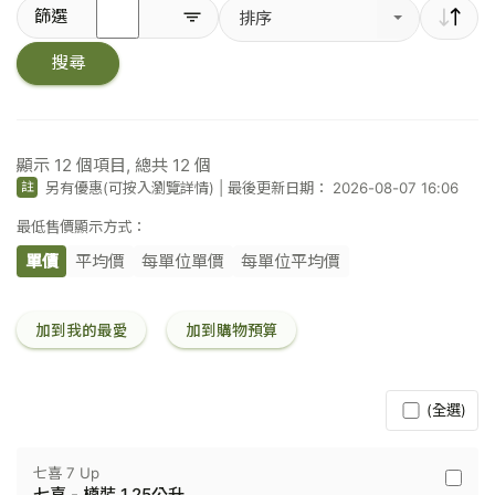
輸
篩選
排序
入
關
搜尋
鍵
字
／
條
碼
顯示
12
個項目, 總共
12
個
另有優惠(可按入瀏覽詳情)
|
最後更新日期： 2026-08-07 16:06
註
最低售價顯示方式：
單價
平均價
每單位單價
每單位平均價
加到我的最愛
加到購物預算
(全選)
七喜 7 Up
七
七喜 - 樽裝 1.25公升