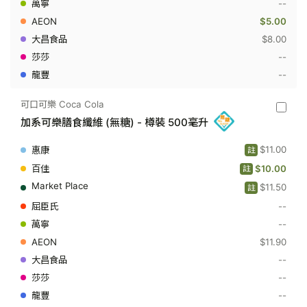
--
樽
裝
$5.00
500
$8.00
毫
升
--
--
可口可樂 Coca Cola
可
加系可樂膳食纖維 (無糖) - 樽裝 500毫升
口
可
樂
$11.00
註
Coca
Cola
$10.00
註
-
$11.50
加
註
系
--
可
樂
--
膳
$11.90
食
纖
--
維
(無
--
糖)
--
-