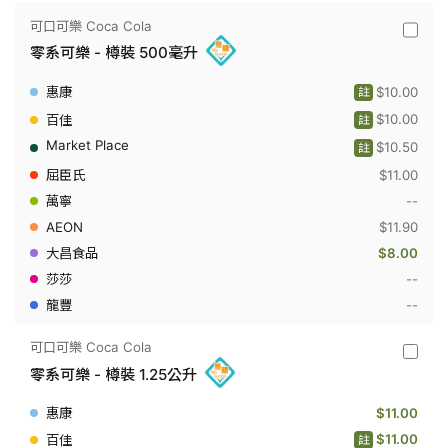
樽
裝
可口可樂 Coca Cola
500
可
毫
零系可樂 - 樽裝 500毫升
口
升
可
樂
$10.00
註
Coca
Cola
$10.00
註
-
$10.50
零
註
系
$11.00
可
樂
--
-
$11.90
樽
裝
$8.00
500
毫
--
升
--
可口可樂 Coca Cola
可
零系可樂 - 樽裝 1.25公升
口
可
樂
$11.00
Coca
Cola
$11.00
註