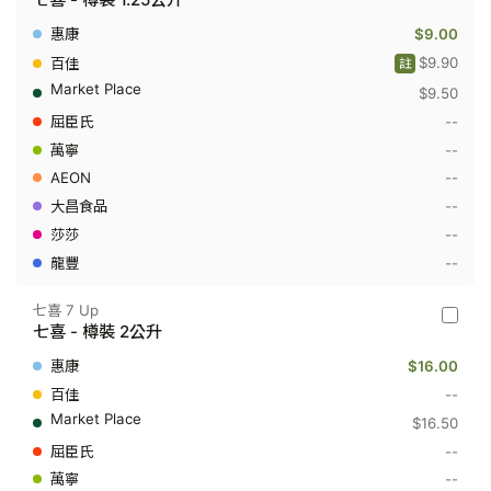
喜
7
$9.00
Up
-
$9.90
註
七
$9.50
喜
-
--
樽
裝
--
1.25
--
公
升
--
--
--
七喜 7 Up
七
七喜 - 樽裝 2公升
喜
7
$16.00
Up
-
--
七
$16.50
喜
-
--
樽
--
裝