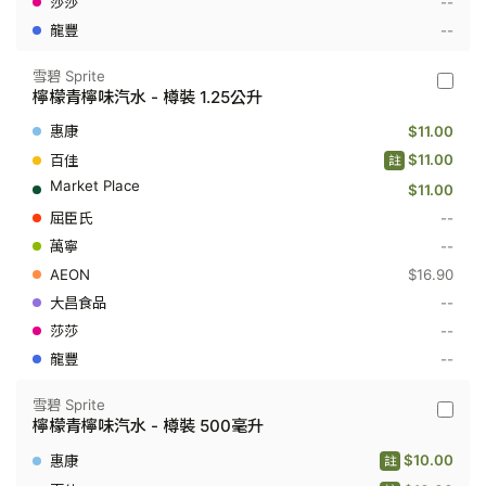
--
--
雪碧 Sprite
雪
檸檬青檸味汽水 - 樽裝 1.25公升
碧
Sprite
$11.00
-
檸
$11.00
註
檬
$11.00
青
檸
--
味
汽
--
水
$16.90
-
樽
--
裝
--
1.25
公
--
升
雪碧 Sprite
雪
檸檬青檸味汽水 - 樽裝 500毫升
碧
Sprite
$10.00
註
-