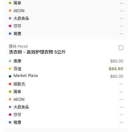
斤
--
--
--
--
--
寶絲 Persil
寶
洗衣粉 - 高效护理衣物 5公斤
絲
Persil
$85.00
-
洗
$84.90
衣
$85.00
粉
-
--
高
--
效
护
--
理
衣
--
物
--
5
公
--
斤