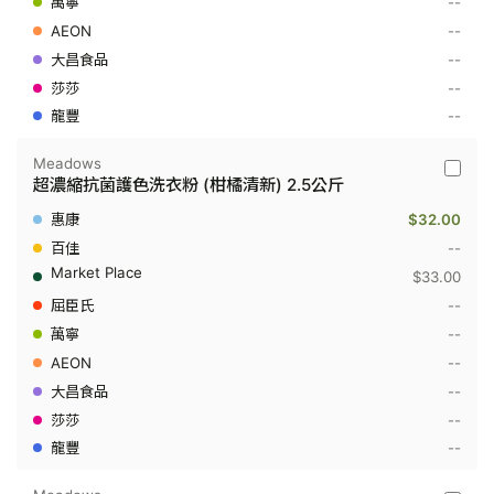
--
洗
衣
--
粉
-
--
清
--
新
花
--
果
(環
保
Meadows
Meado
補
超濃縮抗菌護色洗衣粉 (柑橘清新) 2.5公斤
-
充
超
裝)
$32.00
濃
2.25
縮
--
公
抗
斤
$33.00
菌
護
--
色
--
洗
衣
--
粉
(柑
--
橘
--
清
新)
--
2.5
公
斤