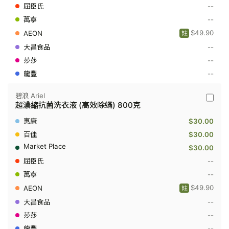
抗
--
菌
--
洗
衣
$49.90
註
液
(室
--
內
--
晾
衣
--
抗
臭)
800
碧浪 Ariel
碧
克
超濃縮抗菌洗衣液 (高效除蟎) 800克
浪
Ariel
$30.00
-
超
$30.00
濃
$30.00
縮
抗
--
菌
--
洗
衣
$49.90
註
液
(高
--
效
--
除
蟎)
--