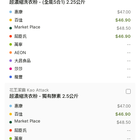
超濃縮洗衣粉 - (全能5合1) 2.25公斤
王
潔
$47.00
霸
Kao
$46.90
Attack
$48.50
-
超
$46.90
濃
--
縮
洗
--
衣
粉
--
-
--
(全
能
--
5
合
1)
花王潔霸 Kao Attack
花
2.25
超濃縮洗衣粉 - 獨有酵素 2.5公斤
王
公
潔
斤
$47.00
霸
Kao
$46.90
Attack
$48.50
-
超
--
濃
--
縮