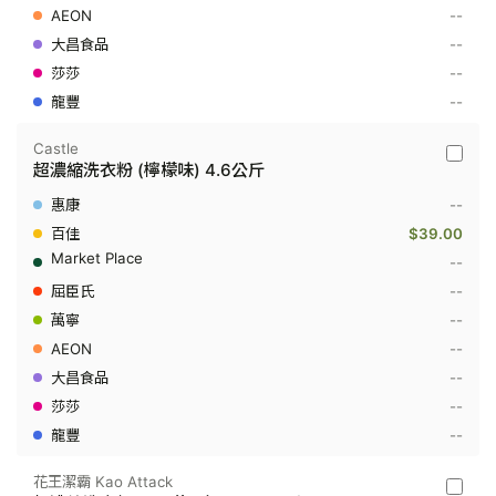
磅
--
--
--
--
Castle
Castle
超濃縮洗衣粉 (檸檬味) 4.6公斤
-
超
--
濃
縮
$39.00
洗
--
衣
粉
--
(檸
--
檬
味)
--
4.6
公
--
斤
--
--
花王潔霸 Kao Attack
花