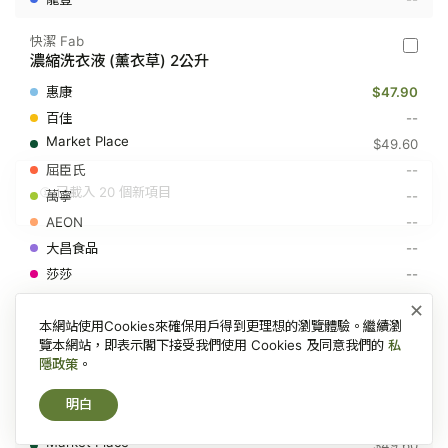
800
克
快潔 Fab
快
濃縮洗衣液 (薰衣草) 2公升
潔
Fab
$47.90
-
濃
--
縮
$49.60
洗
衣
--
液
--
(薰
衣
--
草)
2
--
公
--
升
--
×
本網站使用Cookies來確保用戶得到更理想的瀏覽體驗。繼續瀏
快潔 Fab
覽本網站，即表示閣下接受我們使用 Cookies 及同意我們的
私
快
濃縮洗衣液 (玫瑰) 2公升
隱政策
。
潔
Fab
$47.90
-
明白
濃
--
縮
$49.60