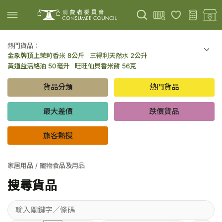
熱門貨品：
金象牌頂上茉莉香米 8公斤
三得利天然水 2公升
上載圖片
掃描條碼
黃道益活絡油 50毫升
旺旺仙貝香米餅 56克
可口可樂 可樂 - 罐裝 330毫升 x 8
百勝廚新加坡叻沙拉麵 144克
貨品分類
熱門貨品
倍樂醇乳酪飲品 - 藍莓 65毫升 x 6
金象牌頂上茉莉香米 5公斤
低鹽/無鹽/低糖/無糖食品
旅客熱搜
最大差價
跌價貨品
旅客熱搜
家居用品 / 寵物食品及用品
搜尋貨品