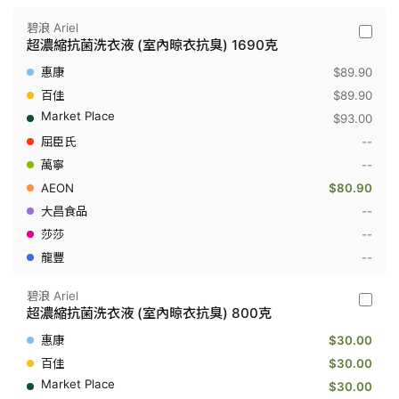
淨)
800
碧浪 Ariel
碧
克
超濃縮抗菌洗衣液 (室內晾衣抗臭) 1690克
浪
Ariel
$89.90
-
超
$89.90
濃
$93.00
縮
抗
--
菌
--
洗
衣
$80.90
液
(室
--
內
--
晾
衣
--
抗
臭)
1690
碧浪 Ariel
碧
克
超濃縮抗菌洗衣液 (室內晾衣抗臭) 800克
浪
Ariel
$30.00
-
超
$30.00
濃
$30.00
縮