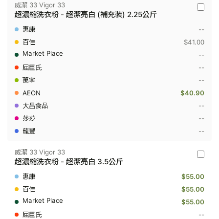
威潔 33 Vigor 33
威
超濃縮洗衣粉 - 超潔亮白 (補充裝) 2.25公斤
潔
33
--
Vigor
33
$41.00
-
--
超
濃
--
縮
--
洗
衣
$40.90
粉
-
--
超
--
潔
亮
--
白
(補
充
威潔 33 Vigor 33
威
裝)
超濃縮洗衣粉 - 超潔亮白 3.5公斤
潔
2.25
33
公
$55.00
Vigor
斤
33
$55.00
-
$55.00
超
濃
--