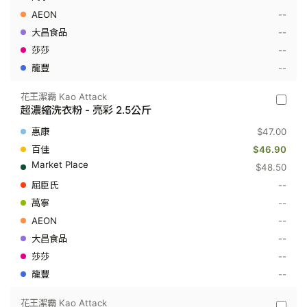
洗
--
衣
粉
--
-
--
獨
有
--
酵
素
2.5
花王潔霸 Kao Attack
花
公
超濃縮洗衣粉 - 亮彩 2.5公斤
王
斤
潔
$47.00
霸
Kao
$46.90
Attack
$48.50
-
超
--
濃
--
縮
洗
--
衣
粉
--
-
--
亮
彩
--
2.5
公
斤
花王潔霸 Kao Attack