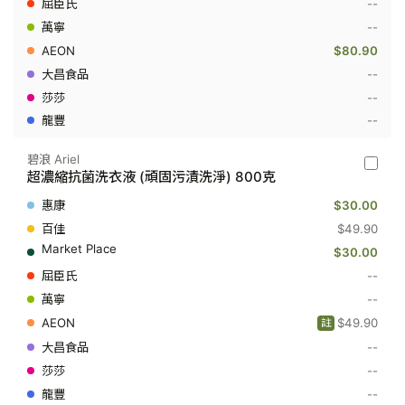
--
菌
--
洗
衣
$80.90
液
(頑
--
固
--
污
漬
--
洗
淨)
1690
碧浪 Ariel
碧
克
超濃縮抗菌洗衣液 (頑固污漬洗淨) 800克
浪
Ariel
$30.00
-
超
$49.90
濃
$30.00
縮
抗
--
菌
--
洗
衣
$49.90
註
液
(頑
--
固
--
污
漬
--
洗