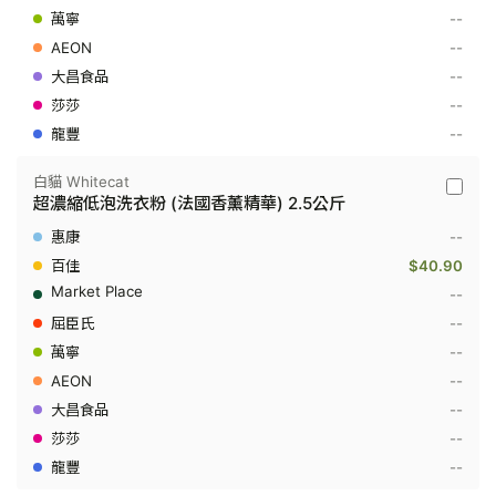
縮
--
洗
衣
--
粉
-
--
超
--
潔
亮
--
白
3.5
公
白貓 Whitecat
白
斤
超濃縮低泡洗衣粉 (法國香薰精華) 2.5公斤
貓
Whitec
--
-
超
$40.90
濃
--
縮
低
--
泡
--
洗
衣
--
粉
(法
--
國
--
香
薰
--
精
華)