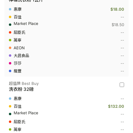
頭
牌
$18.00
AXE
-
--
檸
$18.50
檬
洗
--
衣
--
粉
1
--
公
斤
--
--
--
超值牌 Best Buy
超
洗衣粉 32磅
值
牌
--
Best
Buy
$132.00
-
--
洗
衣
--
粉
--
32