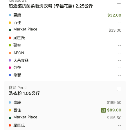
Meadows
Meado
超濃縮抗菌柔順洗衣粉 (幸福花語) 2.25公斤
-
超
$32.00
濃
縮
--
抗
$33.00
菌
柔
--
順
--
洗
衣
--
粉
(幸
--
福
--
花
語)
--
2.25
公
斤
寶絲 Persil
寶
洗衣粉 1.05公斤
絲
Persil
$189.50
-
洗
$89.00
註
衣
$195.50
粉
1.05
--
公