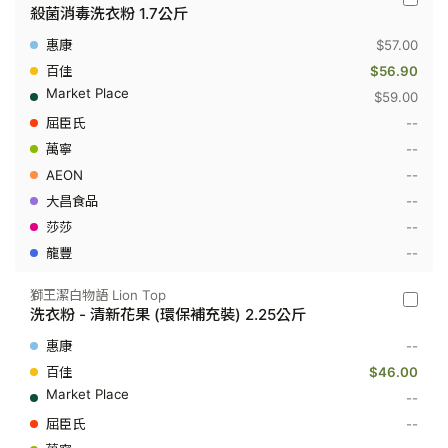
花
殺菌消毒洗衣粉 1.7公斤
王
潔
$57.00
霸
Kao
$56.90
Attack
$59.00
-
殺
--
菌
--
消
毒
--
洗
衣
--
粉
--
1.7
公
--
斤
獅王潔白物語 Lion Top
獅
洗衣粉 - 清新花果 (環保補充裝) 2.25公斤
王
潔
--
白
物
$46.00
語
--
Lion
Top
--
-