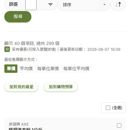
輸
篩選
排序
入
關
搜尋
鍵
字
／
條
碼
顯示
40
個項目, 總共
299
個
另有優惠(可按入瀏覽詳情)
|
最後更新日期： 2026-08-07 16:06
註
最低售價顯示方式：
單價
平均價
每單位單價
每單位平均價
加到我的最愛
加到購物預算
(全選)
斧頭牌 AXE
斧
檸檬洗衣粉 1公斤