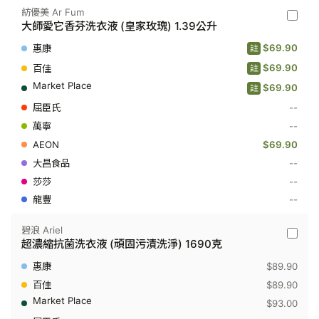
2.5
紡優美 Ar Fum
紡
公
大師愛它香芬洗衣液 (皇家玫瑰) 1.39公升
優
斤
美
$69.90
註
Ar
Fum
$69.90
註
-
$69.90
大
註
師
--
愛
它
--
香
$69.90
芬
洗
--
衣
液
--
(皇
--
家
玫
瑰)
碧浪 Ariel
1.39
碧
超濃縮抗菌洗衣液 (頑固污漬洗淨) 1690克
公
浪
升
Ariel
$89.90
-
超
$89.90
濃
$93.00
縮
抗