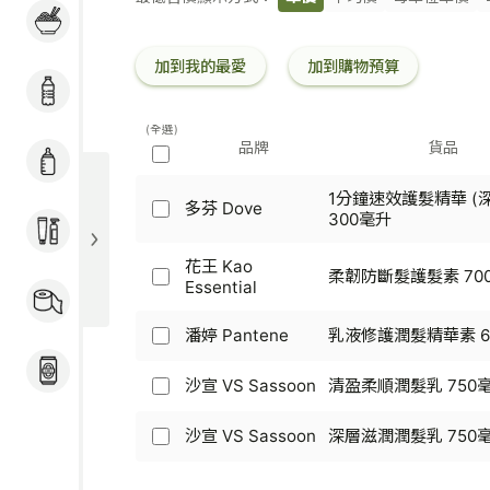
粉麵 / 煮食用料 / 冷
條
凍加工食品
碼
加到我的最愛
加到購物預算
飲品
(全選)
品牌
貨品
奶粉 / 嬰兒用品
1分鐘速效護髮精華 (
多芬 Dove
多
300毫升
個人護理
芬
Dove
花王 Kao
柔韌防斷髮護髮素 70
-
花
Essential
家居用品 / 寵物食品
1
王
及用品
分
Kao
潘婷 Pantene
乳液修護潤髮精華素 6
鐘
潘
Essential
速
婷
-
酒類
效
Pantene
沙宣 VS Sassoon
清盈柔順潤髮乳 750
柔
沙
護
-
韌
宣
髮
乳
防
VS
沙宣 VS Sassoon
深層滋潤潤髮乳 750
沙
精
液
斷
Sassoon
宣
華
修
髮
-
VS
(深
護