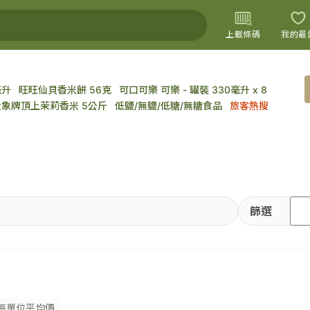
上載條碼
我的最
毫升
旺旺仙貝香米餅 56克
可口可樂 可樂 - 罐裝 330毫升 x 8
上載圖片
金象牌頂上茉莉香米 5公斤
低鹽/無鹽/低糖/無糖食品
旅客熱搜
篩選
每單位平均價