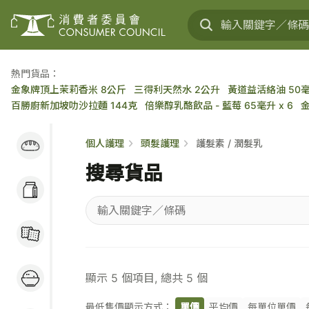
熱門貨品：
金象牌頂上茉莉香米 8公斤
三得利天然水 2公升
黃道益活絡油 50
百勝廚新加坡叻沙拉麵 144克
倍樂醇乳酪飲品 - 藍莓 65毫升 x 6
麵包蛋糕 / 穀類早餐
個人護理
頭髮護理
護髮素 / 潤髮乳
/ 麵包醬
搜尋貨品
奶類及乳製品 / 大豆
製品 / 蛋類
輸
糖果 / 餅乾 / 小食
入
關
米 / 食油 / 罐頭 / 蔬
鍵
顯示
5
個項目, 總共
5
個
果 / 肉類
字
／
最低售價顯示方式：
單價
平均價
每單位單價