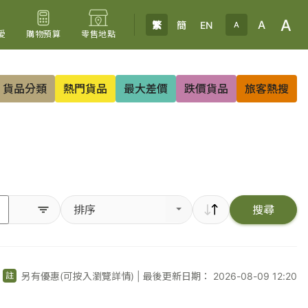
A
A
繁
簡
EN
A
愛
購物預算
零售地點
貨品分類
熱門貨品
最大差價
跌價貨品
旅客熱搜
排序
搜尋
另有優惠(可按入瀏覽詳情)
|
最後更新日期： 2026-08-09 12:20
註