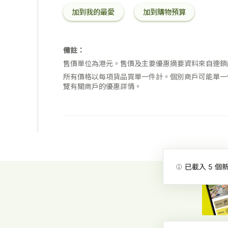
護
清
Sassoon
層
潤
髮
加到我的最愛
加到購物預算
盈
-
修
髮
素
柔
深
護)
精
700
順
層
300
華
毫
潤
滋
毫
素
升
備註：
髮
潤
升
650
乳
售價單位為港元。售價及主要優惠摘要資料來自連鎖
潤
克
750
髮
所有價格以每項貨品買單一件計。個別商戶可能單一
毫
乳
覽有關商戶的優惠詳情。
升
750
毫
升
已載入
5
個新