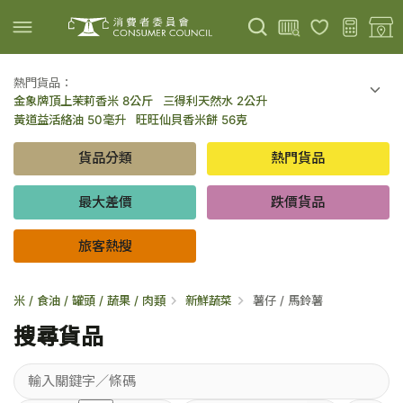
熱門貨品：
金象牌頂上茉莉香米 8公斤
三得利天然水 2公升
上載圖片
掃描條碼
黃道益活絡油 50毫升
旺旺仙貝香米餅 56克
可口可樂 可樂 - 罐裝 330毫升 x 8
百勝廚新加坡叻沙拉麵 144克
貨品分類
熱門貨品
倍樂醇乳酪飲品 - 藍莓 65毫升 x 6
金象牌頂上茉莉香米 5公斤
低鹽/無鹽/低糖/無糖食品
旅客熱搜
最大差價
跌價貨品
旅客熱搜
米 / 食油 / 罐頭 / 蔬果 / 肉類
新鮮蔬菜
薯仔 / 馬鈴薯
搜尋貨品