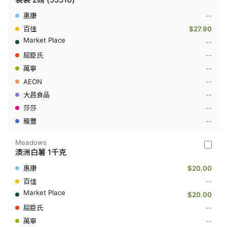
薯
(美
--
國)
Baking
$27.90
Potato
--
(US)
-
--
袋
--
裝
2
--
磅
(55510)
--
--
--
Meadows
Meado
澳洲白薯 1千克
-
澳
$20.00
洲
白
--
薯
$20.00
1
千
--
克
--