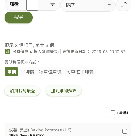
輸
篩選
排序
入
關
搜尋
鍵
字
／
條
碼
顯示
3
個項目, 總共
3
個
另有優惠(可按入瀏覽詳情)
|
最後更新日期： 2026-08-10 10:57
註
最低售價顯示方式：
單價
平均價
每單位單價
每單位平均價
加到我的最愛
加到購物預算
(全選)
焗薯 (美國) Baking Potatoes (US)
焗
袋裝 2磅 (55510)