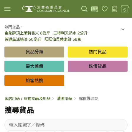
熱門貨品：
金象牌頂上茉莉香米 8公斤
三得利天然水 2公升
上載圖片
掃描條碼
黃道益活絡油 50毫升
旺旺仙貝香米餅 56克
可口可樂 可樂 - 罐裝 330毫升 x 8
百勝廚新加坡叻沙拉麵 144克
貨品分類
熱門貨品
倍樂醇乳酪飲品 - 藍莓 65毫升 x 6
金象牌頂上茉莉香米 5公斤
低鹽/無鹽/低糖/無糖食品
旅客熱搜
最大差價
跌價貨品
旅客熱搜
家居用品 / 寵物食品及用品
清潔用品
傢俱護理劑
搜尋貨品