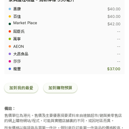
麗
珠
$40.00
Pledge
-
$40.00
家
$42.00
具
護
--
理
--
噴
蠟
--
-
清
--
新
--
檸
檬
$37.00
330
毫
升
加到我的最愛
加到購物預算
備註：
售價單位為港元。售價及主要優惠摘要資料來自連鎖超市/健與美零售店
的網上購物網站/程式，可能與實體店舖裏的不同，或因地區而異。
所有價格以每項貨品買單一件計。個別商戶可能單一件貨品的價格較高，