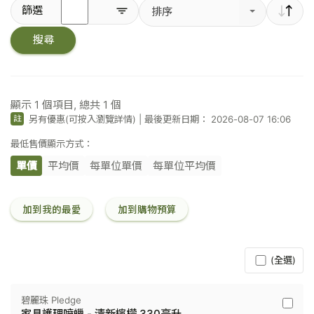
輸
篩選
排序
入
關
搜尋
鍵
字
／
條
碼
顯示
1
個項目, 總共
1
個
另有優惠(可按入瀏覽詳情)
|
最後更新日期： 2026-08-07 16:06
註
最低售價顯示方式：
單價
平均價
每單位單價
每單位平均價
加到我的最愛
加到購物預算
(全選)
碧麗珠 Pledge
碧
家具護理噴蠟 - 清新檸檬 330毫升