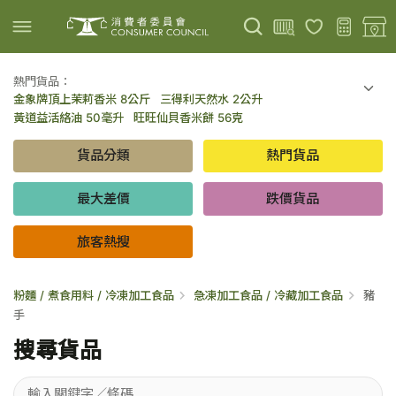
熱門貨品：
金象牌頂上茉莉香米 8公斤
三得利天然水 2公升
上載圖片
掃描條碼
黃道益活絡油 50毫升
旺旺仙貝香米餅 56克
可口可樂 可樂 - 罐裝 330毫升 x 8
百勝廚新加坡叻沙拉麵 144克
貨品分類
熱門貨品
倍樂醇乳酪飲品 - 藍莓 65毫升 x 6
金象牌頂上茉莉香米 5公斤
低鹽/無鹽/低糖/無糖食品
旅客熱搜
最大差價
跌價貨品
旅客熱搜
粉麵 / 煮食用料 / 冷凍加工食品
急凍加工食品 / 冷藏加工食品
豬
手
搜尋貨品