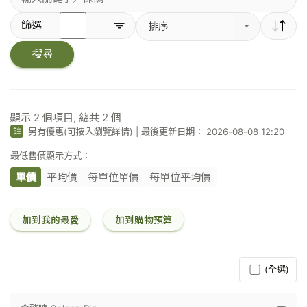
輸
篩選
排序
入
關
搜尋
鍵
字
／
條
碼
顯示
2
個項目, 總共
2
個
另有優惠(可按入瀏覽詳情)
|
最後更新日期： 2026-08-08 12:20
註
最低售價顯示方式：
單價
平均價
每單位單價
每單位平均價
加到我的最愛
加到購物預算
(全選)