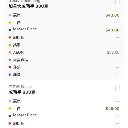
金豬嘜 Golden Pig
金
加拿大咸豬手 800克
豬
嘜
$43.00
Golden
Pig
--
-
$43.00
加
拿
--
大
--
咸
豬
$59.00
手
800
--
克
--
--
佳之選 Select
佳
咸豬手 800克
之
選
--
Select
-
$45.00
咸
--
豬
手
--
800