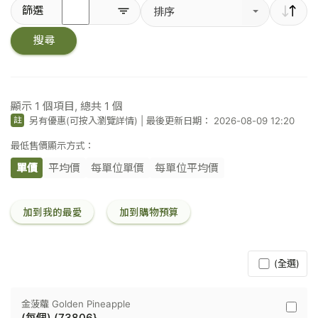
輸
篩選
排序
入
關
搜尋
鍵
字
／
條
碼
顯示
1
個項目, 總共
1
個
另有優惠(可按入瀏覽詳情)
|
最後更新日期： 2026-08-09 12:20
註
最低售價顯示方式：
單價
平均價
每單位單價
每單位平均價
加到我的最愛
加到購物預算
(全選)
金菠蘿 Golden Pineapple
金
(每個) (73806}