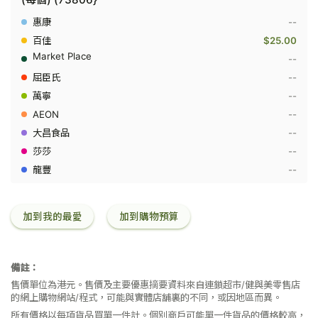
菠
蘿
--
Golden
Pineapp
$25.00
-
--
(每
個)
--
(73806
--
--
--
--
--
加到我的最愛
加到購物預算
備註：
售價單位為港元。售價及主要優惠摘要資料來自連鎖超市/健與美零售店
的網上購物網站/程式，可能與實體店舖裏的不同，或因地區而異。
所有價格以每項貨品買單一件計。個別商戶可能單一件貨品的價格較高，