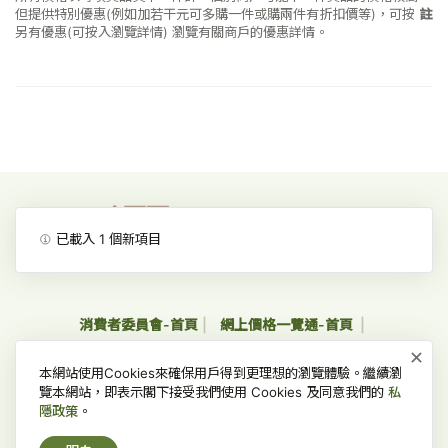
但提供特別優惠(例如加若干元可多購一件或購兩件有折扣價等)，可按
註
另有優惠(可按入瀏覽詳情)
瀏覽有關商戶的優惠詳情。
已載入
1
個新項目
消費者委員會-首頁
網上價格一覽通-首頁
×
收集個人資料聲明及私隱政策聲明
免責、版權及無障礙聲明
本網站使用Cookies來確保用戶得到更理想的瀏覽體驗。繼續瀏
常見問題
覽本網站，即表示閣下接受我們使用 Cookies 及同意我們的
私
隱政策
。
版權所有 © 2022 消費者委員會，並保留一切權利。