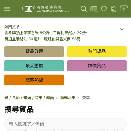
熱門貨品：
金象牌頂上茉莉香米 8公斤
三得利天然水 2公升
上載圖片
掃描條碼
黃道益活絡油 50毫升
旺旺仙貝香米餅 56克
可口可樂 可樂 - 罐裝 330毫升 x 8
百勝廚新加坡叻沙拉麵 144克
貨品分類
熱門貨品
倍樂醇乳酪飲品 - 藍莓 65毫升 x 6
金象牌頂上茉莉香米 5公斤
低鹽/無鹽/低糖/無糖食品
旅客熱搜
最大差價
跌價貨品
旅客熱搜
米 / 食油 / 罐頭 / 蔬果 / 肉類
新鮮水果
菠蘿
搜尋貨品