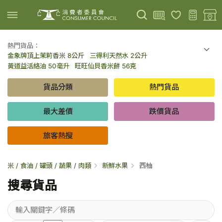
熱門貨品：
金象牌頂上茉莉香米 8公斤
三得利天然水 2公升
上載圖片
掃描條碼
黃道益活絡油 50毫升
旺旺仙貝香米餅 56克
可口可樂 可樂 - 罐裝 330毫升 x 8
百勝廚新加坡叻沙拉麵 144克
貨品分類
熱門貨品
倍樂醇乳酪飲品 - 藍莓 65毫升 x 6
金象牌頂上茉莉香米 5公斤
低鹽/無鹽/低糖/無糖食品
旅客熱搜
最大差價
跌價貨品
旅客熱搜
米 / 食油 / 罐頭 / 蔬果 / 肉類
新鮮水果
西柚
搜尋貨品