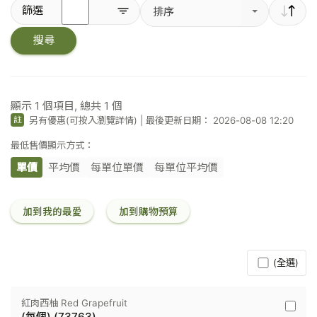
輸
篩選
排序
入
關
搜尋
鍵
字
／
條
碼
顯示
1
個項目, 總共
1
個
另有優惠(可按入瀏覽詳情)
|
最後更新日期： 2026-08-08 12:20
註
最低售價顯示方式：
單價
平均價
每單位單價
每單位平均價
加到我的最愛
加到購物預算
(全選)
紅肉西柚 Red Grapefruit
紅
(每個) (73763)