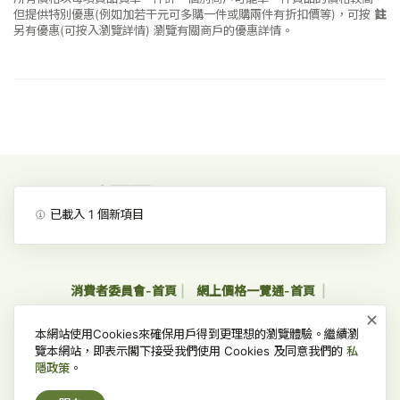
但提供特別優惠(例如加若干元可多購一件或購兩件有折扣價等)，可按
註
另有優惠(可按入瀏覽詳情)
瀏覽有關商戶的優惠詳情。
已載入
1
個新項目
消費者委員會-首頁
網上價格一覽通-首頁
×
收集個人資料聲明及私隱政策聲明
免責、版權及無障礙聲明
本網站使用Cookies來確保用戶得到更理想的瀏覽體驗。繼續瀏
常見問題
覽本網站，即表示閣下接受我們使用 Cookies 及同意我們的
私
隱政策
。
版權所有 © 2022 消費者委員會，並保留一切權利。