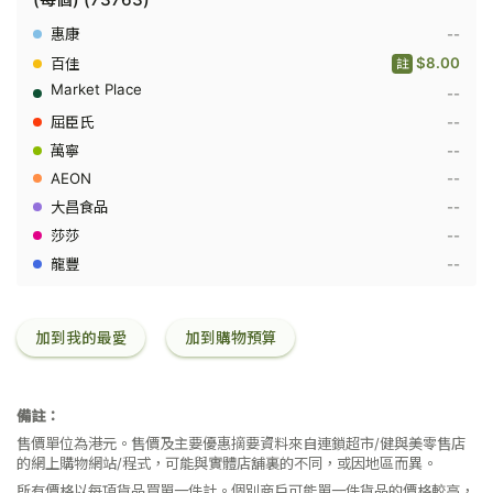
肉
西
--
柚
Red
$8.00
註
Grapefr
--
-
(每
--
個)
(73763
--
--
--
--
--
加到我的最愛
加到購物預算
備註：
售價單位為港元。售價及主要優惠摘要資料來自連鎖超市/健與美零售店
的網上購物網站/程式，可能與實體店舖裏的不同，或因地區而異。
所有價格以每項貨品買單一件計。個別商戶可能單一件貨品的價格較高，