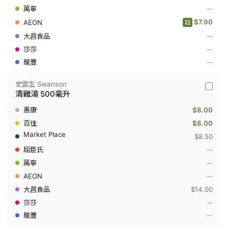
毫
--
升
$7.90
註
--
--
--
史雲生 Swanson
史
清雞湯 500毫升
雲
生
$8.00
Swanso
-
$8.00
清
$8.50
雞
湯
--
500
--
毫
升
--
$14.00
--
--