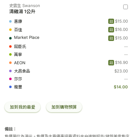
史雲生 Swanson
史
清雞湯 1公升
雲
生
$15.00
註
Swanso
-
$16.00
註
清
$15.00
雞
註
湯
--
1
公
--
升
$16.90
註
$23.00
--
$14.00
加到我的最愛
加到購物預算
備註：
售價單位為港元。售價及主要優惠摘要資料來自連鎖超市/健與美零售店