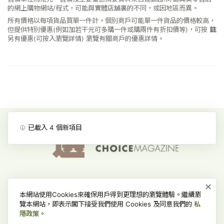
的網上購物網站/程式，可能與實體店舖裏的不同，或因地區而異。
所有價格以每項貨品買單一件計。個別商戶可能單一件貨品的價格較高，
但提供特別優惠(例如加若干元可多購一件或購兩件有折扣價等)，可按
註
另有優惠(可按入瀏覽詳情)
瀏覽有關商戶的優惠詳情。
已載入
4
個新項目
×
消費者委員會-首頁
網上價格一覽通-首頁
私隱政策
本網站使用Cookies來確保用戶得到更理想的瀏覽體驗。繼續瀏
免責、版權及無障礙聲明
常見問題
覽本網站，即表示閣下接受我們使用 Cookies 及同意我們的
私
隱政策
。
版權所有 © 2022 消費者委員會，並保留一切權利。