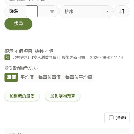
輸
篩選
排序
入
關
搜尋
鍵
字
／
條
碼
顯示
4
個項目, 總共
4
個
另有優惠(可按入瀏覽詳情)
|
最後更新日期： 2026-08-07 11:14
註
最低售價顯示方式：
單價
平均價
每單位單價
每單位平均價
加到我的最愛
加到購物預算
(全選)