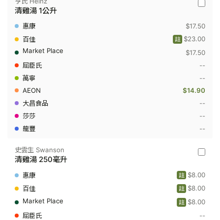
亨氏 Heinz
亨
清雞湯 1公升
氏
Heinz
$17.50
-
清
$23.00
註
雞
$17.50
湯
1
--
公
升
--
$14.90
--
--
--
史雲生 Swanson
史
清雞湯 250毫升
雲
生
$8.00
註
Swanso
-
$8.00
註
清
$8.00
雞
註
湯
--
250