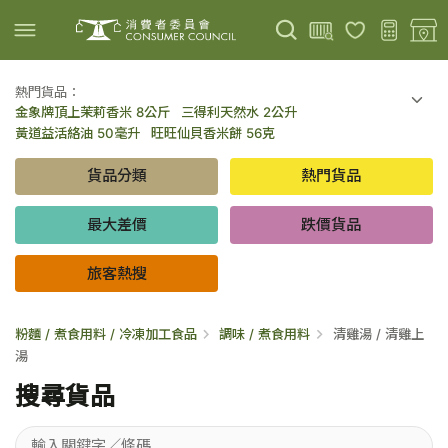
熱門貨品：
金象牌頂上茉莉香米 8公斤
三得利天然水 2公升
上載圖片
掃描條碼
黃道益活絡油 50毫升
旺旺仙貝香米餅 56克
可口可樂 可樂 - 罐裝 330毫升 x 8
百勝廚新加坡叻沙拉麵 144克
貨品分類
熱門貨品
倍樂醇乳酪飲品 - 藍莓 65毫升 x 6
金象牌頂上茉莉香米 5公斤
低鹽/無鹽/低糖/無糖食品
旅客熱搜
最大差價
跌價貨品
旅客熱搜
粉麵 / 煮食用料 / 冷凍加工食品
調味 / 煮食用料
清雞湯 / 清雞上
湯
搜尋貨品