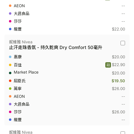
走
--
珠
露
--
40
毫
--
升
$22.00
妮維雅 Nivea
妮
止汗走珠香氛 - 持久乾爽 Dry Comfort 50毫升
維
雅
$20.00
Nivea
-
$22.90
註
止
$20.00
汗
走
$19.50
珠
香
$26.00
氛
--
-
持
--
久
$26.00
乾
爽
--
Dry
Comfor
50
妮維雅 Nivea