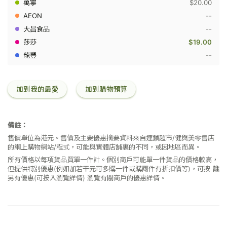
香
$20.00
體
--
露
(走
--
珠)
$19.00
-
沐
--
浴
舒
爽
45
加到我的最愛
加到購物預算
毫
升
備註：
售價單位為港元。售價及主要優惠摘要資料來自連鎖超市/健與美零售店
的網上購物網站/程式，可能與實體店舖裏的不同，或因地區而異。
所有價格以每項貨品買單一件計。個別商戶可能單一件貨品的價格較高，
但提供特別優惠(例如加若干元可多購一件或購兩件有折扣價等)，可按
註
另有優惠(可按入瀏覽詳情)
瀏覽有關商戶的優惠詳情。