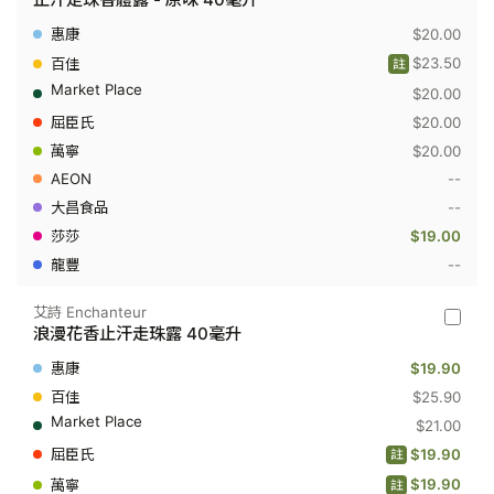
芬
Dove
$20.00
-
止
$23.50
註
汗
$20.00
走
珠
$20.00
香
體
$20.00
露
--
-
原
--
味
$19.00
40
毫
--
升
艾詩 Enchanteur
艾
浪漫花香止汗走珠露 40毫升
詩
Enchan
$19.90
-
浪
$25.90
漫
$21.00
花
香
$19.90
註
止
汗
$19.90
註