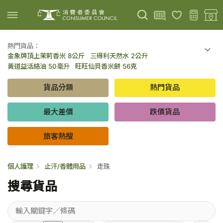
熱門貨品：
金象牌頂上茉莉香米 8公斤
三得利天然水 2公升
上載圖片
掃描條碼
黃道益活絡油 50毫升
旺旺仙貝香米餅 56克
可口可樂 可樂 - 罐裝 330毫升 x 8
百勝廚新加坡叻沙拉麵 144克
貨品分類
熱門貨品
倍樂醇乳酪飲品 - 藍莓 65毫升 x 6
金象牌頂上茉莉香米 5公斤
低鹽/無鹽/低糖/無糖食品
旅客熱搜
最大差價
跌價貨品
旅客熱搜
個人護理
止汗/香體用品
走珠
搜尋貨品