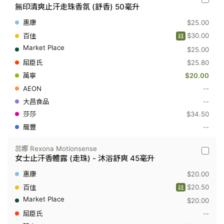
妮
毫
無印清爽止汗走珠香氛 (舒香) 50毫升
維
升
雅
$25.00
Nivea
-
$30.00
註
無
$25.00
印
清
$25.80
爽
止
$20.00
汗
--
走
珠
--
香
$34.50
氛
(舒
--
香)
50
毫
蕊娜 Rexona Motionsense
蕊
升
女士止汗香體露 (走珠) - 沐浴舒爽 45毫升
娜
Rexona
$20.00
Motion
-
$20.50
註
女
$20.00
士
止
--
汗