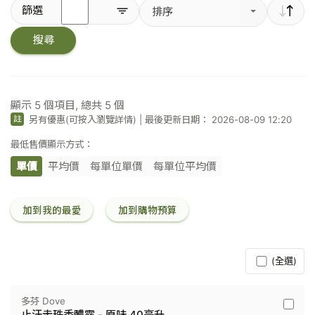
輸
篩選
排序
入
關
搜尋
鍵
字
／
條
碼
顯示
5
個項目, 總共
5
個
另有優惠(可按入瀏覽詳情)
|
最後更新日期： 2026-08-09 12:20
註
最低售價顯示方式：
單價
平均價
每單位單價
每單位平均價
加到我的最愛
加到購物預算
(全選)
多芬 Dove
多
止汗走珠香體露 - 原味 40毫升