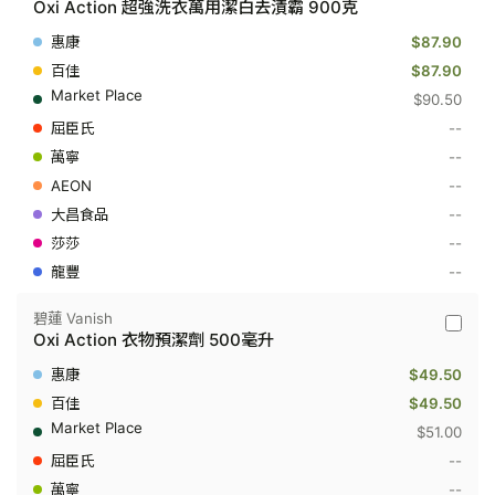
Oxi Action 超強洗衣萬用潔白去漬霸 900克
蓮
Vanish
$87.90
-
Oxi
$87.90
Action
$90.50
超
強
--
洗
--
衣
萬
--
用
潔
--
白
--
去
漬
--
霸
900
克
碧蓮 Vanish
碧
Oxi Action 衣物預潔劑 500毫升
蓮
Vanish
$49.50
-
Oxi
$49.50
Action
$51.00
衣
物
--
預
--
潔