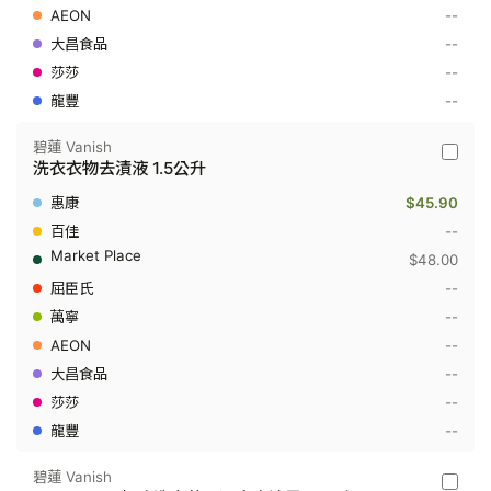
殺
--
菌
去
--
漬
--
霸
800
--
克
碧蓮 Vanish
碧
洗衣衣物去漬液 1.5公升
蓮
Vanish
$45.90
-
洗
--
衣
$48.00
衣
物
--
去
--
漬
液
--
1.5
公
--
升
--
--
碧蓮 Vanish
碧