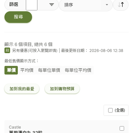
輸
篩選
排序
入
關
搜尋
鍵
字
／
條
碼
顯示
6
個項目, 總共
6
個
另有優惠(可按入瀏覽詳情)
|
最後更新日期： 2026-08-06 12:38
註
最低售價顯示方式：
單價
平均價
每單位單價
每單位平均價
加到我的最愛
加到購物預算
(全選)
Castle
Castle
萬用漂白丸 32粒