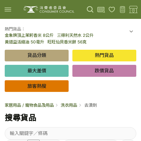
熱門貨品：
金象牌頂上茉莉香米 8公斤
三得利天然水 2公升
上載圖片
掃描條碼
黃道益活絡油 50毫升
旺旺仙貝香米餅 56克
可口可樂 可樂 - 罐裝 330毫升 x 8
百勝廚新加坡叻沙拉麵 144克
貨品分類
熱門貨品
倍樂醇乳酪飲品 - 藍莓 65毫升 x 6
金象牌頂上茉莉香米 5公斤
低鹽/無鹽/低糖/無糖食品
旅客熱搜
最大差價
跌價貨品
旅客熱搜
家居用品 / 寵物食品及用品
洗衣用品
去漬劑
搜尋貨品