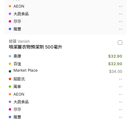
劑
--
500
毫
--
升
--
--
碧蓮 Vanish
碧
噴潔麗衣物預潔劑 500毫升
蓮
Vanish
$32.90
-
噴
$32.90
潔
$34.00
麗
衣
--
物
--
預
潔
--
劑
500
--
毫
--
升
--