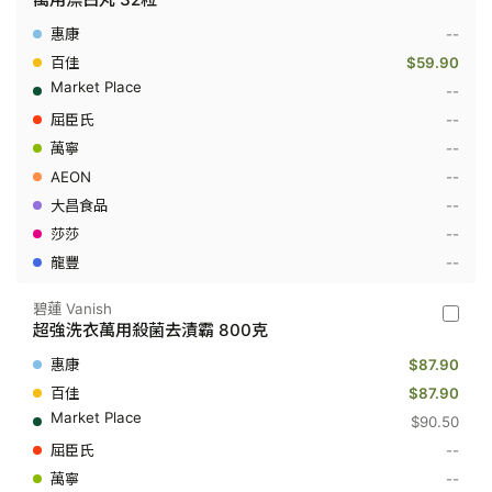
-
萬
--
用
漂
$59.90
白
--
丸
32
--
粒
--
--
--
--
--
碧蓮 Vanish
碧
超強洗衣萬用殺菌去漬霸 800克
蓮
Vanish
$87.90
-
超
$87.90
強
$90.50
洗
衣
--
萬
--
用