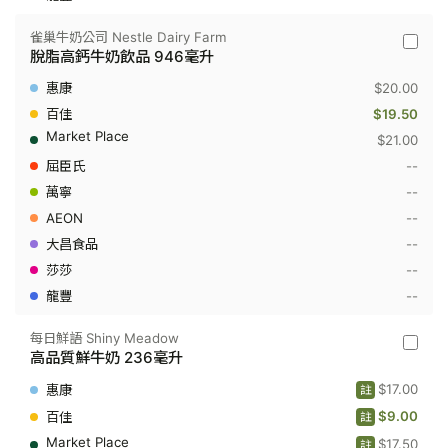
品
236
雀巢牛奶公司 Nestle Dairy Farm
毫
雀
脫脂高鈣牛奶飲品 946毫升
升
巢
牛
$20.00
奶
公
$19.50
司
$21.00
Nestle
Dairy
--
Farm
--
-
脫
--
脂
高
--
鈣
--
牛
奶
--
飲
品
946
每日鮮語 Shiny Meadow
每
毫
高品質鮮牛奶 236毫升
日
升
鮮
$17.00
註
語
Shiny
$9.00
註
Meado
$17.50
-
註