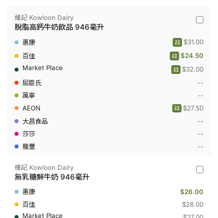
升
維記 Kowloon Dairy
維
脫脂高鈣牛奶飲品 946毫升
記
Kowloo
$31.00
註
Dairy
-
$24.50
註
脫
$32.00
脂
註
高
--
鈣
牛
--
奶
$27.50
飲
註
品
--
946
毫
--
升
--
維記 Kowloon Dairy
維
無乳糖鮮牛奶 946毫升
記
Kowloo
$26.00
Dairy
-
$28.00
無
$27.00