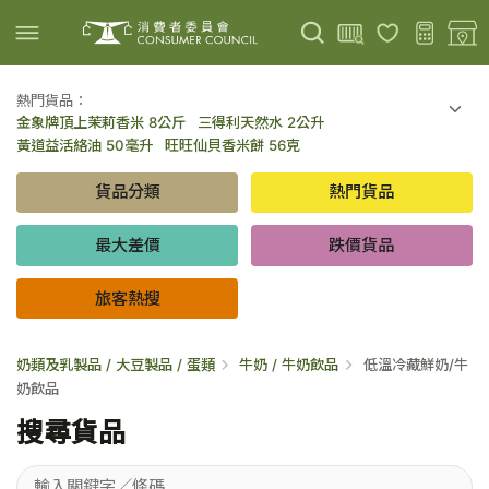
熱門貨品：
金象牌頂上茉莉香米 8公斤
三得利天然水 2公升
上載圖片
掃描條碼
黃道益活絡油 50毫升
旺旺仙貝香米餅 56克
可口可樂 可樂 - 罐裝 330毫升 x 8
百勝廚新加坡叻沙拉麵 144克
貨品分類
熱門貨品
倍樂醇乳酪飲品 - 藍莓 65毫升 x 6
金象牌頂上茉莉香米 5公斤
低鹽/無鹽/低糖/無糖食品
旅客熱搜
最大差價
跌價貨品
旅客熱搜
奶類及乳製品 / 大豆製品 / 蛋類
牛奶 / 牛奶飲品
低溫冷藏鮮奶/牛
奶飲品
搜尋貨品