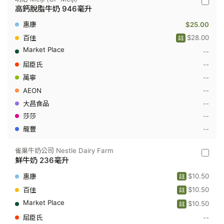
明
高鈣脫脂牛奶 946毫升
治
Meiji
$25.00
(CP-
Meiji)
$28.00
註
-
--
高
鈣
--
脫
脂
--
牛
--
奶
946
--
毫
--
升
--
雀巢牛奶公司 Nestle Dairy Farm
雀
鮮牛奶 236毫升
巢
牛
$10.50
註
奶
公
$10.50
註
司
$10.50
Nestle
註
Dairy
--
Farm