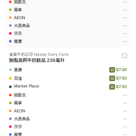
Dairy
--
Farm
--
-
高
--
鈣
低
--
脂
--
牛
奶
--
飲
品
946
雀巢牛奶公司 Nestle Dairy Farm
雀
毫
脫脂高鈣牛奶飲品 236毫升
巢
升
牛
$7.50
註
奶
公
$7.50
註
司
$7.50
Nestle
註
Dairy
--
Farm
-
--
脫
--
脂
高
--
鈣
牛
--
奶
--
飲