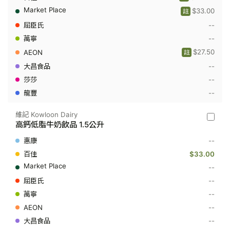
高
$33.00
鈣
註
低
--
脂
牛
--
奶
$27.50
飲
註
品
--
946
毫
--
升
--
維記 Kowloon Dairy
維
高鈣低脂牛奶飲品 1.5公升
記
Kowloo
--
Dairy
-
$33.00
高
--
鈣
低
--
脂
--
牛
奶
--
飲
品
--
1.5