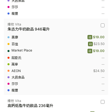
--
升
--
--
維他 Vita
維
朱古力牛奶飲品 946毫升
他
Vita
$19.00
註
-
朱
$23.50
註
古
$19.00
力
註
牛
--
奶
飲
--
品
$24.50
946
毫
--
升
--
--
維他 Vita
維
高鈣低脂牛奶飲品 236毫升
他
Vita