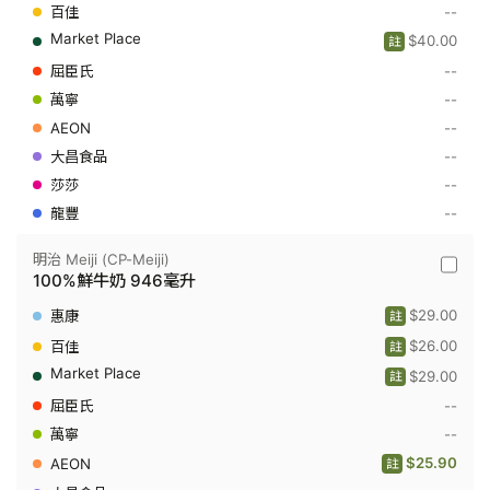
低
--
脂
$40.00
註
鮮
牛
--
奶
飲
--
品
--
1
公
--
升
--
--
明治 Meiji (CP-Meiji)
明
100%鮮牛奶 946毫升
治
Meiji
$29.00
註
(CP-
Meiji)
$26.00
註
-
$29.00
100%
註
鮮
--
牛
奶
--
946
$25.90
毫
註
升