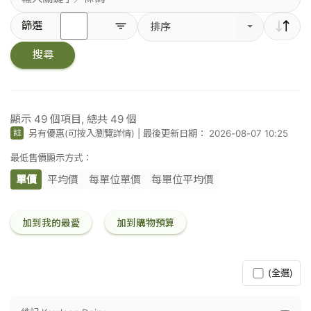
輸
篩選
排序
入
關
搜尋
鍵
字
／
條
碼
顯示
49
個項目, 總共
49
個
另有優惠(可按入瀏覽詳情)
|
最後更新日期： 2026-08-07 10:25
註
最低售價顯示方式：
單價
平均價
每單位單價
每單位平均價
加到我的最愛
加到購物預算
(全選)