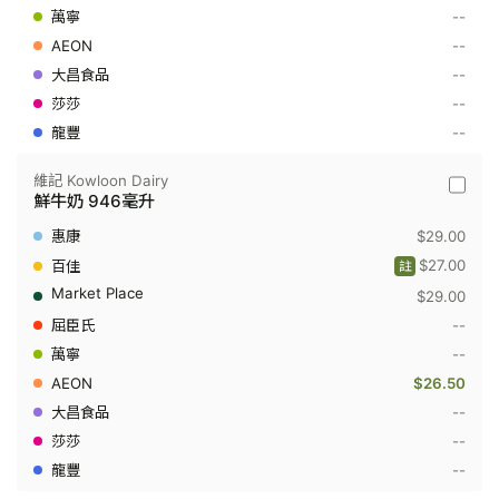
--
公
升
--
--
--
--
維記 Kowloon Dairy
維
鮮牛奶 946毫升
記
Kowloo
$29.00
Dairy
-
$27.00
註
鮮
$29.00
牛
奶
--
946
毫
--
升
$26.50
--
--
--