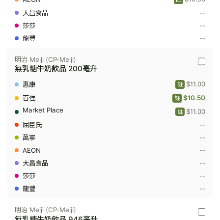
236
--
毫
升
--
--
明治 Meiji (CP-Meiji)
明
無乳糖牛奶飲品 200毫升
治
Meiji
$11.00
註
(CP-
Meiji)
$10.50
註
-
$11.00
無
註
乳
--
糖
牛
--
奶
--
飲
品
--
200
毫
--
升
--
明治 Meiji (CP-Meiji)
明
無乳糖牛奶飲品 946毫升