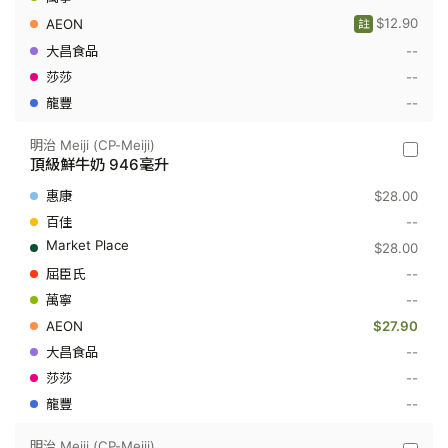
奶
$12.90
236
註
毫
--
升
--
--
明治 Meiji (CP-Meiji)
明
頂級鮮牛奶 946毫升
治
Meiji
$28.00
(CP-
Meiji)
--
-
$28.00
頂
級
--
鮮
--
牛
奶
$27.90
946
毫
--
升
--
--
明治 Meiji (CP-Meiji)