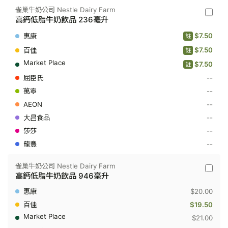
雀巢牛奶公司 Nestle Dairy Farm
雀
高鈣低脂牛奶飲品 236毫升
巢
牛
$7.50
註
奶
公
$7.50
註
司
$7.50
Nestle
註
Dairy
--
Farm
-
--
高
--
鈣
低
--
脂
牛
--
奶
--
飲
品
236
雀巢牛奶公司 Nestle Dairy Farm
毫
雀
高鈣低脂牛奶飲品 946毫升
升
巢
牛
$20.00
奶
公
$19.50
司
$21.00
Nestle