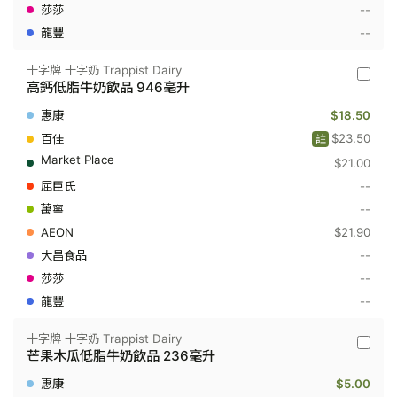
奶
--
飲
--
品
236
毫
十字牌 十字奶 Trappist Dairy
升
十
高鈣低脂牛奶飲品 946毫升
字
牌
$18.50
十
字
$23.50
註
奶
$21.00
Trappis
Dairy
--
-
高
--
鈣
$21.90
低
脂
--
牛
--
奶
飲
--
品
946
毫
十字牌 十字奶 Trappist Dairy
十
升
芒果木瓜低脂牛奶飲品 236毫升
字
牌
$5.00
十