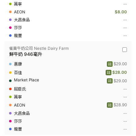
-
--
鮮
$8.00
牛
奶
--
236
毫
--
升
--
雀巢牛奶公司 Nestle Dairy Farm
雀
鮮牛奶 946毫升
巢
牛
$29.00
註
奶
公
$28.00
註
司
$29.00
Nestle
註
Dairy
--
Farm
-
--
鮮
$28.90
牛
註
奶
--
946
毫
--
升
--