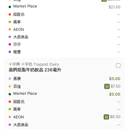
奶
$21.00
Trappis
Dairy
--
-
高
--
鈣
--
脫
脂
--
牛
--
奶
飲
--
品
946
毫
十字牌 十字奶 Trappist Dairy
十
升
高鈣低脂牛奶飲品 236毫升
字
牌
$5.00
十
字
$7.50
註
奶
$5.00
Trappis
Dairy
--
-
高
--
鈣
$6.50
註
低
脂
--
牛