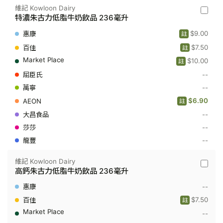
維記 Kowloon Dairy
維
特濃朱古力低脂牛奶飲品 236毫升
記
Kowloo
$9.00
註
Dairy
-
$7.50
註
特
$10.00
濃
註
朱
--
古
力
--
低
$6.90
脂
註
牛
--
奶
飲
--
品
--
236
毫
升
維記 Kowloon Dairy
維
高鈣朱古力低脂牛奶飲品 236毫升
記
Kowloo
--
Dairy
-
$7.50
註
高
--
鈣
朱