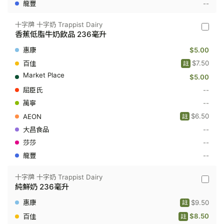
--
十字牌 十字奶 Trappist Dairy
十
香蕉低脂牛奶飲品 236毫升
字
牌
$5.00
十
字
$7.50
註
奶
$5.00
Trappis
Dairy
--
-
香
--
蕉
$6.50
註
低
脂
--
牛
奶
--
飲
--
品
236
毫
十字牌 十字奶 Trappist Dairy
升
十
純鮮奶 236毫升
字
牌
$9.50
註
十
字
$8.50
註
奶