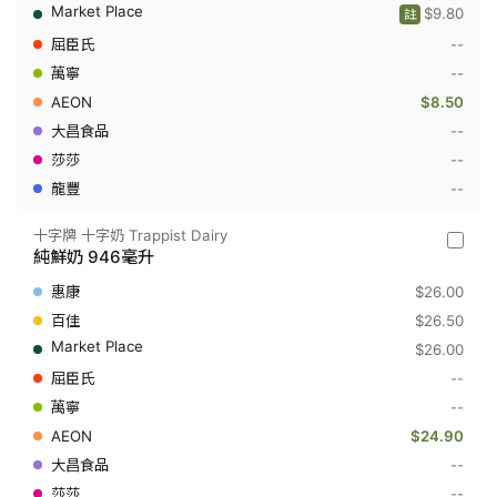
$9.80
Trappis
註
Dairy
--
-
純
--
鮮
$8.50
奶
236
--
毫
升
--
--
十字牌 十字奶 Trappist Dairy
十
純鮮奶 946毫升
字
牌
$26.00
十
字
$26.50
奶
$26.00
Trappis
Dairy
--
-
--
純
鮮
$24.90
奶
946
--
毫
--
升