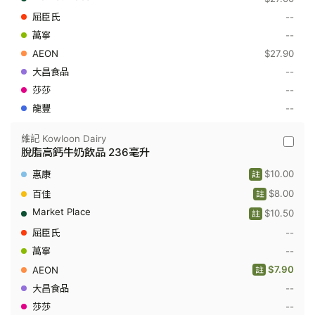
乳
糖
--
鮮
--
牛
奶
$27.90
946
毫
--
升
--
--
維記 Kowloon Dairy
維
脫脂高鈣牛奶飲品 236毫升
記
Kowloo
$10.00
註
Dairy
-
$8.00
註
脫
$10.50
脂
註
高
--
鈣
牛
--
奶
$7.90
飲
註
品
--
236
毫
--
升