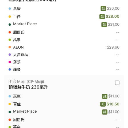
治
Meiji
$30.00
註
(CP-
Meiji)
$28.00
註
-
$31.00
無
註
乳
--
糖
牛
--
奶
$29.90
飲
品
--
946
毫
--
升
--
明治 Meiji (CP-Meiji)
明
頂級鮮牛奶 236毫升
治
Meiji
$11.00
註
(CP-
Meiji)
$10.50
註
-
$11.00
頂
註
級
--
鮮
牛
--