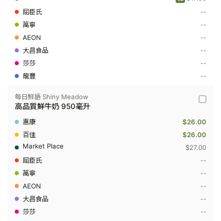
高
--
品
質
--
鮮
--
牛
奶
--
236
毫
--
升
--
每日鮮語 Shiny Meadow
每
高品質鮮牛奶 950毫升
日
鮮
$26.00
語
Shiny
$26.00
Meado
$27.00
-
高
--
品
--
質
鮮
--
牛
奶
--
950
--
毫
升