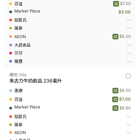
字
$7.50
註
奶
$5.00
Trappis
Dairy
--
-
芒
--
果
$6.50
註
木
瓜
--
低
脂
--
牛
--
奶
飲
品
維他 Vita
236
維
朱古力牛奶飲品 236毫升
毫
他
升
Vita
$8.50
註
-
朱
$7.00
註
古
$8.80
力
註
牛
--
奶
飲
--
品
--
236
毫