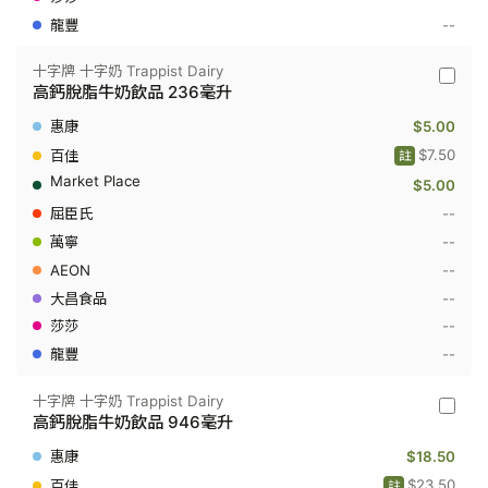
--
十字牌 十字奶 Trappist Dairy
十
高鈣脫脂牛奶飲品 236毫升
字
牌
$5.00
十
字
$7.50
註
奶
$5.00
Trappis
Dairy
--
-
高
--
鈣
--
脫
脂
--
牛
--
奶
飲
--
品
236
毫
十字牌 十字奶 Trappist Dairy
十
升
高鈣脫脂牛奶飲品 946毫升
字
牌
$18.50
十
字
$23.50
註