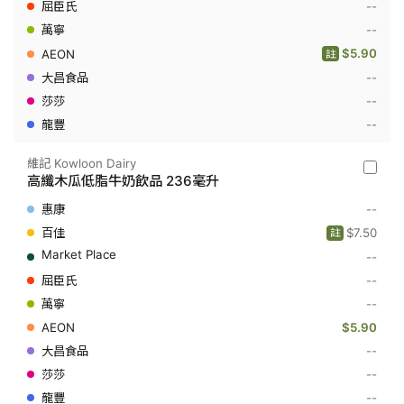
--
古
力
--
低
$5.90
註
脂
牛
--
奶
飲
--
品
--
236
毫
升
維記 Kowloon Dairy
維
高纖木瓜低脂牛奶飲品 236毫升
記
Kowloo
--
Dairy
-
$7.50
註
高
--
纖
木
--
瓜
低
--
脂
$5.90
牛
奶
--
飲
--
品
236
--
毫