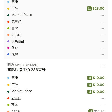
Meiji
--
(CP-
Meiji)
$28.00
註
-
--
4.3
特
--
濃
牛
--
奶
--
946
毫
--
升
--
--
明治 Meiji (CP-Meiji)
明
高鈣脫脂牛奶 236毫升
治
Meiji
$10.00
註
(CP-
Meiji)
$10.00
註
-
$10.00
高
註
鈣
--
脫
脂
--
牛
$10.90
奶
註