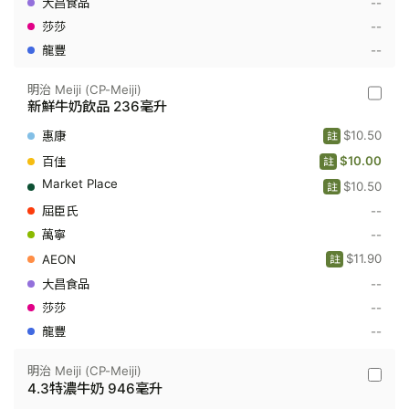
--
--
--
明治 Meiji (CP-Meiji)
明
新鮮牛奶飲品 236毫升
治
Meiji
$10.50
註
(CP-
Meiji)
$10.00
註
-
$10.50
新
註
鮮
--
牛
奶
--
飲
$11.90
品
註
236
--
毫
升
--
--
明治 Meiji (CP-Meiji)
明
4.3特濃牛奶 946毫升
治