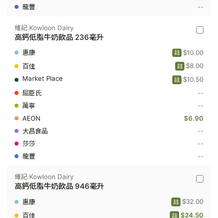
--
維記 Kowloon Dairy
維
高鈣低脂牛奶飲品 236毫升
記
Kowloo
$10.00
註
Dairy
-
$8.00
註
高
$10.50
鈣
註
低
--
脂
牛
--
奶
$6.90
飲
品
--
236
毫
--
升
--
維記 Kowloon Dairy
維
高鈣低脂牛奶飲品 946毫升
記
Kowloo
$32.00
註
Dairy
-
$24.50
註