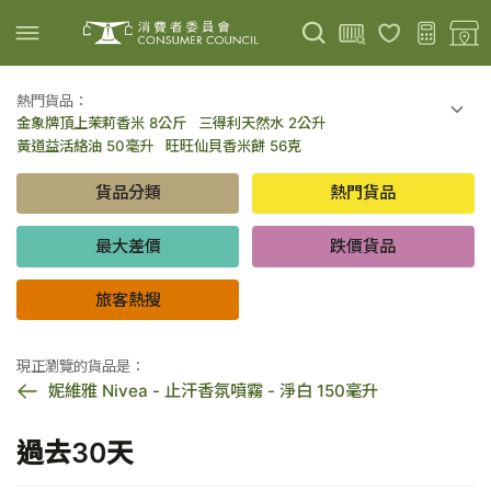
熱門貨品：
金象牌頂上茉莉香米 8公斤
三得利天然水 2公升
上載圖片
掃描條碼
黃道益活絡油 50毫升
旺旺仙貝香米餅 56克
可口可樂 可樂 - 罐裝 330毫升 x 8
百勝廚新加坡叻沙拉麵 144克
貨品分類
熱門貨品
倍樂醇乳酪飲品 - 藍莓 65毫升 x 6
金象牌頂上茉莉香米 5公斤
低鹽/無鹽/低糖/無糖食品
旅客熱搜
最大差價
跌價貨品
旅客熱搜
現正瀏覽的貨品是：
妮維雅 Nivea - 止汗香氛噴霧 - 淨白 150毫升
過去30天