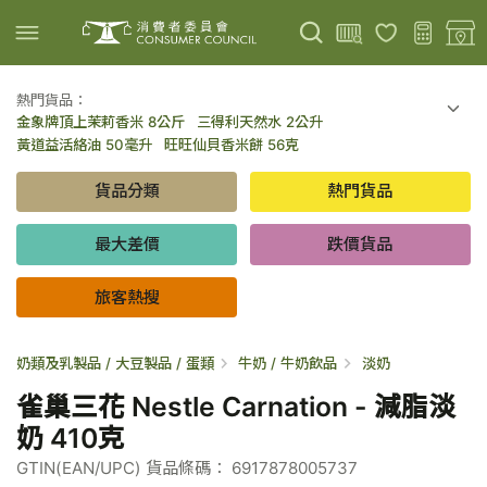
熱門貨品：
金象牌頂上茉莉香米 8公斤
三得利天然水 2公升
上載圖片
掃描條碼
黃道益活絡油 50毫升
旺旺仙貝香米餅 56克
可口可樂 可樂 - 罐裝 330毫升 x 8
百勝廚新加坡叻沙拉麵 144克
貨品分類
熱門貨品
倍樂醇乳酪飲品 - 藍莓 65毫升 x 6
金象牌頂上茉莉香米 5公斤
低鹽/無鹽/低糖/無糖食品
旅客熱搜
最大差價
跌價貨品
旅客熱搜
奶類及乳製品 / 大豆製品 / 蛋類
牛奶 / 牛奶飲品
淡奶
雀巢三花 Nestle Carnation - 減脂淡
奶 410克
GTIN(EAN/UPC) 貨品條碼： 6917878005737