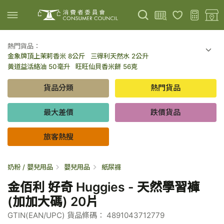
熱門貨品：
金象牌頂上茉莉香米 8公斤
三得利天然水 2公升
上載圖片
掃描條碼
黃道益活絡油 50毫升
旺旺仙貝香米餅 56克
可口可樂 可樂 - 罐裝 330毫升 x 8
百勝廚新加坡叻沙拉麵 144克
貨品分類
熱門貨品
倍樂醇乳酪飲品 - 藍莓 65毫升 x 6
金象牌頂上茉莉香米 5公斤
低鹽/無鹽/低糖/無糖食品
旅客熱搜
最大差價
跌價貨品
旅客熱搜
奶粉 / 嬰兒用品
嬰兒用品
紙尿褲
金佰利 好奇 Huggies - 天然學習褲
(加加大碼) 20片
GTIN(EAN/UPC) 貨品條碼： 4891043712779