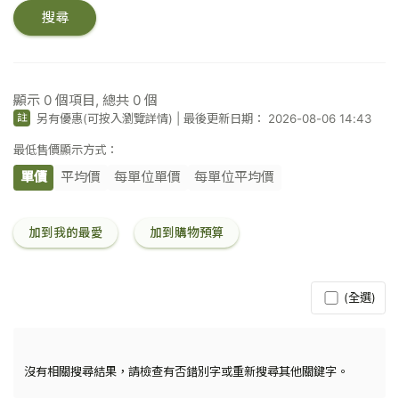
關
搜尋
鍵
字
／
條
碼
顯示
0
個項目, 總共
0
個
另有優惠(可按入瀏覽詳情)
|
最後更新日期： 2026-08-06 14:43
註
最低售價顯示方式：
單價
平均價
每單位單價
每單位平均價
加到我的最愛
加到購物預算
(全選)
沒有相關搜尋結果，請檢查有否錯別字或重新搜尋其他關鍵字。