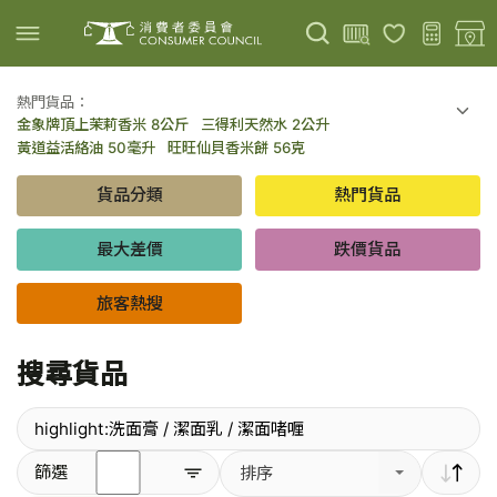
熱門貨品：
金象牌頂上茉莉香米 8公斤
三得利天然水 2公升
上載圖片
掃描條碼
黃道益活絡油 50毫升
旺旺仙貝香米餅 56克
可口可樂 可樂 - 罐裝 330毫升 x 8
百勝廚新加坡叻沙拉麵 144克
貨品分類
熱門貨品
倍樂醇乳酪飲品 - 藍莓 65毫升 x 6
金象牌頂上茉莉香米 5公斤
低鹽/無鹽/低糖/無糖食品
旅客熱搜
最大差價
跌價貨品
旅客熱搜
搜尋貨品
輸
篩選
排序
入