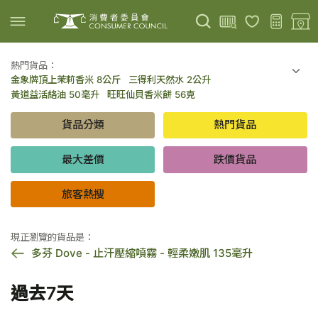
熱門貨品：
金象牌頂上茉莉香米 8公斤
三得利天然水 2公升
上載圖片
掃描條碼
黃道益活絡油 50毫升
旺旺仙貝香米餅 56克
可口可樂 可樂 - 罐裝 330毫升 x 8
百勝廚新加坡叻沙拉麵 144克
貨品分類
熱門貨品
倍樂醇乳酪飲品 - 藍莓 65毫升 x 6
金象牌頂上茉莉香米 5公斤
低鹽/無鹽/低糖/無糖食品
旅客熱搜
最大差價
跌價貨品
旅客熱搜
現正瀏覽的貨品是：
多芬 Dove - 止汗壓縮噴霧 - 輕柔嫩肌 135毫升
過去7天