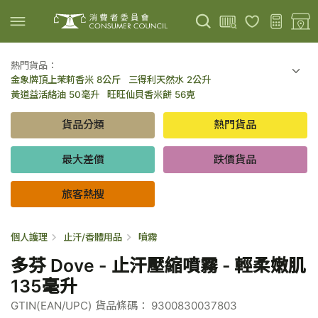
熱門貨品：
金象牌頂上茉莉香米 8公斤
三得利天然水 2公升
上載圖片
掃描條碼
黃道益活絡油 50毫升
旺旺仙貝香米餅 56克
可口可樂 可樂 - 罐裝 330毫升 x 8
百勝廚新加坡叻沙拉麵 144克
貨品分類
熱門貨品
倍樂醇乳酪飲品 - 藍莓 65毫升 x 6
金象牌頂上茉莉香米 5公斤
低鹽/無鹽/低糖/無糖食品
旅客熱搜
最大差價
跌價貨品
旅客熱搜
個人護理
止汗/香體用品
噴霧
多芬 Dove - 止汗壓縮噴霧 - 輕柔嫩肌
135毫升
GTIN(EAN/UPC) 貨品條碼： 9300830037803